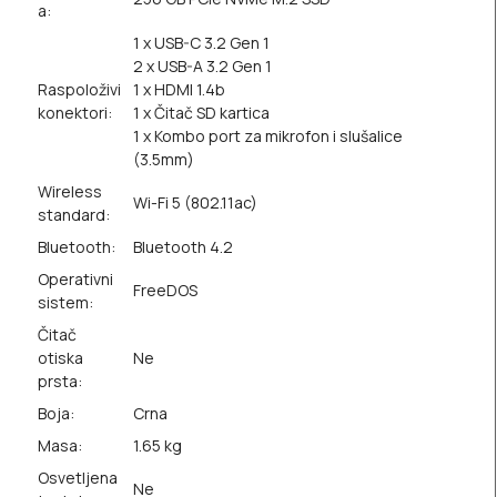
a:
1 x USB-C 3.2 Gen 1
2 x USB-A 3.2 Gen 1
Raspoloživi
1 x HDMI 1.4b
konektori:
1 x Čitač SD kartica
1 x Kombo port za mikrofon i slušalice
(3.5mm)
Wireless
Wi-Fi 5 (802.11ac)
standard:
Bluetooth:
Bluetooth 4.2
Operativni
FreeDOS
sistem:
Čitač
otiska
Ne
prsta:
Boja:
Crna
Masa:
1.65 kg
Osvetljena
Ne