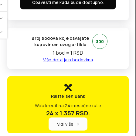
Obavesti me kada bude dostupno.
Broj bodova koje osvajate
300
kupovinom ovog artikla
1 bod = 1 RSD
Više detalja o bodovima
Raiffeisen Bank
Web kredit na 24 mesečne rate
24 x 1.357
RSD.
Vidi više