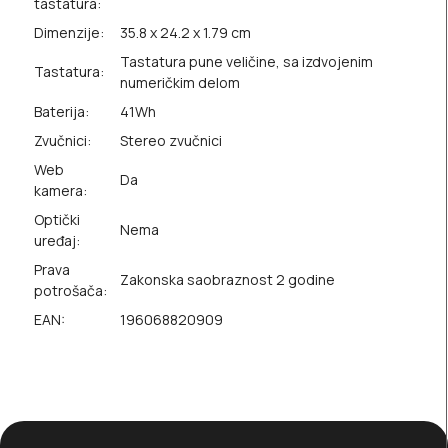
tastatura:
Dimenzije:
35.8 x 24.2 x 1.79 cm
Tastatura pune veličine, sa izdvojenim
Tastatura:
numeričkim delom
Baterija:
41Wh
Zvučnici:
Stereo zvučnici
Web
Da
kamera:
Optički
Nema
uređaj:
Prava
Zakonska saobraznost 2 godine
potrošača:
EAN:
196068820909