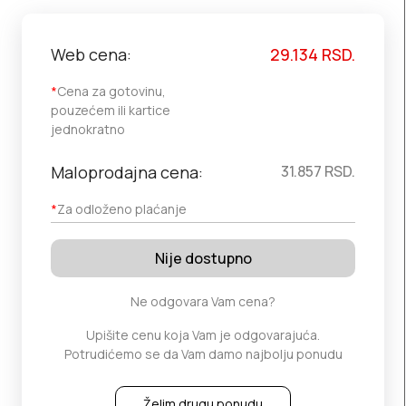
Web cena:
29.134
RSD.
*
Cena za gotovinu,
pouzećem ili kartice
jednokratno
Maloprodajna cena:
31.857
RSD.
*
Za odloženo plaćanje
Nije dostupno
Ne odgovara Vam cena?
Upišite cenu koja Vam je odgovarajuća.
Potrudićemo se da Vam damo najbolju ponudu
Želim drugu ponudu