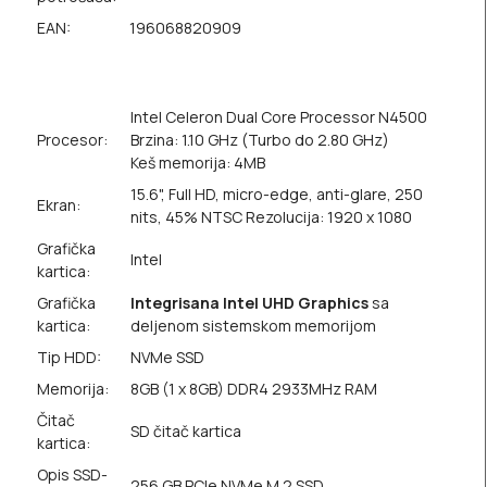
EAN:
196068820909
Intel Celeron Dual Core Processor N4500
Procesor:
Brzina: 1.10 GHz (Turbo do 2.80 GHz)
Keš memorija: 4MB
15.6", Full HD, micro-edge, anti-glare, 250
Ekran:
nits, 45% NTSC Rezolucija: 1920 x 1080
Grafička
Intel
kartica:
Grafička
Integrisana Intel UHD Graphics
sa
kartica:
deljenom sistemskom memorijom
Tip HDD:
NVMe SSD
Memorija:
8GB (1 x 8GB) DDR4 2933MHz RAM
Čitač
SD čitač kartica
kartica:
Opis SSD-
256 GB PCIe NVMe M.2 SSD