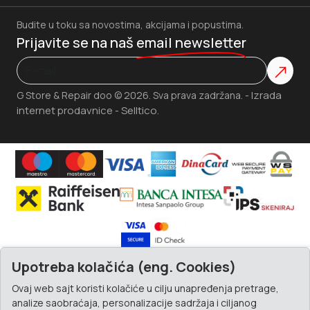
Budite u toku sa novostima, akcijama i popustima.
Prijavite se na naš
email newsletter
Izrada
G Store & Repair doo © 2026. Sva prava zadržana. -
internet prodavnice
Selltico.
-
Upotreba kolačića (eng. Cookies)
Ovaj web sajt koristi kolačiće u cilju unapređenja pretrage,
analize saobraćaja, personalizacije sadržaja i ciljanog