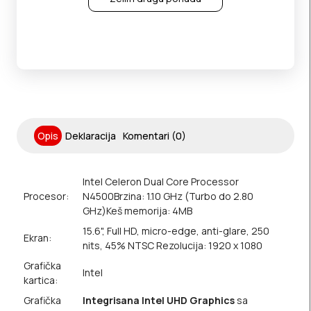
Opis
Deklaracija
Komentari (0)
Intel Celeron Dual Core Processor
Procesor:
N4500
Brzina: 1.10 GHz (Turbo do 2.80
GHz)
Keš memorija: 4MB
15.6", Full HD, micro-edge, anti-glare, 250
Ekran:
nits, 45% NTSC Rezolucija: 1920 x 1080
Grafička
Intel
kartica:
Grafička
Integrisana Intel UHD Graphics
sa