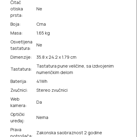
Čitač
otiska
Ne
prsta:
Boja:
Crna
Masa:
1.65 kg
Osvetljena
Ne
tastatura:
Dimenzije:
35.8 x 24.2 x 1.79 cm
Tastatura pune veličine, sa izdvojenim
Tastatura:
numeričkim delom
Baterija:
41Wh
Zvučnici:
Stereo zvučnici
Web
Da
kamera:
Optički
Nema
uređaj:
Prava
Zakonska saobraznost 2 godine
potrošača: