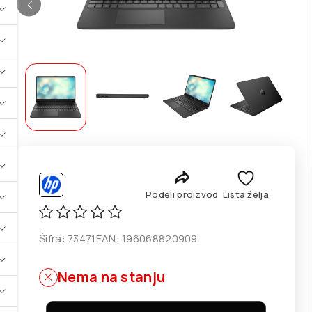
Podeli proizvod
Lista želja
Šifra:
73471
EAN:
196068820909
Nema na stanju