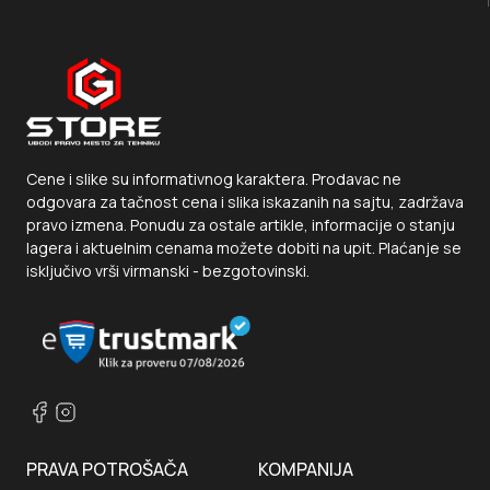
Cene i slike su informativnog karaktera. Prodavac ne
odgovara za tačnost cena i slika iskazanih na sajtu, zadržava
pravo izmena. Ponudu za ostale artikle, informacije o stanju
lagera i aktuelnim cenama možete dobiti na upit. Plaćanje se
isključivo vrši virmanski - bezgotovinski.
PRAVA POTROŠAČA
KOMPANIJA