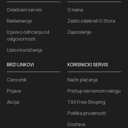
Ovlašćeni servisi
O nama
Reklamacije
Zašto odabrati G Store
Izjava o odricanju od
Zaposlenje
odgovornosti
Uslovi koriščenja
BRZI LINKOVI
KORISNICKI SERVIS
Cenovnik
Način plaćanja
Prijava
Pristup servisnom nalogu
Akcija
TAX Free Shoping
Politika privatnosti
Dostava