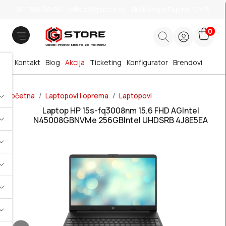
011 785 66 66
office@gstore.rs
Bul.Mihajla Pupina 10z/3
0
Kontakt
Blog
Akcija
Ticketing
Konfigurator
Brendovi
Početna
Laptopovi i oprema
Laptopovi
Laptop HP 15s-fq3008nm 15.6 FHD AGIntel
N45008GBNVMe 256GBIntel UHDSRB 4J8E5EA