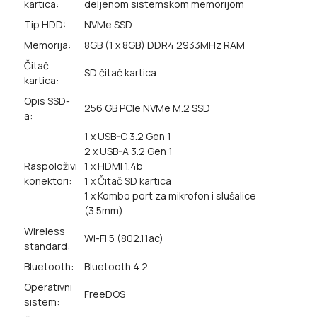
kartica:
deljenom sistemskom memorijom
Tip HDD:
NVMe SSD
Memorija:
8GB (1 x 8GB) DDR4 2933MHz RAM
Čitač
SD čitač kartica
kartica:
Opis SSD-
256 GB PCIe NVMe M.2 SSD
a:
1 x USB-C 3.2 Gen 1
2 x USB-A 3.2 Gen 1
Raspoloživi
1 x HDMI 1.4b
konektori:
1 x Čitač SD kartica
1 x Kombo port za mikrofon i slušalice
(3.5mm)
Wireless
Wi-Fi 5 (802.11ac)
standard:
Bluetooth:
Bluetooth 4.2
Operativni
FreeDOS
sistem: