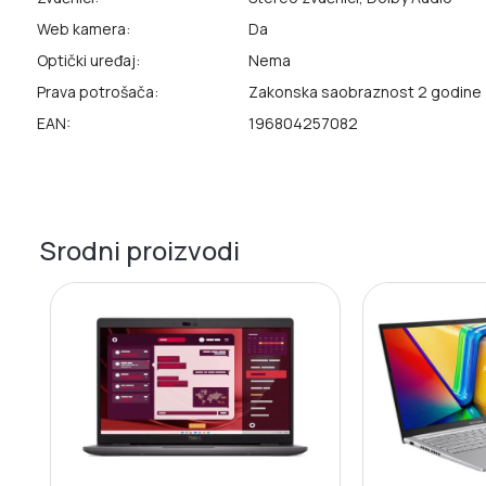
Web kamera:
Da
Optički uređaj:
Nema
Prava potrošača:
Zakonska saobraznost 2 godine
EAN:
196804257082
Srodni proizvodi