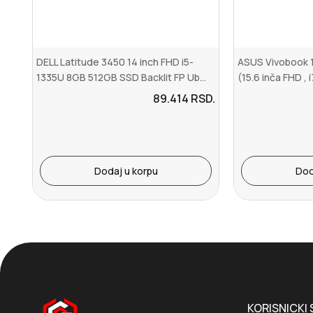
DELL Latitude 3450 14 inch FHD i5-
ASUS Vivobook 
1335U 8GB 512GB SSD Backlit FP Ub...
(15.6 inča FHD , 
89.414
RSD.
Dodaj u korpu
Dod
KORISNICKI 