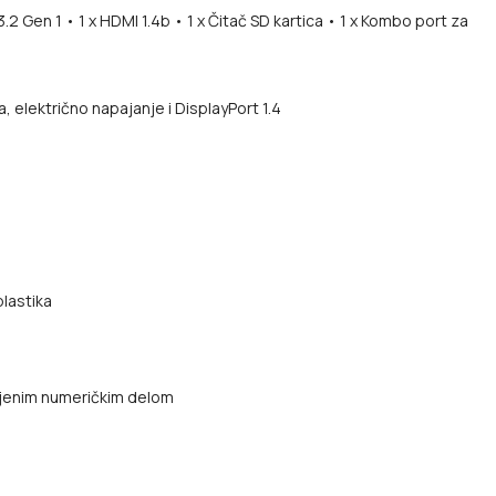
3.2 Gen 1
• 1 x HDMI 1.4b
• 1 x Čitač SD kartica
• 1 x Kombo port za
električno napajanje i DisplayPort 1.4
lastika
ojenim numeričkim delom