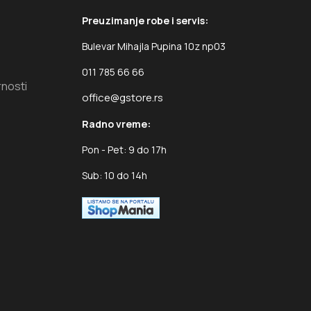
Preuzimanje robe i servis:
Bulevar Mihajla Pupina 10z np03
011 785 66 66
rnosti
office@gstore.rs
Radno vreme:
Pon - Pet: 9 do 17h
Sub: 10 do 14h