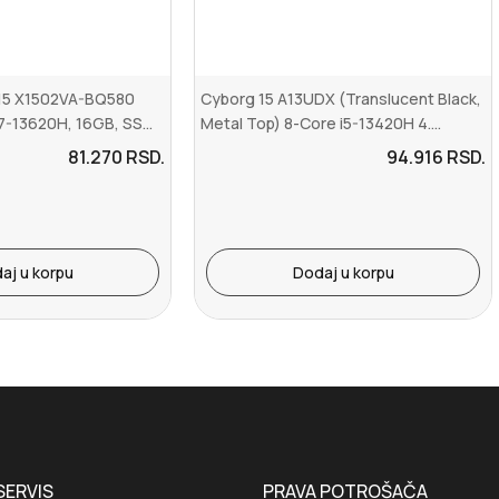
15 X1502VA-BQ580
Cyborg 15 A13UDX (Translucent Black,
i7-13620H, 16GB, SS...
Metal Top) 8-Core i5-13420H 4....
81.270
RSD.
94.916
RSD.
aj u korpu
Dodaj u korpu
SERVIS
PRAVA POTROŠAČA