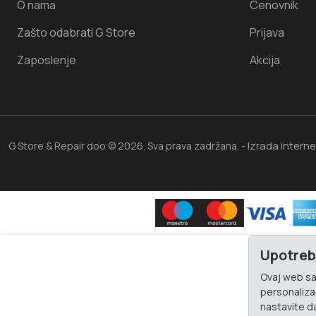
O nama
Cenovnik
Zašto odabrati G Store
Prijava
Zaposlenje
Akcija
Izrada intern
G Store & Repair doo © 2026. Sva prava zadržana. -
Upotreb
Ovaj web saj
personalizac
nastavite da