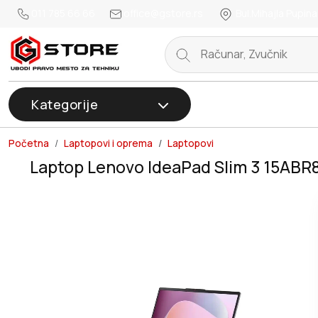
011 785 66 66
office@gstore.rs
Bul.Mihajla Pupina
Kategorije
Početna
Laptopovi i oprema
Laptopovi
Laptop Lenovo IdeaPad Slim 3 15A