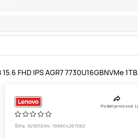
 10z/3
BR8 15.6 FHD IPS AGR7 7730U16GBNVMe 
Podeli proizvod
L
Šifra:
92901
EAN:
196804257082