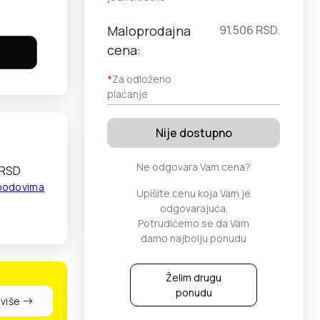
Maloprodajna
91.506
RSD.
cena:
*
Za odloženo
plaćanje
Nije dostupno
Ne odgovara Vam cena?
 RSD
 bodovima
Upišite cenu koja Vam je
odgovarajuća.
Potrudićemo se da Vam
damo najbolju ponudu
Želim drugu
ponudu
 više