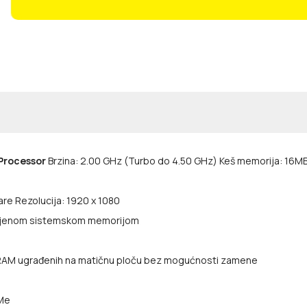
Processor
Brzina: 2.00 GHz (Turbo do 4.50 GHz) Keš memorija: 16M
glare Rezolucija: 1920 x 1080
ljenom sistemskom memorijom
RAM ugrađenih na matičnu ploču bez mogućnosti zamene
VMe