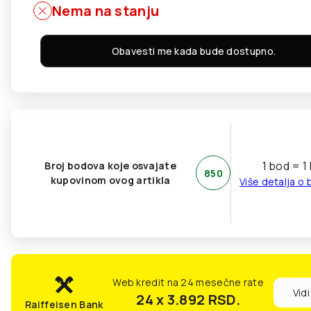
Nema na stanju
Obavesti me kada bude dostupno.
1 bod = 1
Broj bodova koje osvajate
850
kupovinom ovog artikla
Više detalja o
Web kredit na 24 mesečne rate
Vidi
24 x 3.892
RSD.
Raiffeisen Bank