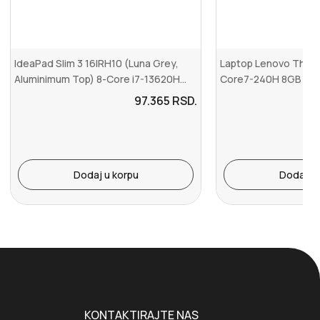
IdeaPad Slim 3 16IRH10 (Luna Grey,
Laptop Lenovo Think
Aluminimum Top) 8-Core i7-13620H...
Core7-240H 8GB M.2
21SH008BYA
97.365
RSD.
Dodaj u korpu
Dodaj u 
KONTAKTIRAJTE NAS