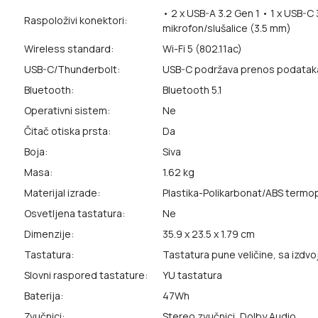
• 2 x USB-A 3.2 Gen 1
• 1 x USB-C 
Raspoloživi konektori:
mikrofon/slušalice (3.5 mm)
Wireless standard:
Wi-Fi 5 (802.11ac)
USB-C/Thunderbolt:
USB-C podržava prenos podataka, 
Bluetooth:
Bluetooth 5.1
Operativni sistem:
Ne
Čitač otiska prsta:
Da
Boja:
Siva
Masa:
1.62 kg
Materijal izrade:
Plastika-Polikarbonat/ABS termop
Osvetljena tastatura:
Ne
Dimenzije:
35.9 x 23.5 x 1.79 cm
Tastatura:
Tastatura pune veličine, sa izdv
Slovni raspored tastature:
YU tastatura
Baterija:
47Wh
Zvučnici:
Stereo zvučnici, Dolby Audio