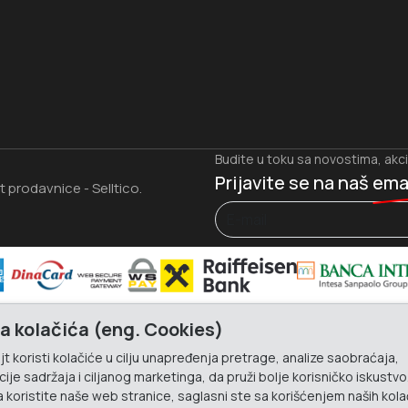
Budite u toku sa novostima, akc
Prijavite se na naš
ema
et prodavnice
Selltico.
-
a kolačića (eng. Cookies)
t koristi kolačiće u cilju unapređenja pretrage, analize saobraćaja,
ije sadržaja i ciljanog marketinga, da pruži bolje korisničko iskustvo
 koristite naše web stranice, saglasni ste sa korišćenjem naših kola