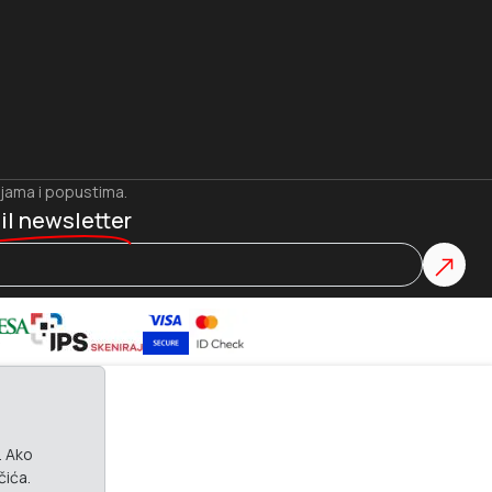
ijama i popustima.
il newsletter
. Ako
čića.