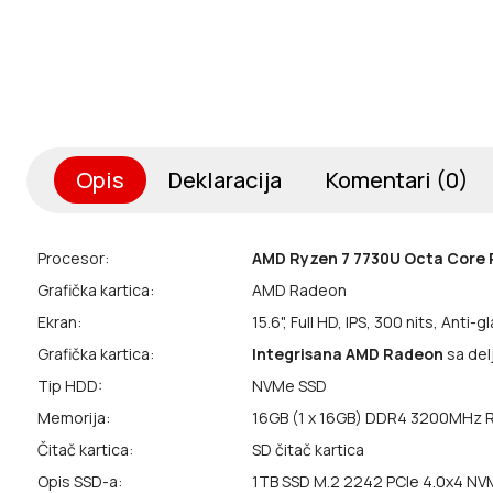
Opis
Deklaracija
Komentari (0)
Procesor:
AMD Ryzen 7 7730U Octa Core 
Grafička kartica:
AMD Radeon
Ekran:
15.6", Full HD, IPS, 300 nits, Anti-
Grafička kartica:
Integrisana AMD Radeon
sa de
Tip HDD:
NVMe SSD
Memorija:
16GB (1 x 16GB) DDR4 3200MHz 
Čitač kartica:
SD čitač kartica
Opis SSD-a:
1TB SSD M.2 2242 PCIe 4.0x4 N