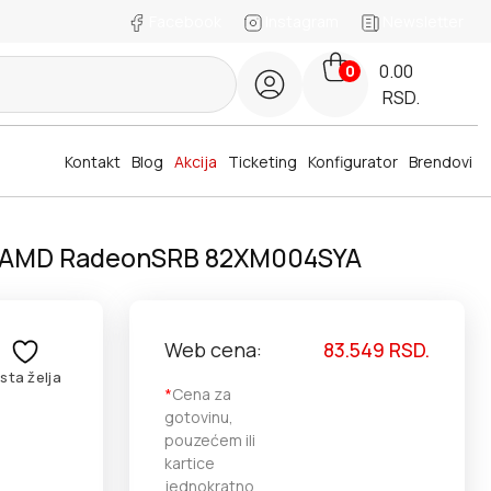
Facebook
Instagram
Newsletter
0.00
0
RSD.
Kontakt
Blog
Akcija
Ticketing
Konfigurator
Brendovi
1TBAMD RadeonSRB 82XM004SYA
Web cena:
83.549
RSD.
ista želja
*
Cena za
gotovinu,
pouzećem ili
kartice
jednokratno