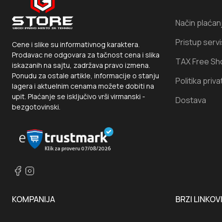
Način plaćan
Pristup serv
Cene i slike su informativnog karaktera.
Prodavac ne odgovara za tačnost cena i slika
TAX Free Sh
iskazanih na sajtu, zadržava pravo izmena.
Ponudu za ostale artikle, informacije o stanju
Politika priva
lagera i aktuelnim cenama možete dobiti na
upit. Plaćanje se isključivo vrši virmanski -
Dostava
bezgotovinski.
KOMPANIJA
BRZI LINKOV