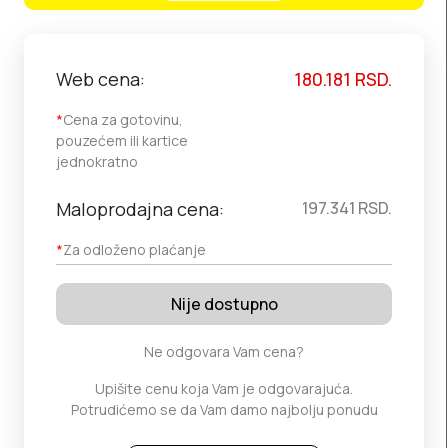
Web cena:
180.181
RSD.
*
Cena za gotovinu,
pouzećem ili kartice
jednokratno
Maloprodajna cena:
197.341
RSD.
*
Za odloženo plaćanje
Nije dostupno
Ne odgovara Vam cena?
Upišite cenu koja Vam je odgovarajuća.
Potrudićemo se da Vam damo najbolju ponudu