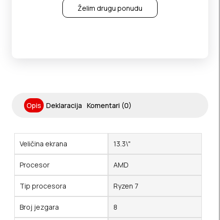
Želim drugu ponudu
Opis
Deklaracija
Komentari (0)
Veličina ekrana
13.3\"
Procesor
AMD
Tip procesora
Ryzen 7
Broj jezgara
8