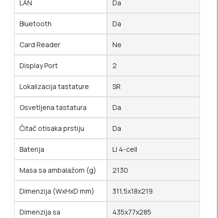
LAN
Da
Bluetooth
Da
Card Reader
Ne
Display Port
2
Lokalizacija tastature
SR
Osvetljena tastatura
Da
Čitač otisaka prstiju
Da
Baterija
LI 4-cell
Masa sa ambalažom (g)
2130
Dimenzija (WxHxD mm)
311,5x18x219
Dimenzija sa
435x77x285