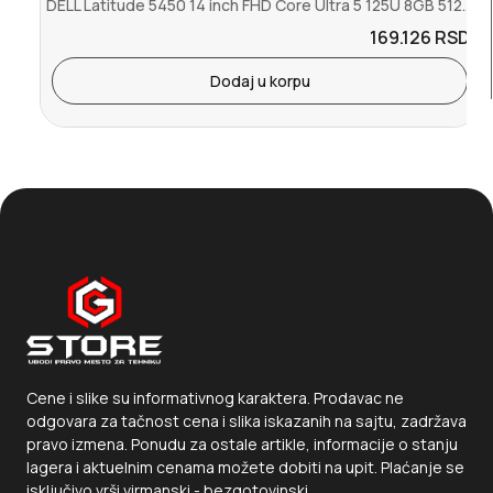
DELL Latitude 5450 14 inch FHD Core Ultra 5 125U 8GB 512GB SSD Back...
169.126
RSD.
Dodaj u korpu
Cene i slike su informativnog karaktera. Prodavac ne
odgovara za tačnost cena i slika iskazanih na sajtu, zadržava
pravo izmena. Ponudu za ostale artikle, informacije o stanju
lagera i aktuelnim cenama možete dobiti na upit. Plaćanje se
isključivo vrši virmanski - bezgotovinski.