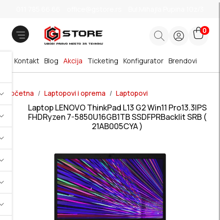
011 785 66 66
office@gstore.rs
Bul.Mihajla Pupina 10z/3
0
Kontakt
Blog
Akcija
Ticketing
Konfigurator
Brendovi
Početna
Laptopovi i oprema
Laptopovi
Laptop LENOVO ThinkPad L13 G2 Win11 Pro13.3IPS
FHDRyzen 7-5850U16GB1TB SSDFPRBacklit SRB (
21AB005CYA )