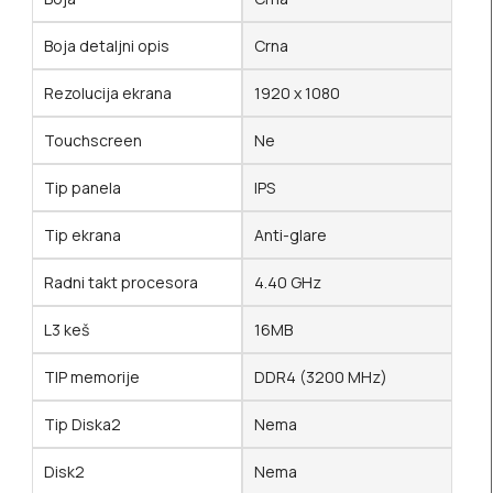
Boja detaljni opis
Crna
Rezolucija ekrana
1920 x 1080
Touchscreen
Ne
Tip panela
IPS
Tip ekrana
Anti-glare
Radni takt procesora
4.40 GHz
L3 keš
16MB
TIP memorije
DDR4 (3200 MHz)
Tip Diska2
Nema
Disk2
Nema