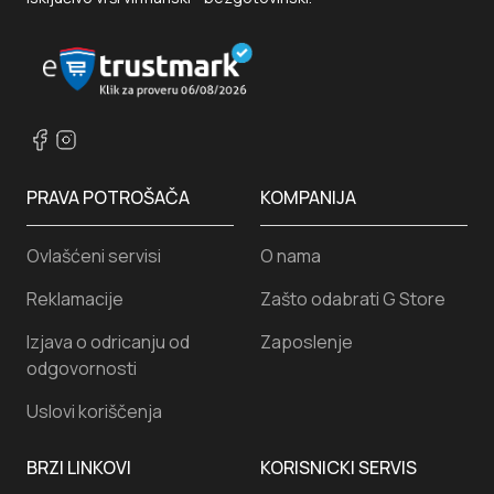
PRAVA POTROŠAČA
KOMPANIJA
Ovlašćeni servisi
O nama
Reklamacije
Zašto odabrati G Store
Izjava o odricanju od
Zaposlenje
odgovornosti
Uslovi koriščenja
BRZI LINKOVI
KORISNICKI SERVIS