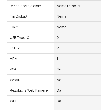
Brzina obrtaja diska
Nema rotacije
Tip Diska3
Nema
Disk3
Nema
USB Type-C
2
USB 3.1
2
HDMI
1
VGA
Ne
WWAN
Ne
Rezolucija Web Kamere
Da
WiFi
Da