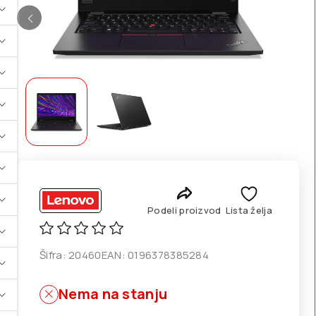
Podeli proizvod
Lista želja
Šifra:
20460
EAN:
0196378385284
Nema na stanju