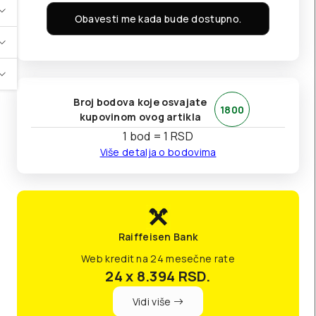
Obavesti me kada bude dostupno.
Broj bodova koje osvajate
1800
kupovinom ovog artikla
1 bod = 1 RSD
Više detalja o bodovima
Raiffeisen Bank
Web kredit na 24 mesečne rate
24 x 8.394
RSD.
Vidi više