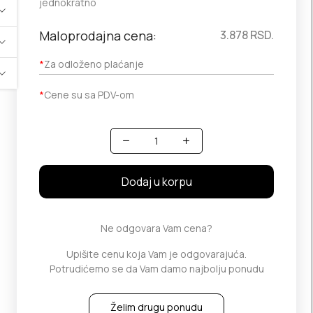
jednokratno
Maloprodajna cena:
3.878
RSD.
*
Za odloženo plaćanje
*
Cene su sa PDV-om
Količina
Dodaj u korpu
Ne odgovara Vam cena?
Upišite cenu koja Vam je odgovarajuća.
Potrudićemo se da Vam damo najbolju ponudu
Želim drugu ponudu