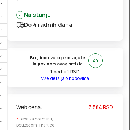
Na stanju
Do 4 radnih dana
Broj bodova koje osvajate
40
kupovinom ovog artikla
1 bod = 1 RSD
Više detalja o bodovima
Web cena:
3.584
RSD.
*
Cena za gotovinu,
pouzećem ili kartice