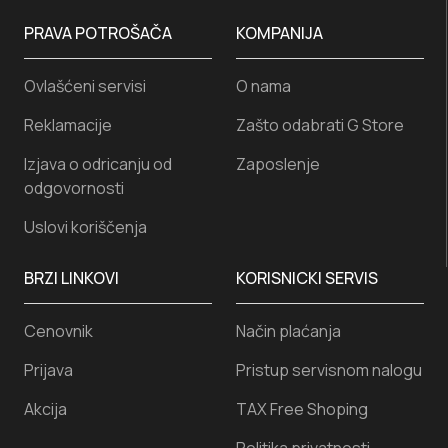
PRAVA POTROŠAČA
KOMPANIJA
Ovlašćeni servisi
O nama
Reklamacije
Zašto odabrati G Store
Izjava o odricanju od
Zaposlenje
odgovornosti
Uslovi koriščenja
BRZI LINKOVI
KORISNICKI SERVIS
Cenovnik
Način plaćanja
Prijava
Pristup servisnom nalogu
Akcija
TAX Free Shoping