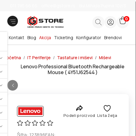
011 785 66 66
office@gstore.rs
Bul.Mihajla Pupina 10z/3
0
Kontakt
Blog
Akcija
Ticketing
Konfigurator
Brendovi
Početna
IT Periferije
Tastature i miševi
Miševi
Lenovo Professional Bluetooth Rechargeable
Mouse ( 4Y51J62544 )
Podeli proizvod
Lista želja
Šifra:
123896
EAN: