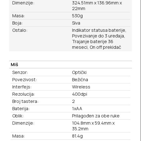
Dimenzije:
324.51mm x 136.96mm x
22mm
Masa:
530g
Boja:
Siva
Ostalo:
Indikator statusa baterije,
Povezivanje do 3 uređaja,
Trajanje baterije 36
meseci, On off prekidač
Miš
Senzor:
Optički
Povezivost:
Bežična
Interfejs:
Wireless
Rezolucija:
400dpi
Broj tastera:
2
Baterija:
1xAA
Oblik:
Prilagođen za obe ruke
Dimenzije:
104.8mm x 59.4mm x
35.2mm
Masa:
81.4g