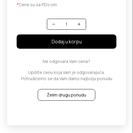
*
Cene su sa PDV-om
Količina
Dodaj u korpu
Ne odgovara Vam cena?
Upišite cenu koja Vam je odgovarajuća.
Potrudićemo se da Vam damo najbolju ponudu
Želim drugu ponudu