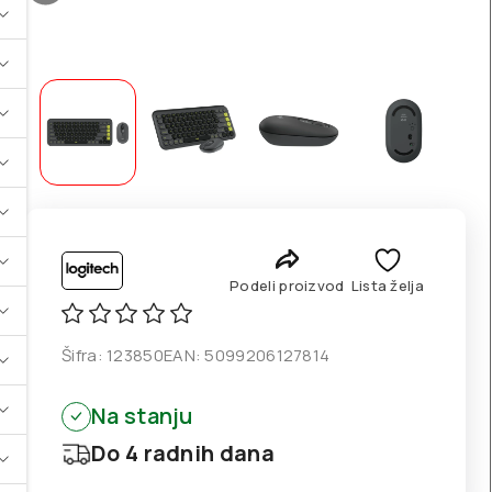
Podeli proizvod
Lista želja
Šifra:
123850
EAN:
5099206127814
Na stanju
Do 4 radnih dana