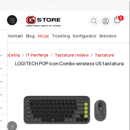
011 785 66 66
office@gstore.rs
Bul.Mihajla Pupina 10z/3
0
Kontakt
Blog
Akcija
Ticketing
Konfigurator
Brendovi
Početna
IT Periferije
Tastature i miševi
Tastature
LOGITECH POP Icon Combo wireless US tastatura