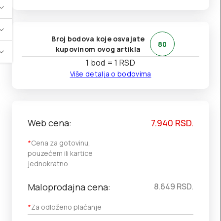
Broj bodova koje osvajate
80
kupovinom ovog artikla
1 bod = 1 RSD
Više detalja o bodovima
Web cena:
7.940
RSD.
*
Cena za gotovinu,
pouzećem ili kartice
jednokratno
Maloprodajna cena:
8.649
RSD.
*
Za odloženo plaćanje