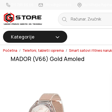
011 785 66 66
office@gstore.rs
Bul.Mihajla Pupina
Kategorije
Početna
Telefoni, tableti i oprema
Smart satovi i fitnes naru
MADOR (V66) Gold Amoled