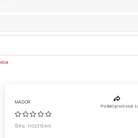
 10z/3
kvice
MADOR
Podeli proizvod
L
Šifra:
110231
EAN: