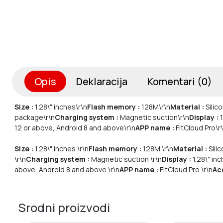
Opis
Deklaracija
Komentari (0)
Size :
1.28\" inches
\r\n
Flash memory :
128M
\r\n
Material :
Silic
package
\r\n
Charging system :
Magnetic suction
\r\n
Display :
1
12 or above, Android 8 and above
\r\n
APP name :
FitCloud Pro
\r
Size :
1.28\" inches \r\n
Flash memory :
128M \r\n
Material :
Silic
\r\n
Charging system :
Magnetic suction \r\n
Display :
1.28\" in
above, Android 8 and above \r\n
APP name :
FitCloud Pro \r\n
Ac
Srodni proizvodi