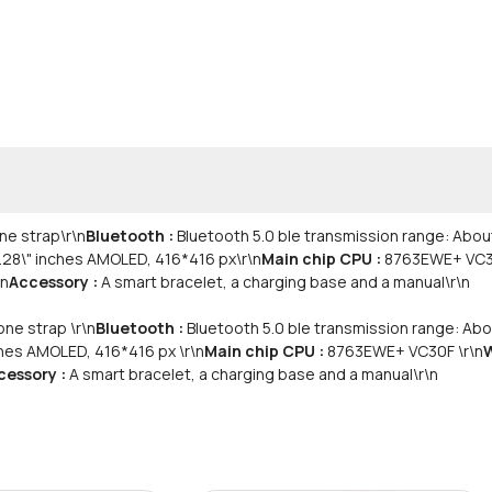
one strap
\r\n
Bluetooth :
Bluetooth 5.0 ble transmission range: Abo
.28\" inches AMOLED, 416*416 px
\r\n
Main chip CPU :
8763EWE+ VC
\n
Accessory :
A smart bracelet, a charging base and a manual\r\n
one strap \r\n
Bluetooth :
Bluetooth 5.0 ble transmission range: Abo
ches AMOLED, 416*416 px \r\n
Main chip CPU :
8763EWE+ VC30F \r\n
W
cessory :
A smart bracelet, a charging base and a manual\r\n