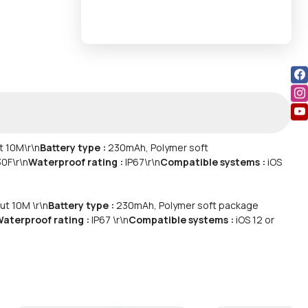
ut 10M
\r\n
Battery type :
230mAh, Polymer soft
30F
\r\n
Waterproof rating :
IP67
\r\n
Compatible systems :
iOS
ut 10M \r\n
Battery type :
230mAh, Polymer soft package
aterproof rating :
IP67 \r\n
Compatible systems :
iOS 12 or