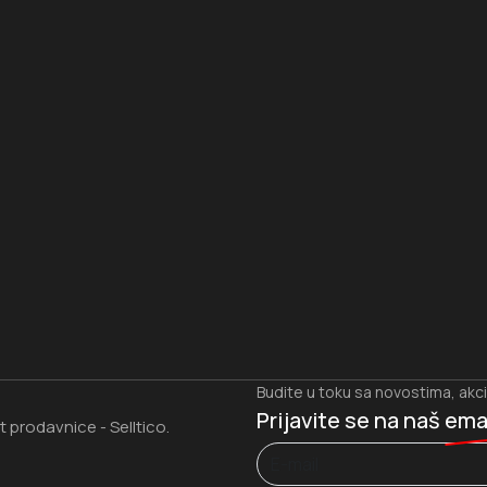
I
Budite u toku sa novostima, akc
Prijavite se na naš
ema
et prodavnice
Selltico.
-