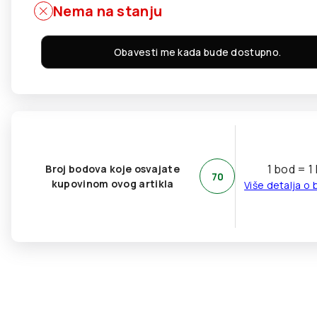
Nema na stanju
Obavesti me kada bude dostupno.
1 bod = 1
Broj bodova koje osvajate
70
kupovinom ovog artikla
Više detalja o