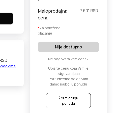
Maloprodajna
7.601
RSD.
cena:
*
Za odloženo
plaćanje
Nije dostupno
Ne odgovara Vam cena?
 RSD
 bodovima
Upišite cenu koja Vam je
odgovarajuća.
Potrudićemo se da Vam
damo najbolju ponudu
Želim drugu
ponudu