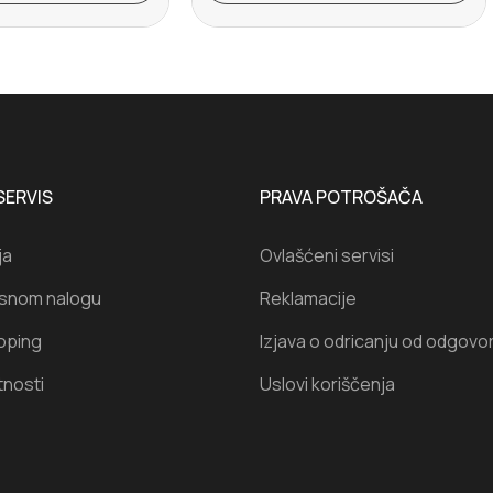
SERVIS
PRAVA POTROŠAČA
ja
Ovlašćeni servisi
isnom nalogu
Reklamacije
oping
Izjava o odricanju od odgovo
tnosti
Uslovi koriščenja