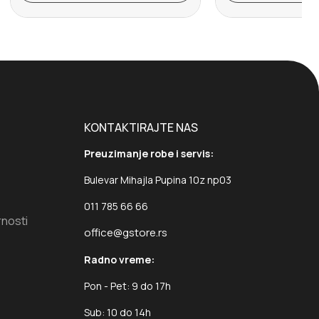
KONTAKTIRAJTE NAS
Preuzimanje robe i servis:
Bulevar Mihajla Pupina 10z np03
011 785 66 66
rnosti
office@gstore.rs
Radno vreme:
Pon - Pet: 9 do 17h
Sub: 10 do 14h