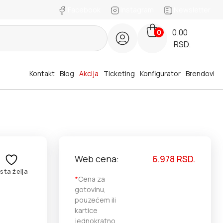
Facebook
Instagram
Newsletter
0.00
0
RSD.
Kontakt
Blog
Akcija
Ticketing
Konfigurator
Brendovi
Web cena:
6.978
RSD.
ista želja
*
Cena za
gotovinu,
pouzećem ili
kartice
jednokratno