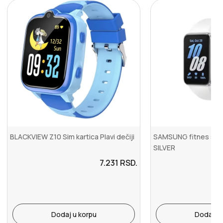
BLACKVIEW Z10 Sim kartica Plavi dečiji
SAMSUNG fitnes smar
SILVER
7.231
RSD.
Dodaj u korpu
Dodaj u 