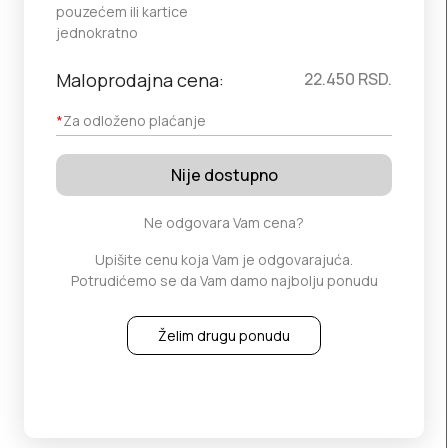
pouzećem ili kartice
jednokratno
Maloprodajna cena:
22.450
RSD.
*
Za odloženo plaćanje
Nije dostupno
Ne odgovara Vam cena?
Upišite cenu koja Vam je odgovarajuća.
Potrudićemo se da Vam damo najbolju ponudu
Želim drugu ponudu