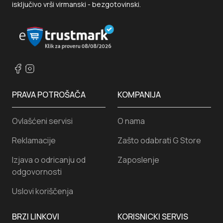
isključivo vrši virmanski - bezgotovinski.
PRAVA POTROŠAČA
KOMPANIJA
Ovlašćeni servisi
O nama
Reklamacije
Zašto odabrati G Store
Izjava o odricanju od
Zaposlenje
odgovornosti
Uslovi koriščenja
BRZI LINKOVI
KORISNICKI SERVIS