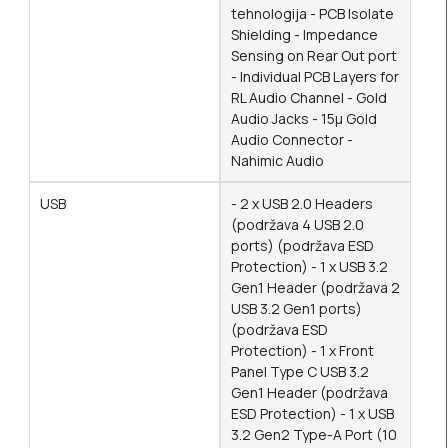
tehnologija - PCB Isolate
Shielding - Impedance
Sensing on Rear Out port
- Individual PCB Layers for
RL Audio Channel - Gold
Audio Jacks - 15μ Gold
Audio Connector -
Nahimic Audio
USB
- 2 x USB 2.0 Headers
(podržava 4 USB 2.0
ports) (podržava ESD
Protection) - 1 x USB 3.2
Gen1 Header (podržava 2
USB 3.2 Gen1 ports)
(podržava ESD
Protection) - 1 x Front
Panel Type C USB 3.2
Gen1 Header (podržava
ESD Protection) - 1 x USB
3.2 Gen2 Type-A Port (10