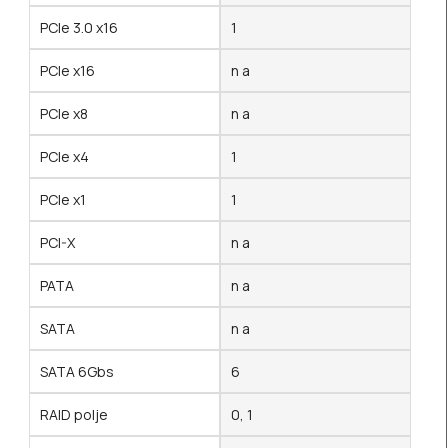
PCIe 3.0 x16
1
PCIe x16
n a
PCIe x8
n a
PCIe x4
1
PCIe x1
1
PCI-X
n a
PATA
n a
SATA
n a
SATA 6Gbs
6
RAID polje
0, 1