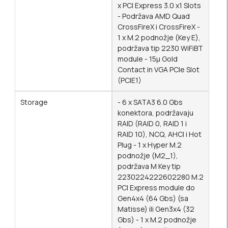
x PCI Express 3.0 x1 Slots
- Podržava AMD Quad
CrossFireX i CrossFireX -
1 x M.2 podnožje (Key E),
podržava tip 2230 WiFiBT
module - 15μ Gold
Contact in VGA PCIe Slot
(PCIE1)
Storage
- 6 x SATA3 6.0 Gbs
konektora, podržavaju
RAID (RAID 0, RAID 1 i
RAID 10), NCQ, AHCI i Hot
Plug - 1 x Hyper M.2
podnožje (M2_1),
podržava M Key tip
2230224222602280 M.2
PCI Express module do
Gen4x4 (64 Gbs) (sa
Matisse) ili Gen3x4 (32
Gbs) - 1 x M.2 podnožje