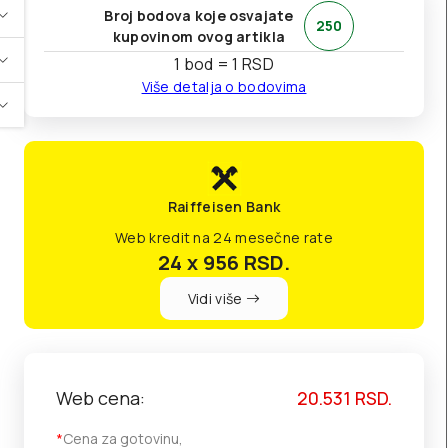
Broj bodova koje osvajate
250
kupovinom ovog artikla
1 bod = 1 RSD
Više detalja o bodovima
Raiffeisen Bank
Web kredit na 24 mesečne rate
24 x 956
RSD.
Vidi više
Web cena:
20.531
RSD.
*
Cena za gotovinu,