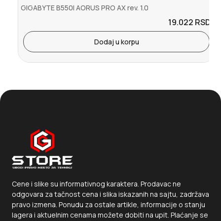
GIGABYTE B550I AORUS PRO AX rev. 1.0
19.022
RSD.
Dodaj u korpu
Cene i slike su informativnog karaktera. Prodavac ne
odgovara za tačnost cena i slika iskazanih na sajtu, zadržava
pravo izmena. Ponudu za ostale artikle, informacije o stanju
lagera i aktuelnim cenama možete dobiti na upit. Plaćanje se