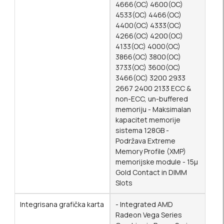
4666(OC) 4600(OC)
4533(OC) 4466(OC)
4400(OC) 4333(OC)
4266(OC) 4200(OC)
4133(OC) 4000(OC)
3866(OC) 3800(OC)
3733(OC) 3600(OC)
3466(OC) 3200 2933
2667 2400 2133 ECC &
non-ECC, un-buffered
memoriju - Maksimalan
kapacitet memorije
sistema 128GB -
Podržava Extreme
Memory Profile (XMP)
memorijske module - 15μ
Gold Contact in DIMM
Slots
Integrisana grafička karta
- Integrated AMD
Radeon Vega Series