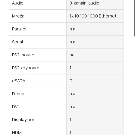
Audio
8-kanalni audio
Mreža
1x 10 100 1000 Ethernet
Parallel
n a
Serial
n a
PS2 mouse
na
PS2 keyboard
1
eSATA
0
D-sub
n a
DVI
n a
Display port
1
HDMI
1