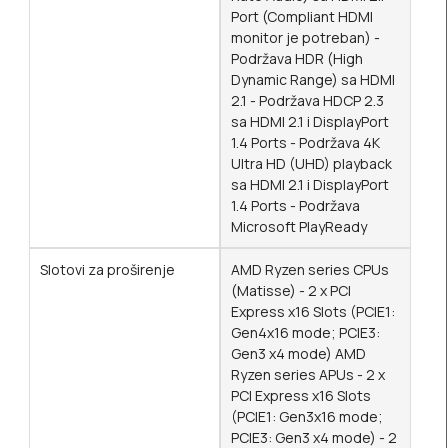
Port (Compliant HDMI
monitor je potreban) -
Podržava HDR (High
Dynamic Range) sa HDMI
2.1 - Podržava HDCP 2.3
sa HDMI 2.1 i DisplayPort
1.4 Ports - Podržava 4K
Ultra HD (UHD) playback
sa HDMI 2.1 i DisplayPort
1.4 Ports - Podržava
Microsoft PlayReady
Slotovi za proširenje
AMD Ryzen series CPUs
(Matisse) - 2 x PCI
Express x16 Slots (PCIE1:
Gen4x16 mode; PCIE3:
Gen3 x4 mode) AMD
Ryzen series APUs - 2 x
PCI Express x16 Slots
(PCIE1: Gen3x16 mode;
PCIE3: Gen3 x4 mode) - 2