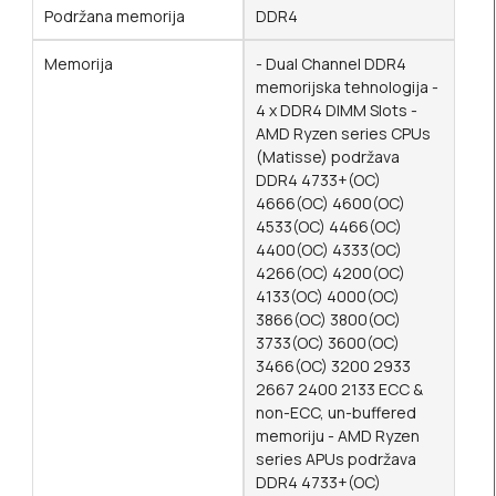
Podržana memorija
DDR4
Memorija
- Dual Channel DDR4
memorijska tehnologija -
4 x DDR4 DIMM Slots -
AMD Ryzen series CPUs
(Matisse) podržava
DDR4 4733+(OC)
4666(OC) 4600(OC)
4533(OC) 4466(OC)
4400(OC) 4333(OC)
4266(OC) 4200(OC)
4133(OC) 4000(OC)
3866(OC) 3800(OC)
3733(OC) 3600(OC)
3466(OC) 3200 2933
2667 2400 2133 ECC &
non-ECC, un-buffered
memoriju - AMD Ryzen
series APUs podržava
DDR4 4733+(OC)