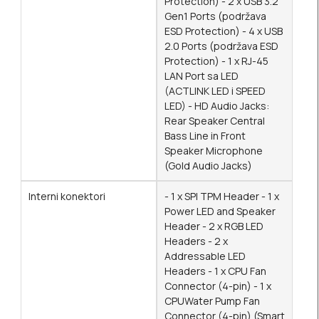
Protection) - 2 x USB 3.2
Gen1 Ports (podržava
ESD Protection) - 4 x USB
2.0 Ports (podržava ESD
Protection) - 1 x RJ-45
LAN Port sa LED
(ACTLINK LED i SPEED
LED) - HD Audio Jacks:
Rear Speaker Central
Bass Line in Front
Speaker Microphone
(Gold Audio Jacks)
Interni konektori
- 1 x SPI TPM Header - 1 x
Power LED and Speaker
Header - 2 x RGB LED
Headers - 2 x
Addressable LED
Headers - 1 x CPU Fan
Connector (4-pin) - 1 x
CPUWater Pump Fan
Connector (4-pin) (Smart