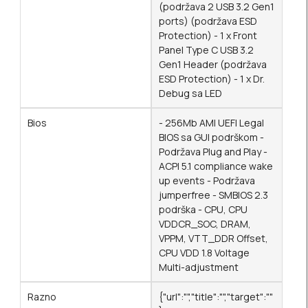
(podržava 2 USB 3.2 Gen1
ports) (podržava ESD
Protection) - 1 x Front
Panel Type C USB 3.2
Gen1 Header (podržava
ESD Protection) - 1 x Dr.
Debug sa LED
Bios
- 256Mb AMI UEFI Legal
BIOS sa GUI podrškom -
Podržava Plug and Play -
ACPI 5.1 compliance wake
up events - Podržava
jumperfree - SMBIOS 2.3
podrška - CPU, CPU
VDDCR_SOC, DRAM,
VPPM, VTT_DDR Offset,
CPU VDD 1.8 Voltage
Multi-adjustment
Razno
{"url":"","title":"","target":""