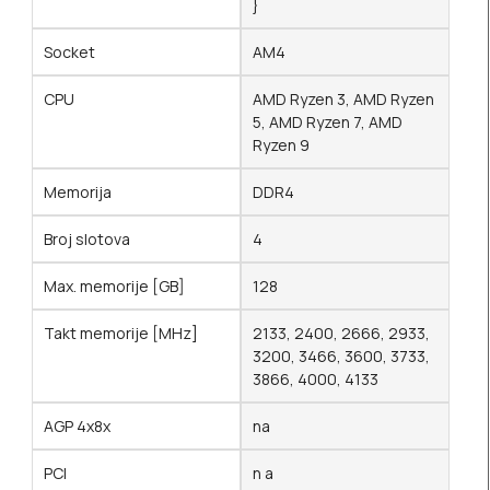
}
Socket
AM4
CPU
AMD Ryzen 3, AMD Ryzen
5, AMD Ryzen 7, AMD
Ryzen 9
Memorija
DDR4
Broj slotova
4
Max. memorije [GB]
128
Takt memorije [MHz]
2133, 2400, 2666, 2933,
3200, 3466, 3600, 3733,
3866, 4000, 4133
AGP 4x8x
na
PCI
n a