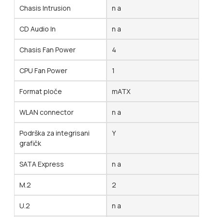
Chasis Intrusion
n a
CD Audio In
n a
Chasis Fan Power
4
CPU Fan Power
1
Format ploče
mATX
WLAN connector
n a
Podrška za integrisani
Y
grafičk
SATA Express
n a
M.2
2
U.2
n a