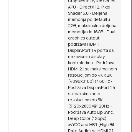
Graphics in Ryzen Series
APU - DirectX 12, Pixel
Shader 5.0 - Deljena
memorija po defaultu
2GB, maksimalna deljena
memorija do 16GB - Dual
graphics output:
podržava HDMI i
DisplayPort 1.4 porta sa
nezavisnim display
kontrolerima - Podržava
HDMI 2.1 sa maksimalnom
rezolucijom do 4K x 2K
(4096x2160) @ 60Hz -
Podržava DisplayPort 1.4
sa maksimalnom
rezolucijom do 5K
(5120x2880)@120Hz -
Podržava Auto Lip Sync,
Deep Color (12bpc),
xvYCC and HBR (High Bit
Rate Audio) sa HDMI 2.1