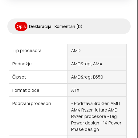
Opis
Deklaracija
Komentari (0)
Tip procesora
AMD
Podnožje
AMD&reg; AM4
Čipset
AMD&reg; B550
Format ploče
ATX
Podržani procesori
- Podržava 3rd Gen AMD
AM4 Ryzen future AMD
Ryzen procesore - Digi
Power design - 14 Power
Phase design