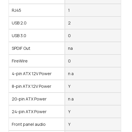
RJ45
1
USB 2.0
2
USB 3.0
0
SPDIF Out
na
FireWire
0
4-pin ATX 12V Power
n a
8-pin ATX 12V Power
Y
20-pin ATX Power
n a
24-pin ATX Power
Y
Front panel audio
Y