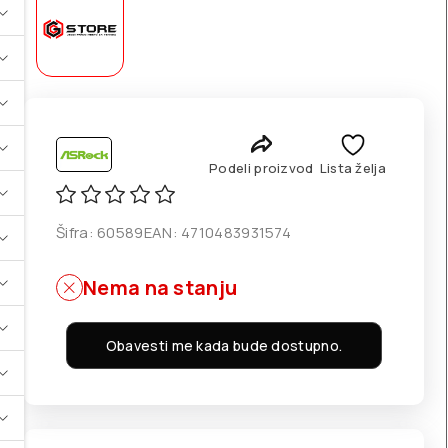
Podeli proizvod
Lista želja
Šifra:
60589
EAN:
4710483931574
Nema na stanju
Obavesti me kada bude dostupno.