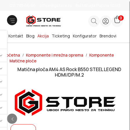
011 785 66 66
office@gstore.rs
Bul.Mihajla Pupina 10z/3
0
Kontakt
Blog
Akcija
Ticketing
Konfigurator
Brendovi
Početna
Komponente i mrežna oprema
Komponente
Matične ploče
Matična ploča AM4 AS Rock B550 STEEL LEGEND
HDMI/DP/M.2