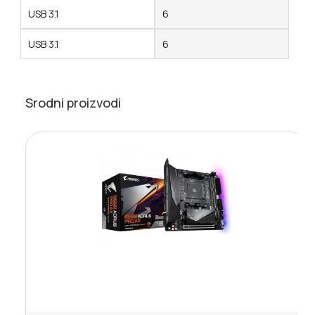
USB 3.1
6
USB 3.1
6
Srodni proizvodi