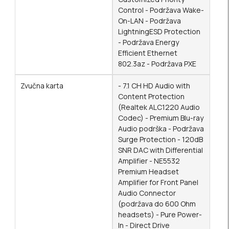
Control - Podržava Wake-
On-LAN - Podržava
LightningESD Protection
- Podržava Energy
Efficient Ethernet
802.3az - Podržava PXE
Zvučna karta
- 7.1 CH HD Audio with
Content Protection
(Realtek ALC1220 Audio
Codec) - Premium Blu-ray
Audio podrška - Podržava
Surge Protection - 120dB
SNR DAC with Differential
Amplifier - NE5532
Premium Headset
Amplifier for Front Panel
Audio Connector
(podržava do 600 Ohm
headsets) - Pure Power-
In - Direct Drive