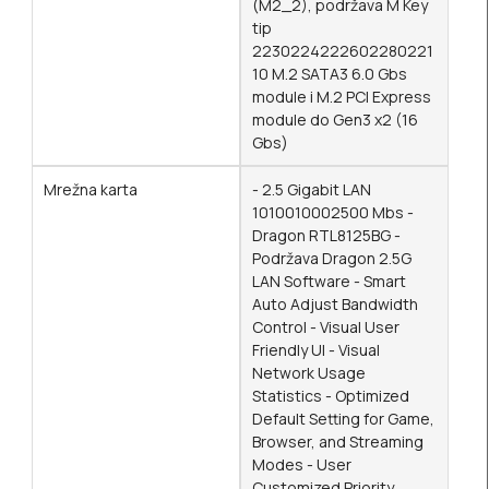
(M2_2), podržava M Key
tip
2230224222602280221
10 M.2 SATA3 6.0 Gbs
module i M.2 PCI Express
module do Gen3 x2 (16
Gbs)
Mrežna karta
- 2.5 Gigabit LAN
1010010002500 Mbs -
Dragon RTL8125BG -
Podržava Dragon 2.5G
LAN Software - Smart
Auto Adjust Bandwidth
Control - Visual User
Friendly UI - Visual
Network Usage
Statistics - Optimized
Default Setting for Game,
Browser, and Streaming
Modes - User
Customized Priority