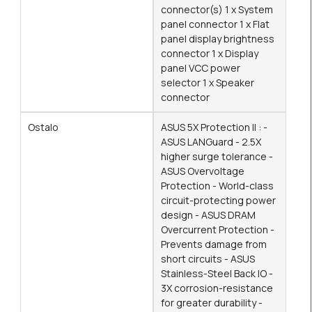
connector(s) 1 x System
panel connector 1 x Flat
panel display brightness
connector 1 x Display
panel VCC power
selector 1 x Speaker
connector
Ostalo
ASUS 5X Protection II : -
ASUS LANGuard - 2.5X
higher surge tolerance -
ASUS Overvoltage
Protection - World-class
circuit-protecting power
design - ASUS DRAM
Overcurrent Protection -
Prevents damage from
short circuits - ASUS
Stainless-Steel Back IO -
3X corrosion-resistance
for greater durability -