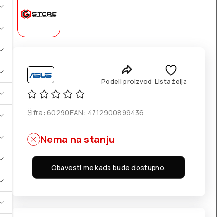
Podeli proizvod
Lista želja
Šifra:
60290
EAN:
4712900899436
Nema na stanju
Obavesti me kada bude dostupno.