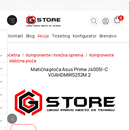
011 785 66 66
office@gstore.rs
Bul.Mihajla Pupina 10z/3
0
Kontakt
Blog
Akcija
Ticketing
Konfigurator
Brendovi
Početna
Komponente i mrežna oprema
Komponente
Matične ploče
Matična ploča Asus Prime J4005I-C
VGAHDMIRS232M.2