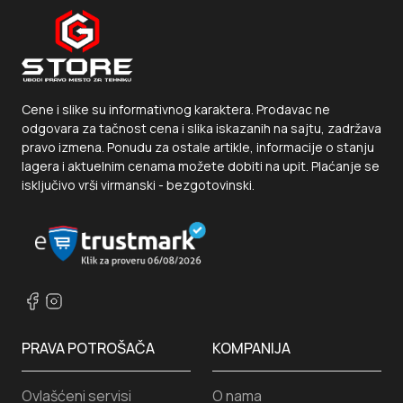
Cene i slike su informativnog karaktera. Prodavac ne
odgovara za tačnost cena i slika iskazanih na sajtu, zadržava
pravo izmena. Ponudu za ostale artikle, informacije o stanju
lagera i aktuelnim cenama možete dobiti na upit. Plaćanje se
isključivo vrši virmanski - bezgotovinski.
PRAVA POTROŠAČA
KOMPANIJA
Ovlašćeni servisi
O nama