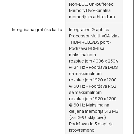
Non-ECC, Un-buffered
Memory Dvo-kanalna
memorijska arhitektura
Integrisana grafička karta
Integrated Graphics
Processor Multi-VGA izlaz
: HDMIRGBLVDS port -
Podržava HDMI sa
maksimalnom
rezolucijom 4096 x 2304
@ 24 Hz - Podržava LVDS
sa maksimalnom
rezolucijom 1920 x 1200
@ 60 Hz - Podržava RGB
sa maksimalnom
rezolucijom 1920 x 1200
@ 60 Hz Maksimalna
deljena memorija 512 MB
(za iGPU isključivo)
Podržava do 3 displeja
istovremeno