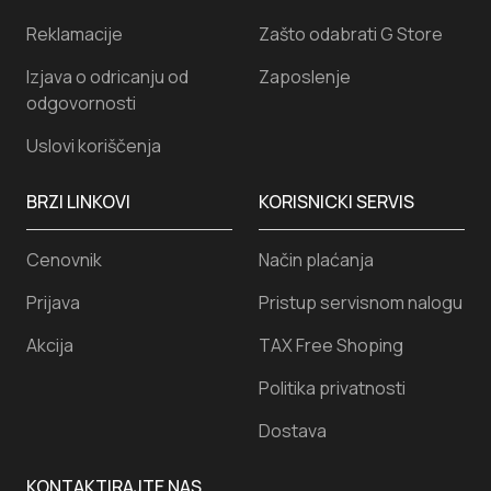
Reklamacije
Zašto odabrati G Store
Izjava o odricanju od
Zaposlenje
odgovornosti
Uslovi koriščenja
BRZI LINKOVI
KORISNICKI SERVIS
Cenovnik
Način plaćanja
Prijava
Pristup servisnom nalogu
Akcija
TAX Free Shoping
Politika privatnosti
Dostava
KONTAKTIRAJTE NAS