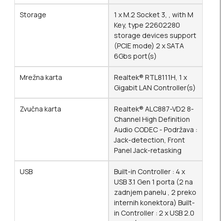
Storage
1 x M.2 Socket 3, , with M
Key, type 22602280
storage devices support
(PCIE mode) 2 x SATA
6Gbs port(s)
Mrežna karta
Realtek® RTL8111H, 1 x
Gigabit LAN Controller(s)
Zvučna karta
Realtek® ALC887-VD2 8-
Channel High Definition
Audio CODEC - Podržava :
Jack-detection, Front
Panel Jack-retasking
USB
Built-in Controller : 4 x
USB 3.1 Gen 1 porta (2 na
zadnjem panelu , 2 preko
internih konektora) Built-
in Controller : 2 x USB 2.0