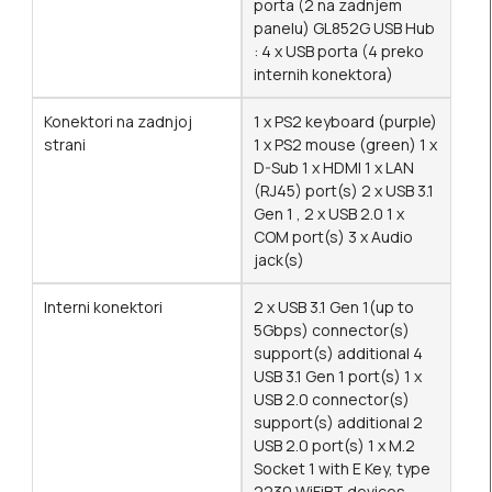
porta (2 na zadnjem
panelu) GL852G USB Hub
: 4 x USB porta (4 preko
internih konektora)
Konektori na zadnjoj
1 x PS2 keyboard (purple)
strani
1 x PS2 mouse (green) 1 x
D-Sub 1 x HDMI 1 x LAN
(RJ45) port(s) 2 x USB 3.1
Gen 1 , 2 x USB 2.0 1 x
COM port(s) 3 x Audio
jack(s)
Interni konektori
2 x USB 3.1 Gen 1(up to
5Gbps) connector(s)
support(s) additional 4
USB 3.1 Gen 1 port(s) 1 x
USB 2.0 connector(s)
support(s) additional 2
USB 2.0 port(s) 1 x M.2
Socket 1 with E Key, type
2230 WiFiBT devices