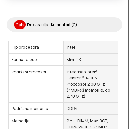
Opis
Deklaracija
Komentari (0)
Tip procesora
Intel
Format ploče
Mini ITX
Podržani procesori
Integrisan Intel®
Celeron® J4005
Processor 2.00 GHz
(4MB keš memorije, do
2.70 GHz)
Podržana memorija
DDR4
Memorija
2 x U-DIMM, Max. 8GB,
DDR4 24002133 MHz