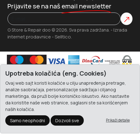
Prijavite se na naš
email newsletter
Izrada
G Store & Repair doo © 2026. Sva prava zadržana. -
internet prodavnice
Selltico.
-
Upotreba kolačića (eng. Cookies)
Ovaj web sajt koristi kolačiće u cilju unapređenja pretrage,
analize saobraćaja, personalizacije sadržaja i ciljanog
marketinga, da pruži bolje korisničko iskustvo. Ako nastavite
da koristite naše web stranice, saglasni ste sa korišćenjem
naših kolačića.
Samo neophodni
Dozvoli sve
Prikaži detalje