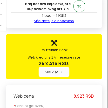
Broj bodova koje osvajate
90
kupovinom ovog artikla
1 bod = 1 RSD
Više detalja o bodovima
Raiffeisen Bank
Web kredit na 24 mesečne rate
24 x 416
RSD.
Vidi više
Web cena:
8.923
RSD.
*
Cena za gotovinu,