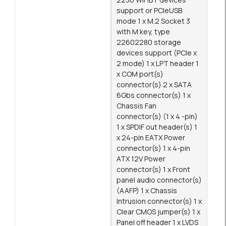
support or PCIeUSB
mode 1 x M.2 Socket 3
with M key, type
22602280 storage
devices support (PCIe x
2 mode) 1 x LPT header 1
x COM port(s)
connector(s) 2 x SATA
6Gbs connector(s) 1 x
Chassis Fan
connector(s) (1 x 4 -pin)
1 x SPDIF out header(s) 1
x 24-pin EATX Power
connector(s) 1 x 4-pin
ATX 12V Power
connector(s) 1 x Front
panel audio connector(s)
(AAFP) 1 x Chassis
Intrusion connector(s) 1 x
Clear CMOS jumper(s) 1 x
Panel off header 1 x LVDS