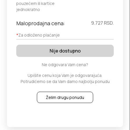
pouzećem ili kartice
jednokratno
Maloprodajna cena:
9.727
RSD.
*
Za odloženo plaćanje
Nije dostupno
Ne odgovara Vam cena?
Upišite cenu koja Vam je odgovarajuća.
Potrudićemo se da Vam damo najbolju ponudu
Želim drugu ponudu