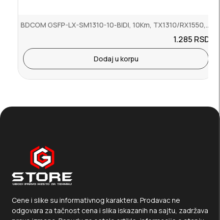
BDCOM GSFP-LX-SM1310-10-BIDI, 10Km, TX1310/RX1550, LC, DDM
1.285
RSD.
Dodaj u korpu
Cene i slike su informativnog karaktera. Prodavac ne
odgovara za tačnost cena i slika iskazanih na sajtu, zadržava