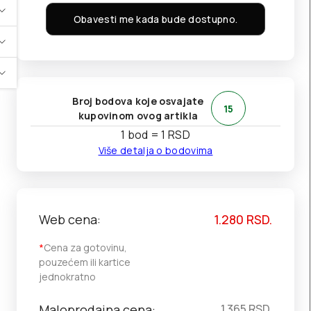
Obavesti me kada bude dostupno.
Broj bodova koje osvajate
15
kupovinom ovog artikla
1 bod = 1 RSD
Više detalja o bodovima
Web cena:
1.280
RSD.
*
Cena za gotovinu,
pouzećem ili kartice
jednokratno
Maloprodajna cena:
1.365
RSD.