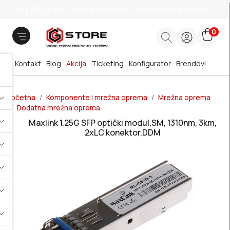
011 785 66 66
office@gstore.rs
Bul.Mihajla Pupina 10z/3
0
Kontakt
Blog
Akcija
Ticketing
Konfigurator
Brendovi
Početna
Komponente i mrežna oprema
Mrežna oprema
Dodatna mrežna oprema
Maxlink 1.25G SFP optički modul,SM, 1310nm, 3km,
2xLC konektor,DDM