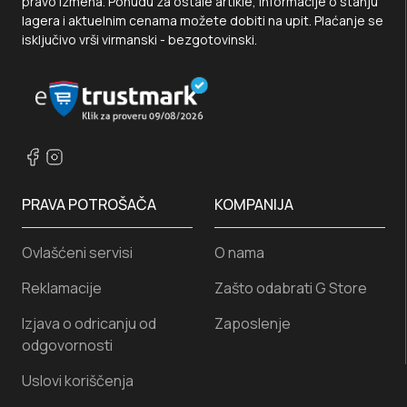
pravo izmena. Ponudu za ostale artikle, informacije o stanju
lagera i aktuelnim cenama možete dobiti na upit. Plaćanje se
isključivo vrši virmanski - bezgotovinski.
PRAVA POTROŠAČA
KOMPANIJA
Ovlašćeni servisi
O nama
Reklamacije
Zašto odabrati G Store
Izjava o odricanju od
Zaposlenje
odgovornosti
Uslovi koriščenja