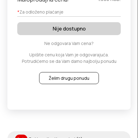
*
Za odloženo plaćanje
Nije dostupno
Ne odgovara Vam cena?
Upišite cenu koja Vam je odgovarajuća.
Potrudićemo se da Vam damo najbolju ponudu
Želim drugu ponudu