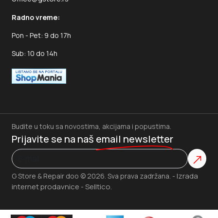
Radno vreme:
Pon - Pet: 9 do 17h
Sub: 10 do 14h
Budite u toku sa novostima, akcijama i popustima.
Prijavite se na naš
email newsletter
Izrada
G Store & Repair doo © 2026. Sva prava zadržana. -
internet prodavnice
Selltico.
-