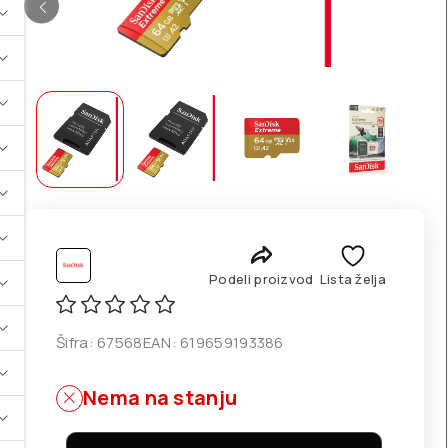
Podeli proizvod
Lista želja
Šifra:
67568
EAN:
619659193386
Nema na stanju