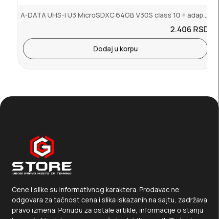
A-DATA UHS-I U3 MicroSDXC 64GB V30S class 10 + adapter AUSDX64GUI3V...
2.406
RSD.
Dodaj u korpu
Cene i slike su informativnog karaktera. Prodavac ne
odgovara za tačnost cena i slika iskazanih na sajtu, zadržava
pravo izmena. Ponudu za ostale artikle, informacije o stanju