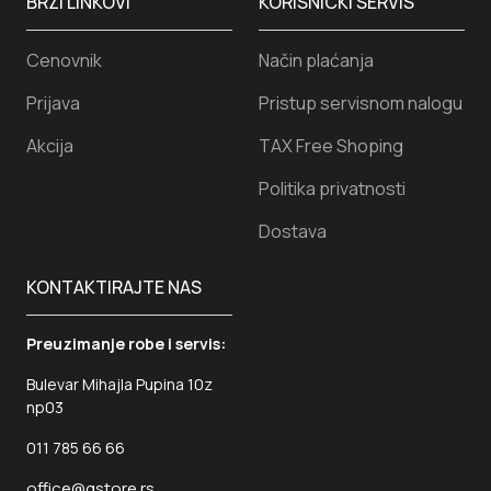
BRZI LINKOVI
KORISNICKI SERVIS
Cenovnik
Način plaćanja
Prijava
Pristup servisnom nalogu
Akcija
TAX Free Shoping
Politika privatnosti
Dostava
KONTAKTIRAJTE NAS
Preuzimanje robe i servis:
Bulevar Mihajla Pupina 10z
np03
011 785 66 66
office@gstore.rs