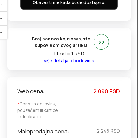
Obavesti me kada bude dostupno.
Broj bodova koje osvajate
30
kupovinom ovog artikla
1 bod = 1 RSD
Više detalja o bodovima
Web cena:
2.090
RSD.
*
Cena za gotovinu,
pouzećem ili kartice
jednokratno
Maloprodajna cena:
2.245
RSD.