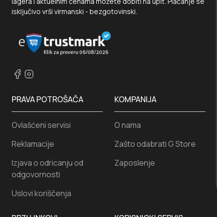
lagera i aktuelnim cenama možete dobiti na upit. Plaćanje se
isključivo vrši virmanski - bezgotovinski.
PRAVA POTROŠAČA
KOMPANIJA
Ovlašćeni servisi
O nama
Reklamacije
Zašto odabrati G Store
Izjava o odricanju od
Zaposlenje
odgovornosti
Uslovi koriščenja