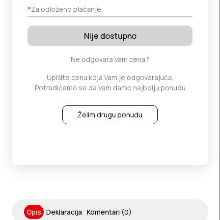
*
Za odloženo plaćanje
Nije dostupno
Ne odgovara Vam cena?
Upišite cenu koja Vam je odgovarajuća.
Potrudićemo se da Vam damo najbolju ponudu
Želim drugu ponudu
Opis
Deklaracija
Komentari (0)