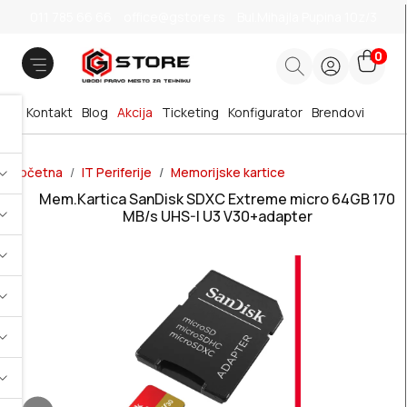
011 785 66 66
office@gstore.rs
Bul.Mihajla Pupina 10z/3
0
Kontakt
Blog
Akcija
Ticketing
Konfigurator
Brendovi
Početna
IT Periferije
Memorijske kartice
Mem.Kartica SanDisk SDXC Extreme micro 64GB 170
MB/s UHS-I U3 V30+adapter