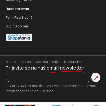
Radno vreme:
Pon - Pet: 9 do 17h
Sub: 10 do 14h
Budite u toku sa novostima, akcijama i popustima.
Prijavite se na naš
email newsletter
Izrada
G Store & Repair doo © 2026. Sva prava zadržana. -
internet prodavnice
Selltico.
-