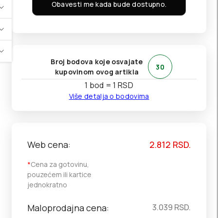
Obavesti me kada bude dostupno.
Broj bodova koje osvajate
30
kupovinom ovog artikla
1 bod = 1 RSD
Više detalja o bodovima
Web cena:
2.812
RSD.
*
Cena za gotovinu,
pouzećem ili kartice
jednokratno
Maloprodajna cena:
3.039
RSD.