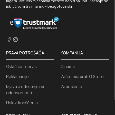
lagera i aktuelnim cenama možete dobiti na upit. Plaćanje se
isključivo vrši virmanski - bezgotovinski.
PRAVA POTROŠAČA
KOMPANIJA
Ovlašćeni servisi
O nama
Reklamacije
Zašto odabrati G Store
Izjava o odricanju od
Zaposlenje
odgovornosti
Uslovi koriščenja