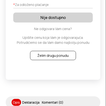
*
Za odloženo plaćanje
Nije dostupno
Ne odgovara Vam cena?
Upišite cenu koja Vam je odgovarajuća.
Potrudićemo se da Vam damo najbolju ponudu
Želim drugu ponudu
Opis
Deklaracija
Komentari (0)