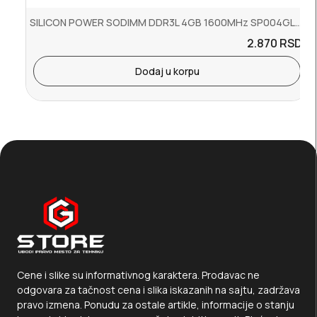
SILICON POWER SODIMM DDR3L 4GB 1600MHz SP004GLSTU160N02
2.870
RSD.
Dodaj u korpu
Cene i slike su informativnog karaktera. Prodavac ne
odgovara za tačnost cena i slika iskazanih na sajtu, zadržava
pravo izmena. Ponudu za ostale artikle, informacije o stanju