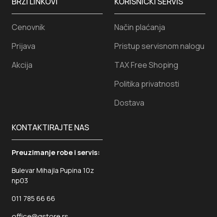
BRZI LINKOVI
KORISNICKI SERVIS
Cenovnik
Način plaćanja
Prijava
Pristup servisnom nalogu
Akcija
TAX Free Shoping
Politika privatnosti
Dostava
KONTAKTIRAJTE NAS
Preuzimanje robe i servis:
Bulevar Mihajla Pupina 10z
np03
011 785 66 66
office@gstore.rs