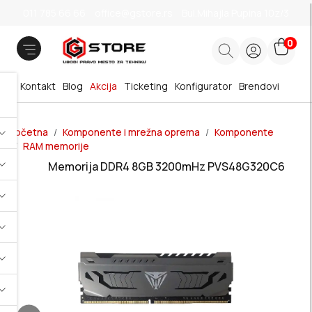
011 785 66 66
office@gstore.rs
Bul.Mihajla Pupina 10z/3
0
Kontakt
Blog
Akcija
Ticketing
Konfigurator
Brendovi
Početna
Komponente i mrežna oprema
Komponente
RAM memorije
Memorija DDR4 8GB 3200mHz PVS48G320C6