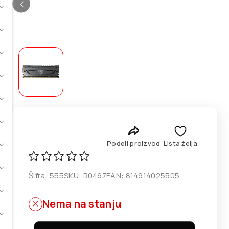
Podeli proizvod
Lista želja
Šifra:
555
SKU:
R0467
EAN:
814914025505
Nema na stanju