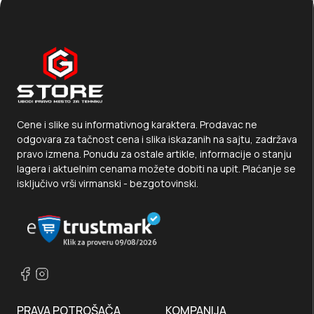
Cene i slike su informativnog karaktera. Prodavac ne
odgovara za tačnost cena i slika iskazanih na sajtu, zadržava
pravo izmena. Ponudu za ostale artikle, informacije o stanju
lagera i aktuelnim cenama možete dobiti na upit. Plaćanje se
isključivo vrši virmanski - bezgotovinski.
PRAVA POTROŠAČA
KOMPANIJA