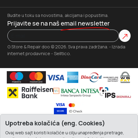
Budite u toku sa novostima, akcijama i popustima.
Prijavite se na naš
email newsletter
Izrada
G Store & Repair doo © 2026. Sva prava zadržana. -
internet prodavnice
Selltico.
-
Upotreba kolačića (eng. Cookies)
Ovaj web sajt koristi kolačiće u cilju unapređenja pretrage,