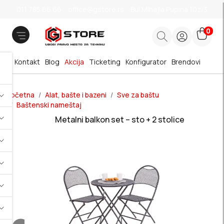
011 785 66 66
office@gstore.rs
Bul.Mihajla Pupina 10z/3
0
Kontakt
Blog
Akcija
Ticketing
Konfigurator
Brendovi
Početna
Alat, bašte i bazeni
Sve za baštu
Baštenski nameštaj
Metalni balkon set – sto + 2 stolice