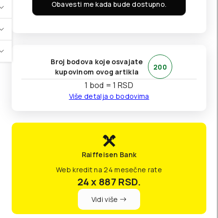
Obavesti me kada bude dostupno.
Broj bodova koje osvajate
200
kupovinom ovog artikla
1 bod = 1 RSD
Više detalja o bodovima
Raiffeisen Bank
Web kredit na 24 mesečne rate
24 x 887
RSD.
Vidi više