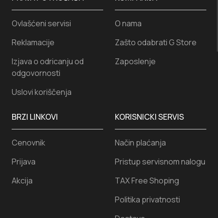
Ovlašćeni servisi
O nama
Reklamacije
Zašto odabrati G Store
Izjava o odricanju od
Zaposlenje
odgovornosti
Uslovi koriščenja
BRZI LINKOVI
KORISNICKI SERVIS
Cenovnik
Način plaćanja
Prijava
Pristup servisnom nalogu
Akcija
TAX Free Shoping
Politika privatnosti