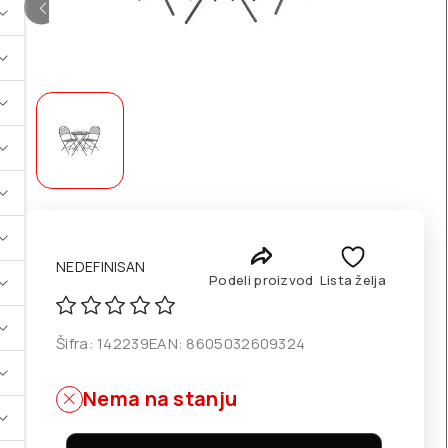
NEDEFINISAN
Podeli proizvod
Lista želja
Šifra:
142239
EAN:
8605032609324
Nema na stanju