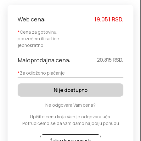
Web cena:
19.051
RSD.
*
Cena za gotovinu,
pouzećem ili kartice
jednokratno
Maloprodajna cena:
20.815
RSD.
*
Za odloženo plaćanje
Nije dostupno
Ne odgovara Vam cena?
Upišite cenu koja Vam je odgovarajuća.
Potrudićemo se da Vam damo najbolju ponudu
Želim drugu ponudu