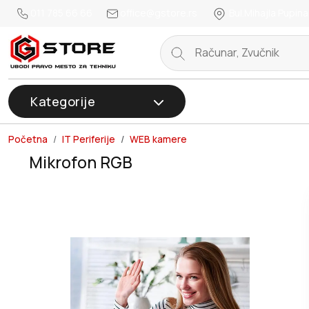
011 785 66 66
office@gstore.rs
Bul.Mihajla Pupina
Kategorije
Početna
IT Periferije
WEB kamere
Mikrofon RGB