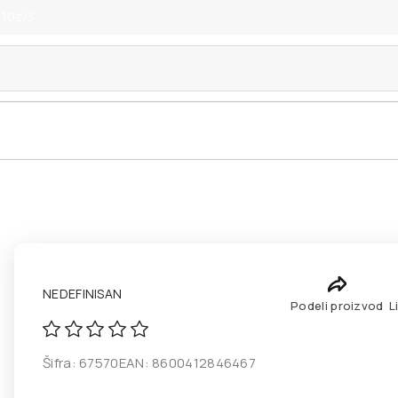
 10z/3
NEDEFINISAN
Podeli proizvod
L
Šifra:
67570
EAN:
8600412846467