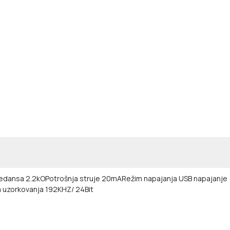
pedansa 2.2kO
Potrošnja struje 20mA
Režim napajanja USB napajanje
a uzorkovanja 192KHZ/ 24Bit