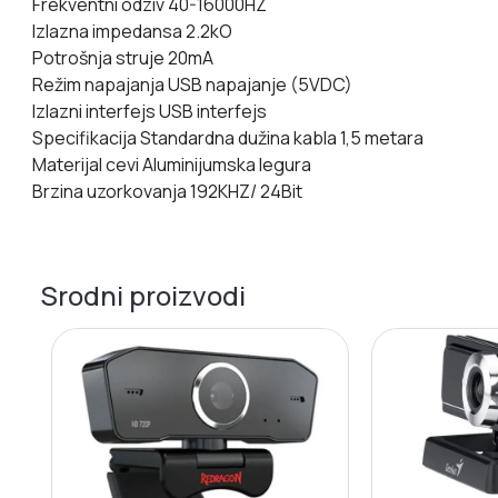
Frekventni odziv 40-16000HZ
Izlazna impedansa 2.2kO
Potrošnja struje 20mA
Režim napajanja USB napajanje (5VDC)
Izlazni interfejs USB interfejs
Specifikacija Standardna dužina kabla 1,5 metara
Materijal cevi Aluminijumska legura
Brzina uzorkovanja 192KHZ/ 24Bit
Srodni proizvodi