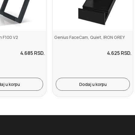
 F100 V2
Genius FaceCam, Quiet, IRON GREY
4.685
RSD.
4.625
RSD.
aj u korpu
Dodaj u korpu