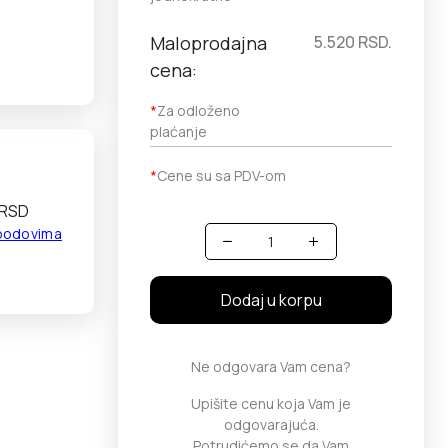
Maloprodajna
5.520
RSD.
cena:
*
Za odloženo
plaćanje
*
Cene su sa PDV-om
 RSD
 bodovima
Količina
Dodaj u korpu
Ne odgovara Vam cena?
Upišite cenu koja Vam je
odgovarajuća.
Potrudićemo se da Vam