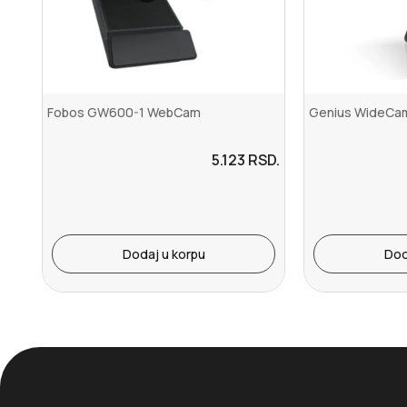
Fobos GW600-1 WebCam
Genius WideCam
5.123
RSD.
Dodaj u korpu
Dod