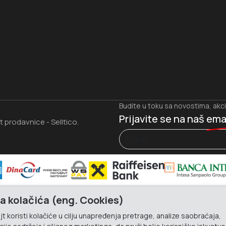
Budite u toku sa novostima, akc
Prijavite se na naš
ema
et prodavnice
Selltico.
-
a kolačića (eng. Cookies)
t koristi kolačiće u cilju unapređenja pretrage, analize saobraćaja,