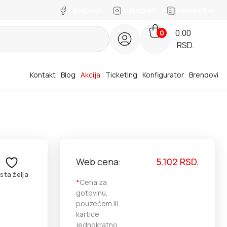
Facebook
Instagram
Newsletter
0.00
0
RSD.
Kontakt
Blog
Akcija
Ticketing
Konfigurator
Brendovi
Web cena:
5.102
RSD.
ista želja
*
Cena za
gotovinu,
pouzećem ili
kartice
jednokratno