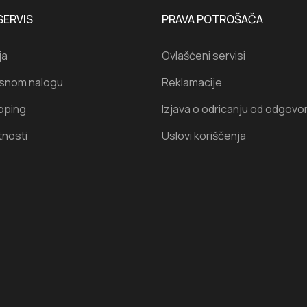
SERVIS
PRAVA POTROŠAČA
ja
Ovlašćeni servisi
isnom nalogu
Reklamacije
oping
Izjava o odricanju od odgovo
tnosti
Uslovi koriščenja
I