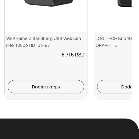
WEB kamera Sandberg USB Webcam
LOGITECH Brio 100 F
Flex 1080p HD 133-97
GRAPHITE
5.716
RSD.
Dodaj u korpu
Dodaj u 