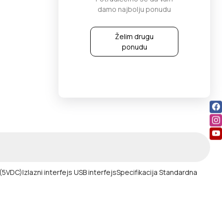
damo najbolju ponudu
Želim drugu
ponudu
 (5VDC)
Izlazni interfejs USB interfejs
Specifikacija Standardna