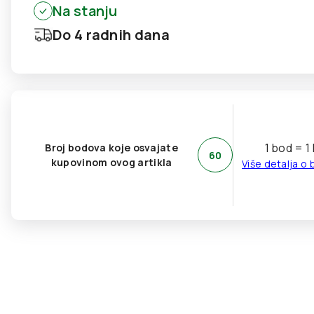
Na stanju
Do 4 radnih dana
1 bod = 1
Broj bodova koje osvajate
60
kupovinom ovog artikla
Više detalja o