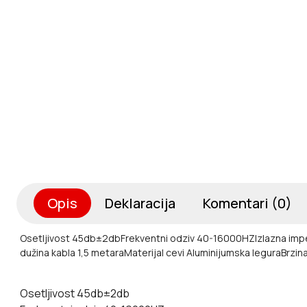
Opis
Deklaracija
Komentari (0)
Osetljivost 45db±2db
Frekventni odziv 40-16000HZ
Izlazna im
dužina kabla 1,5 metara
Materijal cevi Aluminijumska legura
Brzin
Osetljivost 45db±2db