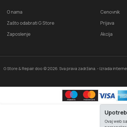
O nama
Cenovnik
Zašto odabrati G Store
Prijava
Zaposlenje
Akcija
Izrada intern
G Store & Repair doo © 2026. Sva prava zadržana. -
Upotreb
Ovaj web saj