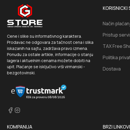
KORISNICKI 
Način plaćan
Pristup serv
Cene i slike su informativnog karaktera.
Prodavac ne odgovara za tačnost cena i slika
TAX Free Sh
iskazanih na sajtu, zadržava pravo izmena.
Ponudu za ostale artikle, informacije o stanju
Politika priva
lagera i aktuelnim cenama možete dobiti na
upit. Plaćanje se isključivo vrši virmanski -
Dostava
bezgotovinski.
KOMPANIJA
BRZI LINKOV