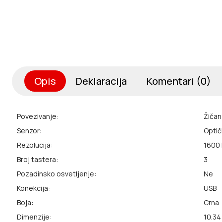
Opis
Deklaracija
Komentari (0)
Povezivanje:
Žiča
Senzor:
Optič
Rezolucija:
1600 
Broj tastera:
3
Pozadinsko osvetljenje:
Ne
Konekcija:
USB
Boja:
Crna
Dimenzije:
10.34 