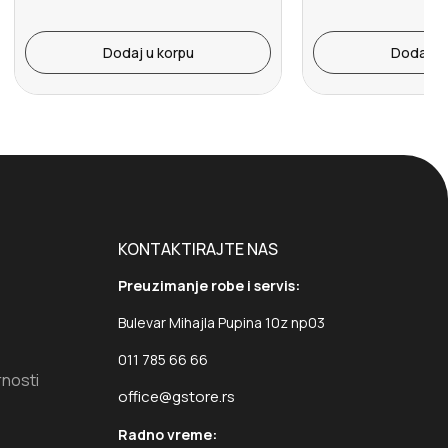
Dodaj u korpu
Dodaj u 
KONTAKTIRAJTE NAS
Preuzimanje robe i servis:
Bulevar Mihajla Pupina 10z np03
011 785 66 66
rnosti
office@gstore.rs
Radno vreme: