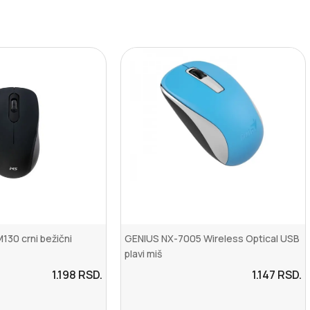
30 crni bežični
GENIUS NX-7005 Wireless Optical USB
plavi miš
1.198
RSD.
1.147
RSD.