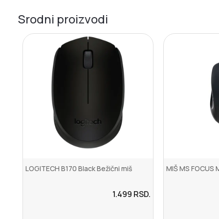
Srodni proizvodi
LOGITECH B170 Black Bežični miš
MIŠ MS FOCUS M1
1.499
RSD.