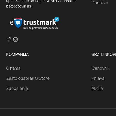
upit. Plaćanje se isključivo vrši virmanski -
Dostava
bezgotovinski.
KOMPANIJA
BRZI LINKOV
O nama
Cenovnik
Zašto odabrati G Store
Prijava
Zaposlenje
Akcija