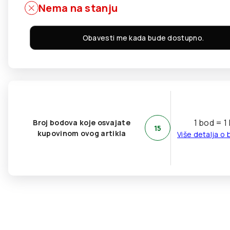
Nema na stanju
Obavesti me kada bude dostupno.
1 bod = 1
Broj bodova koje osvajate
15
kupovinom ovog artikla
Više detalja o