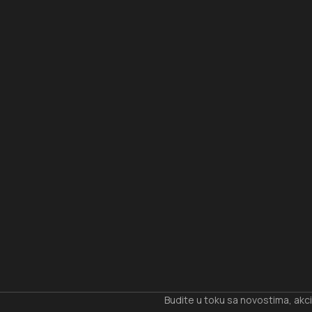
I
Budite u toku sa novostima, akc