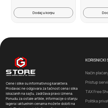
Dodaj u korpu
Dod
KORISNICKI 
Način plaćan
Pristup serv
Cene i slike su informativnog karaktera.
Prodavac ne odgovara za tačnost cena i slika
TAX Free Sh
iskazanih na sajtu, zadržava pravo izmena.
Ponudu za ostale artikle, informacije o stanju
Politika priva
lagera i aktuelnim cenama možete dobiti na