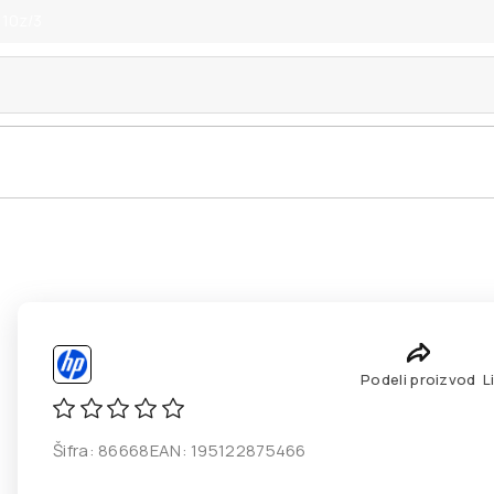
 10z/3
Podeli proizvod
L
Šifra:
86668
EAN:
195122875466