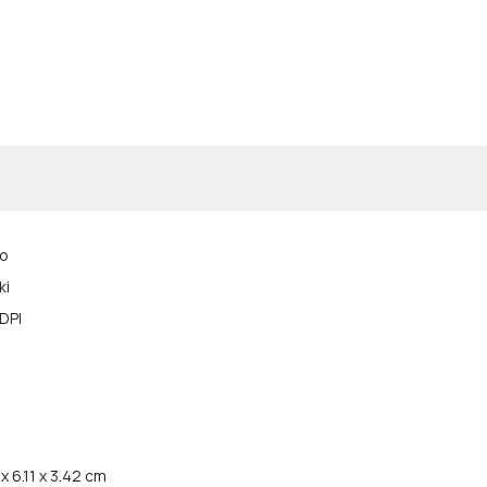
no
ki
DPI
x 6.11 x 3.42 cm