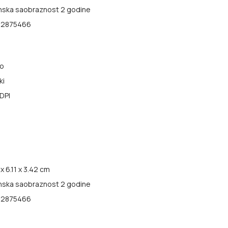
nska saobraznost 2 godine
22875466
no
ki
DPI
x 6.11 x 3.42 cm
nska saobraznost 2 godine
22875466