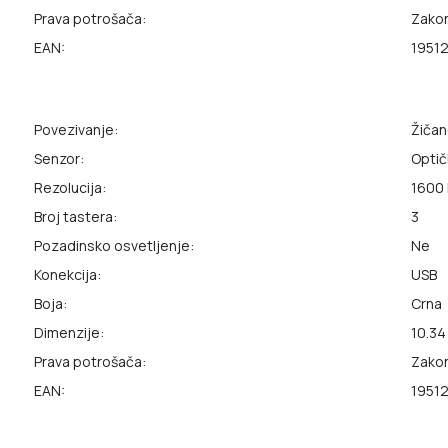
Prava potrošača:
Zako
EAN:
1951
Povezivanje:
Žiča
Senzor:
Optič
Rezolucija:
1600 
Broj tastera:
3
Pozadinsko osvetljenje:
Ne
Konekcija:
USB
Boja:
Crna
Dimenzije:
10.34 
Prava potrošača:
Zako
EAN:
1951