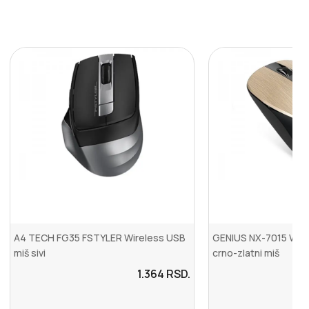
A4 TECH FG35 FSTYLER Wireless USB
GENIUS NX-7015 Wire
miš sivi
crno-zlatni miš
1.364
RSD.