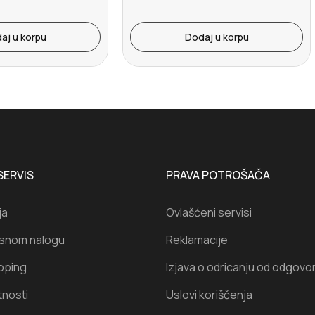
aj u korpu
Dodaj u korpu
SERVIS
PRAVA POTROŠAČA
ja
Ovlašćeni servisi
isnom nalogu
Reklamacije
oping
Izjava o odricanju od odgovo
tnosti
Uslovi koriščenja