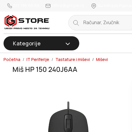
011 785 66 66
office@gstore.rs
Bul.Mihajla Pupina
Kategorije
Početna
IT Periferije
Tastature i miševi
Miševi
Miš HP 150 240J6AA