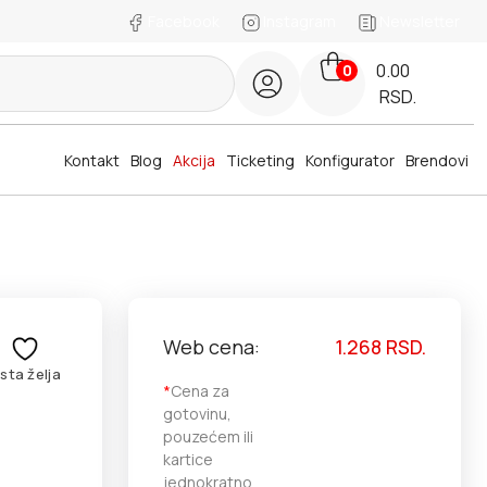
Facebook
Instagram
Newsletter
0.00
0
RSD.
Kontakt
Blog
Akcija
Ticketing
Konfigurator
Brendovi
Web cena:
1.268
RSD.
ista želja
*
Cena za
gotovinu,
pouzećem ili
kartice
jednokratno