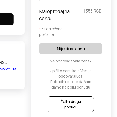
Maloprodajna
1.353
RSD.
cena:
*
Za odloženo
plaćanje
Nije dostupno
Ne odgovara Vam cena?
 RSD
 bodovima
Upišite cenu koja Vam je
odgovarajuća.
Potrudićemo se da Vam
damo najbolju ponudu
Želim drugu
ponudu