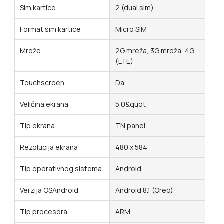
Sim kartice
2 (dual sim)
Format sim kartice
Micro SIM
Mreže
2G mreža, 3G mreža, 4G
(LTE)
Touchscreen
Da
Veličina ekrana
5.0&quot;
Tip ekrana
TN panel
Rezolucija ekrana
480 x 584
Tip operativnog sistema
Android
Verzija OSAndroid
Android 8.1 (Oreo)
Tip procesora
ARM