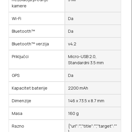
kamere
Wi-Fi
Da
Bluetooth™
Da
Bluetooth™ verzija
v4.2
Priključci
Micro-USB 2.0,
Standardni 3.5 mm
GPS
Da
Kapacitet baterije
2200 mAh
Dimenzije
146 x 73.5 x 8.7 mm
Masa
160 g
Razno
{"url":"","title":"","target":""