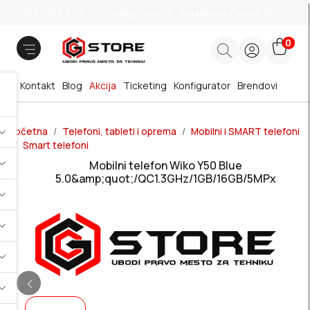
011 785 66 66
office@gstore.rs
Bul.Mihajla Pupina 10z/3
0
Kontakt
Blog
Akcija
Ticketing
Konfigurator
Brendovi
Početna
Telefoni, tableti i oprema
Mobilni i SMART telefoni
Smart telefoni
Mobilni telefon Wiko Y50 Blue
5.0&amp;quot;/QC1.3GHz/1GB/16GB/5MPx