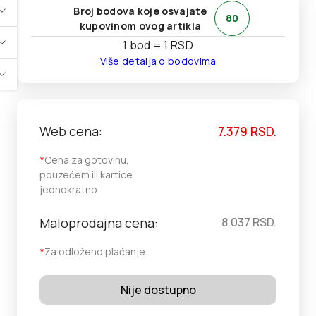
Broj bodova koje osvajate
80
kupovinom ovog artikla
1 bod = 1 RSD
Više detalja o bodovima
Web cena:
7.379
RSD.
*
Cena za gotovinu,
pouzećem ili kartice
jednokratno
Maloprodajna cena:
8.037
RSD.
*
Za odloženo plaćanje
Nije dostupno