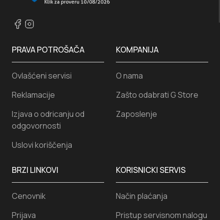
PRAVA POTROŠAČA
KOMPANIJA
Ovlašćeni servisi
O nama
Reklamacije
Zašto odabrati G Store
Izjava o odricanju od
Zaposlenje
odgovornosti
Uslovi koriščenja
BRZI LINKOVI
KORISNICKI SERVIS
Cenovnik
Način plaćanja
Prijava
Pristup servisnom nalogu