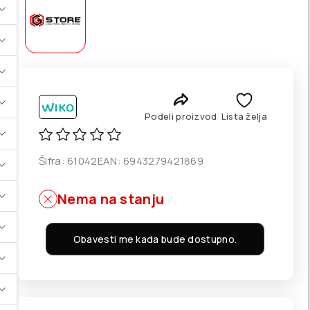
Podeli proizvod
Lista želja
Šifra:
61042
EAN:
6943279421869
Nema na stanju
Obavesti me kada bude dostupno.