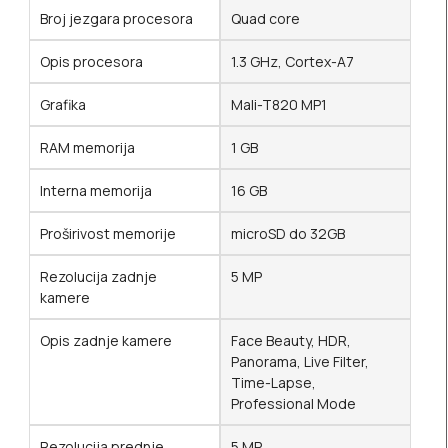
Broj jezgara procesora
Quad core
Opis procesora
1.3 GHz, Cortex-A7
Grafika
Mali-T820 MP1
RAM memorija
1 GB
Interna memorija
16 GB
Proširivost memorije
microSD do 32GB
Rezolucija zadnje
5 MP
kamere
Opis zadnje kamere
Face Beauty, HDR,
Panorama, Live Filter,
Time-Lapse,
Professional Mode
Rezolucija prednje
5 MP