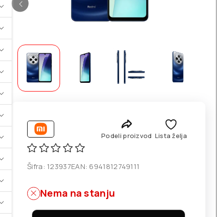
Podeli proizvod
Lista želja
Šifra:
123937
EAN:
6941812749111
Nema na stanju