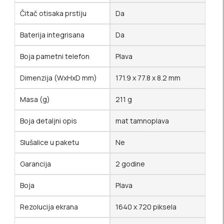
Čitač otisaka prstiju
Da
Baterija integrisana
Da
Boja pametni telefon
Plava
Dimenzija (WxHxD mm)
171.9 x 77.8 x 8.2 mm
Masa (g)
211 g
Boja detaljni opis
mat tamnoplava
Slušalice u paketu
Ne
Garancija
2 godine
Boja
Plava
Rezolucija ekrana
1640 x 720 piksela