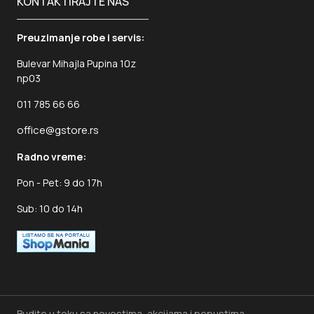
KONTAKTIRAJTE NAS
Preuzimanje robe i servis:
Bulevar Mihajla Pupina 10z
np03
011 785 66 66
office@gstore.rs
Radno vreme:
Pon - Pet: 9 do 17h
Sub: 10 do 14h
Budite u toku sa novostima, akcijama i popustima.