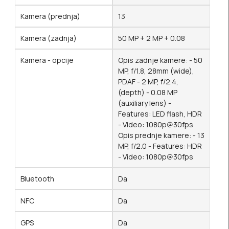
Kamera (prednja)
13
Kamera (zadnja)
50 MP + 2 MP + 0.08
Kamera - opcije
Opis zadnje kamere: - 50
MP, f/1.8, 28mm (wide),
PDAF - 2 MP, f/2.4,
(depth) - 0.08 MP
(auxiliary lens) -
Features: LED flash, HDR
- Video: 1080p@30fps
Opis prednje kamere: - 13
MP, f/2.0 - Features: HDR
- Video: 1080p@30fps
Bluetooth
Da
NFC
Da
GPS
Da