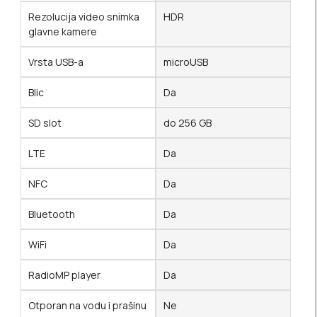
Rezolucija video snimka
HDR
glavne kamere
Vrsta USB-a
microUSB
Blic
Da
SD slot
do 256 GB
LTE
Da
NFC
Da
Bluetooth
Da
WiFi
Da
RadioMP player
Da
Otporan na vodu i prašinu
Ne