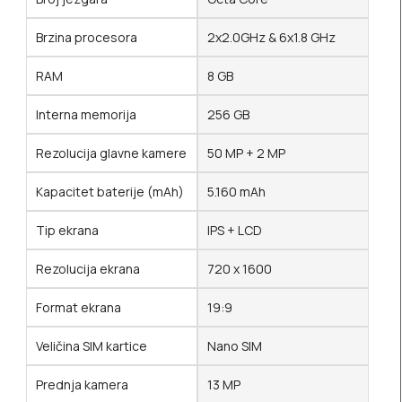
Brzina procesora
2x2.0GHz & 6x1.8 GHz
RAM
8 GB
Interna memorija
256 GB
Rezolucija glavne kamere
50 MP + 2 MP
Kapacitet baterije (mAh)
5.160 mAh
Tip ekrana
IPS + LCD
Rezolucija ekrana
720 x 1600
Format ekrana
19:9
Veličina SIM kartice
Nano SIM
Prednja kamera
13 MP