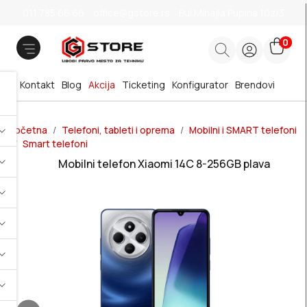
011 785 66 66
office@gstore.rs
Bul.Mihajla Pupina 10z/3
0
Kontakt
Blog
Akcija
Ticketing
Konfigurator
Brendovi
Početna
Telefoni, tableti i oprema
Mobilni i SMART telefoni
Smart telefoni
Mobilni telefon Xiaomi 14C 8-256GB plava