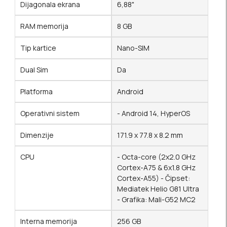
Dijagonala ekrana
6,88"
RAM memorija
8 GB
Tip kartice
Nano-SIM
Dual Sim
Da
Platforma
Android
Operativni sistem
- Android 14, HyperOS
Dimenzije
171.9 x 77.8 x 8.2 mm
CPU
- Octa-core (2x2.0 GHz
Cortex-A75 & 6x1.8 GHz
Cortex-A55) - Čipset:
Mediatek Helio G81 Ultra
- Grafika: Mali-G52 MC2
Interna memorija
256 GB