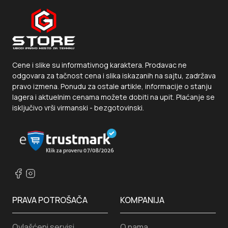
Cene i slike su informativnog karaktera. Prodavac ne
odgovara za tačnost cena i slika iskazanih na sajtu, zadržava
pravo izmena. Ponudu za ostale artikle, informacije o stanju
lagera i aktuelnim cenama možete dobiti na upit. Plaćanje se
isključivo vrši virmanski - bezgotovinski.
PRAVA POTROŠAČA
KOMPANIJA
Ovlašćeni servisi
O nama