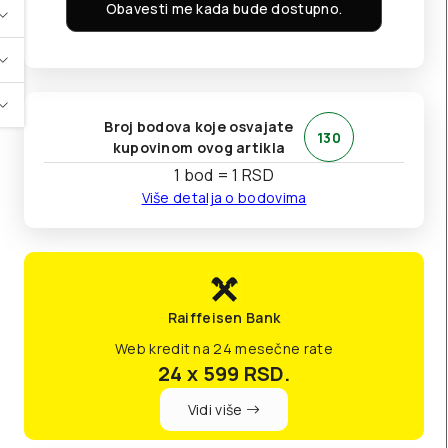
Obavesti me kada bude dostupno.
Broj bodova koje osvajate
130
kupovinom ovog artikla
1 bod = 1 RSD
Više detalja o bodovima
Raiffeisen Bank
Web kredit na 24 mesečne rate
24 x 599
RSD.
Vidi više