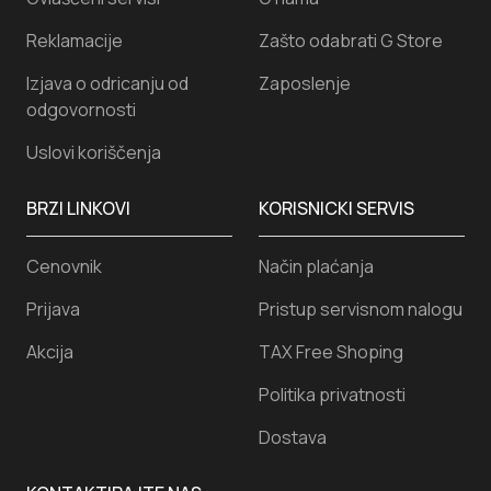
Reklamacije
Zašto odabrati G Store
Izjava o odricanju od
Zaposlenje
odgovornosti
Uslovi koriščenja
BRZI LINKOVI
KORISNICKI SERVIS
Cenovnik
Način plaćanja
Prijava
Pristup servisnom nalogu
Akcija
TAX Free Shoping
Politika privatnosti
Dostava