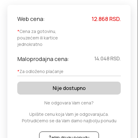
Web cena:
12.868
RSD.
*
Cena za gotovinu,
pouzećem ili kartice
jednokratno
Maloprodajna cena:
14.048
RSD.
*
Za odloženo plaćanje
Nije dostupno
Ne odgovara Vam cena?
Upišite cenu koja Vam je odgovarajuća.
Potrudićemo se da Vam damo najbolju ponudu
Želim drugu ponudu