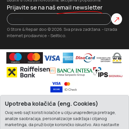
Prijavite se na naš
email newsletter
Izrada
G Store & Repair doo © 2026. Sva prava zadržana. -
internet prodavnice
Selltico.
-
Upotreba kolačića (eng. Cookies)
Ovaj web sajt koristi kolačiće u cilju unapređenja pretrage,
analize saobraćaja, personalizacije sadržaja i ciljanog
marketinga, da pruži bolje korisničko iskustvo. Ako nastavite