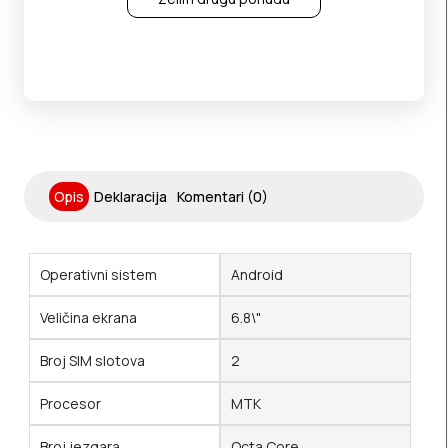
Opis
Deklaracija
Komentari (0)
Operativni sistem
Android
Veličina ekrana
6.8\"
Broj SIM slotova
2
Procesor
MTK
Broj jezgara
Octa Core