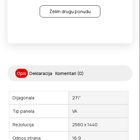
Želim drugu ponudu
Opis
Deklaracija
Komentari (0)
Dijagonala
27\"
Tip panela
VA
Rezolucija
2560 x 1440
Odnos strana
16:9