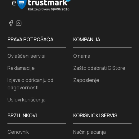
PRAVA POTROŠAČA
KOMPANIJA
Ovlašćeni servisi
O nama
Reklamacije
Zašto odabrati G Store
Izjava o odricanju od
Zaposlenje
odgovornosti
Uslovi koriščenja
BRZI LINKOVI
KORISNICKI SERVIS
Cenovnik
Način plaćanja