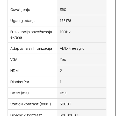
Osvetljenje
350
Ugao gledanja
178178
Frekvencija osvežavanja
100Hz
ekrana
Adaptivna sinhronizacija
AMD Freesync
VGA
Yes
HDMI
2
Display Port
1
Odziv (ms)
1ms
Statički kontrast (XXX:1)
3000:1
Dinamički kontrast
3000000:1