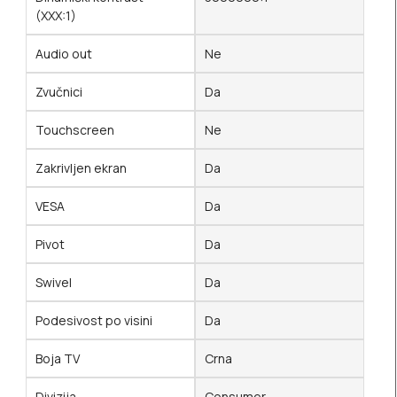
(XXX:1)
Audio out
Ne
Zvučnici
Da
Touchscreen
Ne
Zakrivljen ekran
Da
VESA
Da
Pivot
Da
Swivel
Da
Podesivost po visini
Da
Boja TV
Crna
Divizija
Consumer