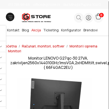
011 785 66 66
office@gstore.rs
Bul.Mihajla Pupina 10z/3
0
Kontakt
Blog
Akcija
Ticketing
Konfigurator
Brendovi
Početna
Računari, monitori, softver
Monitori i oprema
Monitori
Monitor LENOVO G27qc-30 27VA,
zakrivljen2560x1440100Hz1msVGA,2xHDMItilt,swivel,p
( 66F4GAC2EU )