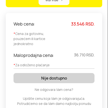
Web cena:
33.546
RSD.
*
Cena za gotovinu,
pouzećem ili kartice
jednokratno
Maloprodajna cena:
36.710
RSD.
*
Za odloženo plaćanje
Nije dostupno
Ne odgovara Vam cena?
Upišite cenu koja Vam je odgovarajuća.
Potrudićemo se da Vam damo najbolju ponudu