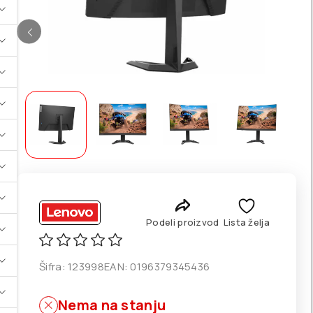
Podeli proizvod
Lista želja
Šifra:
123998
EAN:
0196379345436
Nema na stanju