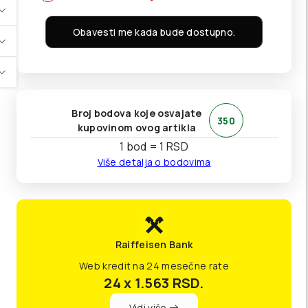
Obavesti me kada bude dostupno.
Broj bodova koje osvajate
350
kupovinom ovog artikla
1 bod = 1 RSD
Više detalja o bodovima
Raiffeisen Bank
Web kredit na 24 mesečne rate
24 x 1.563
RSD.
Vidi više