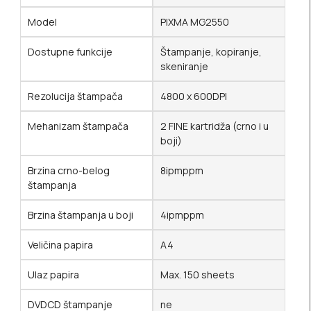
Model
PIXMA MG2550
Dostupne funkcije
Štampanje, kopiranje,
skeniranje
Rezolucija štampača
4800 x 600DPI
Mehanizam štampača
2 FINE kartridža (crno i u
boji)
Brzina crno-belog
8ipmppm
štampanja
Brzina štampanja u boji
4ipmppm
Veličina papira
A4
Ulaz papira
Max. 150 sheets
DVDCD štampanje
ne