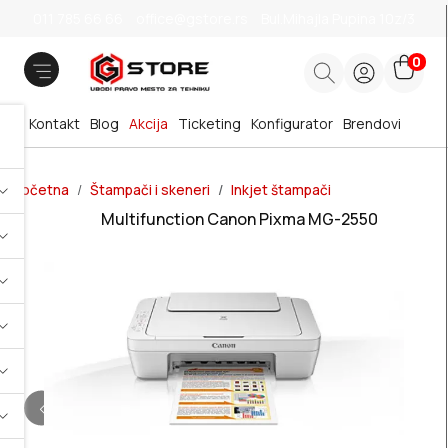
011 785 66 66
office@gstore.rs
Bul.Mihajla Pupina 10z/3
0
Kontakt
Blog
Akcija
Ticketing
Konfigurator
Brendovi
Početna
Štampači i skeneri
Inkjet štampači
Multifunction Canon Pixma MG-2550