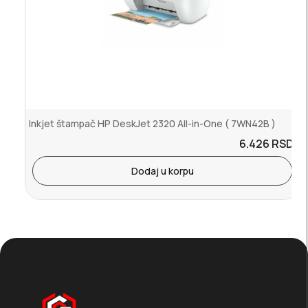
Inkjet štampač HP DeskJet 2320 All-in-One ( 7WN42B )
6.426
RSD.
Dodaj u korpu