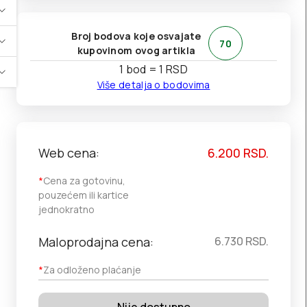
Broj bodova koje osvajate
70
kupovinom ovog artikla
1 bod = 1 RSD
Više detalja o bodovima
Web cena:
6.200
RSD.
*
Cena za gotovinu,
pouzećem ili kartice
jednokratno
Maloprodajna cena:
6.730
RSD.
*
Za odloženo plaćanje