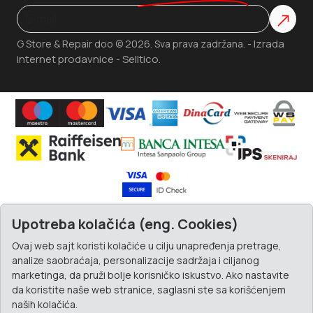
Izrada
G Store & Repair doo © 2026. Sva prava zadržana. -
internet prodavnice
Selltico.
-
Upotreba kolačića (eng. Cookies)
Ovaj web sajt koristi kolačiće u cilju unapređenja pretrage,
analize saobraćaja, personalizacije sadržaja i ciljanog
marketinga, da pruži bolje korisničko iskustvo. Ako nastavite
da koristite naše web stranice, saglasni ste sa korišćenjem
naših kolačića.