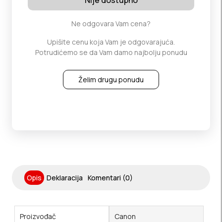
Nije dostupno
Ne odgovara Vam cena?
Upišite cenu koja Vam je odgovarajuća.
Potrudićemo se da Vam damo najbolju ponudu
Želim drugu ponudu
Opis
Deklaracija
Komentari (0)
Proizvođač
Canon