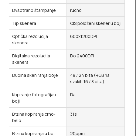
Dvsotrano štampanje
rucno
Tip skenera
CIS položeni skener u boji
Optička rezolucija
600x1200DPI
skenera
Digitalna rezolucija
Do 2400DPI
skenera
Dubina skeniranja boje
48 / 24 bita (RGB na
svakih 16 / 8 bita)
Kopiranje fotografijau
Da
boji
Brzina kopiranja crno-
31s
belo
Brzina kopiranja u boji
20ppm