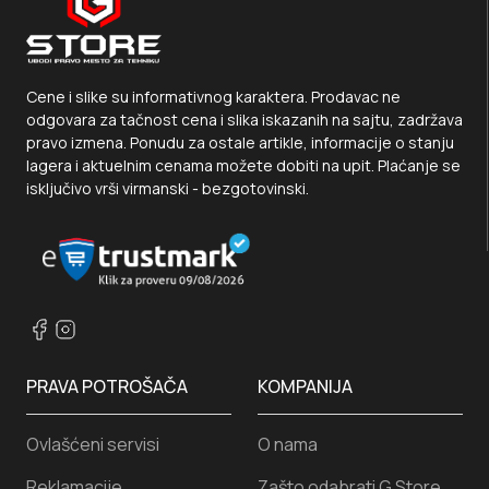
Cene i slike su informativnog karaktera. Prodavac ne
odgovara za tačnost cena i slika iskazanih na sajtu, zadržava
pravo izmena. Ponudu za ostale artikle, informacije o stanju
lagera i aktuelnim cenama možete dobiti na upit. Plaćanje se
isključivo vrši virmanski - bezgotovinski.
PRAVA POTROŠAČA
KOMPANIJA
Ovlašćeni servisi
O nama
Reklamacije
Zašto odabrati G Store