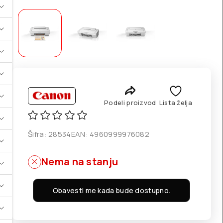
Podeli proizvod
Lista želja
Šifra:
28534
EAN:
4960999976082
Nema na stanju
Obavesti me kada bude dostupno.