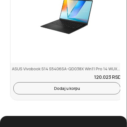
ASUS Vivobook S14 S5406SA-QD038X Win11 Pro 14 WUXGA OLED Core U7-25...
120.023
RSD.
Dodaj u korpu