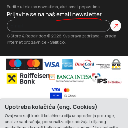
Budite u toku sa novostima, akcijama i popustima.
Prijavite se na naš
email newsletter
Izrada
G Store & Repair doo © 2026. Sva prava zadržana. -
internet prodavnice
Selltico.
-
Upotreba kolačića (eng. Cookies)
Ovaj web sajt koristi kolačiće u cilju unapređenja pretrage,
analize saobraćaja, personalizacije sadržaja i ciljanog
marketinga, da pruži bolje korisničko iskustvo. Ako nastavite