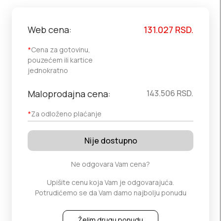
Web cena:
131.027
RSD.
*
Cena za gotovinu,
pouzećem ili kartice
jednokratno
Maloprodajna cena:
143.506
RSD.
*
Za odloženo plaćanje
Nije dostupno
Ne odgovara Vam cena?
Upišite cenu koja Vam je odgovarajuća.
Potrudićemo se da Vam damo najbolju ponudu
Želim drugu ponudu