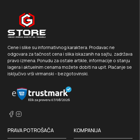
Cene i slike su informativnog karaktera. Prodavac ne
odgovara za tačnost cena i slika iskazanih na sajtu, zadržava
pravo izmena. Ponudu za ostale artikle, informacije o stanju
lagera i aktuelnim cenama možete dobiti na upit. Plaćanje se
isključivo vrši virmanski - bezgotovinski.
PRAVA POTROŠAČA
KOMPANIJA