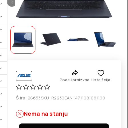
Podeli proizvod
Lista želja
Šifra:
28653
SKU:
R2230
EAN:
4711081061199
Nema na stanju