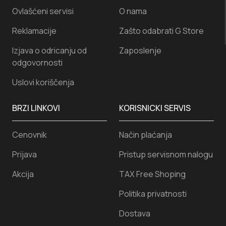
Ovlašćeni servisi
O nama
Reklamacije
Zašto odabrati G Store
Izjava o odricanju od
Zaposlenje
odgovornosti
Uslovi koriščenja
BRZI LINKOVI
KORISNICKI SERVIS
Cenovnik
Način plaćanja
Prijava
Pristup servisnom nalogu
Akcija
TAX Free Shoping
Politika privatnosti
Dostava