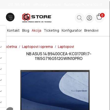
011 785 66 66
office@gstore.rs
Bul.Mihajla Pupina 10z/3
0
Kontakt
Blog
Akcija
Ticketing
Konfigurator
Brendovi
Početna
Laptopovi i oprema
Laptopovi
NB ASUS 14 B9400CEA-KC0170R I7-
1165G716G512GWIN10PRO