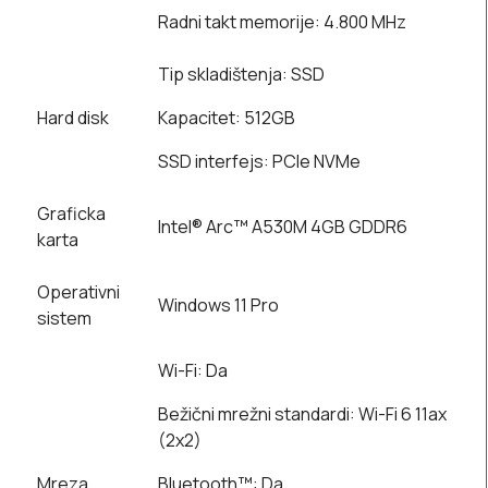
Radni takt memorije: 4.800 MHz
Tip skladištenja: SSD
Hard disk
Kapacitet: 512GB
SSD interfejs: PCIe NVMe
Graficka
Intel® Arc™ A530M 4GB GDDR6
karta
Operativni
Windows 11 Pro
sistem
Wi-Fi: Da
Bežični mrežni standardi: Wi-Fi 6 11ax
(2x2)
Mreza
Bluetooth™: Da