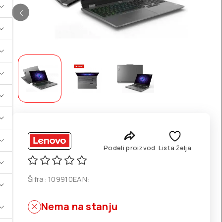
Podeli proizvod
Lista želja
Šifra:
109910
EAN:
Nema na stanju