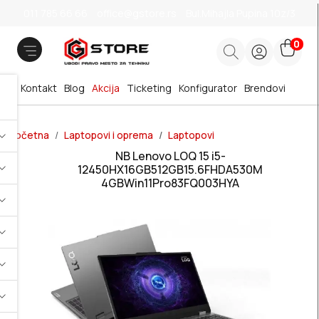
011 785 66 66
office@gstore.rs
Bul.Mihajla Pupina 10z/3
0
Kontakt
Blog
Akcija
Ticketing
Konfigurator
Brendovi
Početna
Laptopovi i oprema
Laptopovi
NB Lenovo LOQ 15 i5-
12450HX16GB512GB15.6FHDA530M
4GBWin11Pro83FQ003HYA