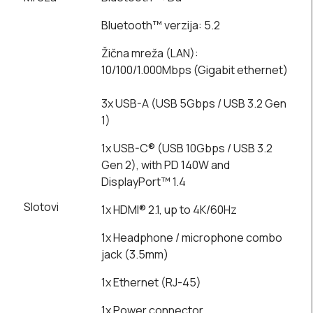
Bluetooth™ verzija: 5.2
Žična mreža (LAN):
10/100/1.000Mbps (Gigabit ethernet)
3x USB-A (USB 5Gbps / USB 3.2 Gen
1)
1x USB-C® (USB 10Gbps / USB 3.2
Gen 2), with PD 140W and
DisplayPort™ 1.4
Slotovi
1x HDMI® 2.1, up to 4K/60Hz
1x Headphone / microphone combo
jack (3.5mm)
1x Ethernet (RJ-45)
1x Power connector