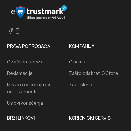
PRAVA POTROŠAČA
KOMPANIJA
Ovlašćeni servisi
O nama
Reklamacije
Zašto odabrati G Store
Izjava o odricanju od
Zaposlenje
odgovornosti
Uslovi koriščenja
BRZI LINKOVI
KORISNICKI SERVIS