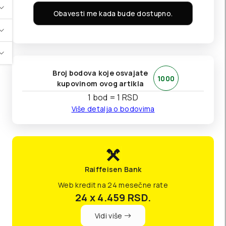
Obavesti me kada bude dostupno.
Broj bodova koje osvajate
1000
kupovinom ovog artikla
1 bod = 1 RSD
Više detalja o bodovima
Raiffeisen Bank
Web kredit na 24 mesečne rate
24 x 4.459
RSD.
Vidi više