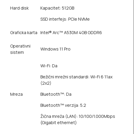
Hard disk
Kapacitet: 512GB
SSD interfejs: PCIe NVMe
Graficka karta
Intel® Arc™ A530M 4GB GDDR6
Operativni
Windows 11 Pro
sistem
Wi-Fi: Da
Bežični mrežni standardi: Wi-Fi 6 11ax
(2x2)
Mreza
Bluetooth™: Da
Bluetooth™ verzija: 5.2
Žična mreža (LAN): 10/100/1.000Mbps
(Gigabit ethernet)