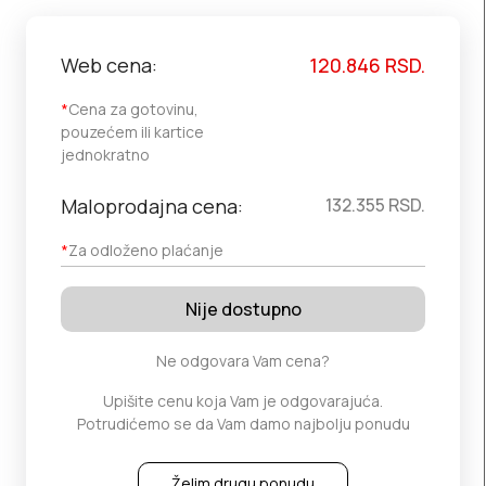
Web cena:
120.846
RSD.
*
Cena za gotovinu,
pouzećem ili kartice
jednokratno
Maloprodajna cena:
132.355
RSD.
*
Za odloženo plaćanje
Nije dostupno
Ne odgovara Vam cena?
Upišite cenu koja Vam je odgovarajuća.
Potrudićemo se da Vam damo najbolju ponudu
Želim drugu ponudu