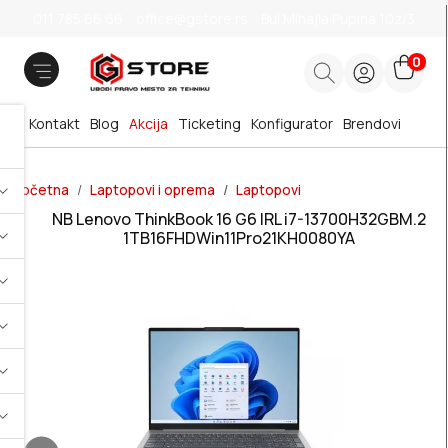
011 785 66 66
office@gstore.rs
Bul.Mihajla Pupina 10z/3
0
Kontakt
Blog
Akcija
Ticketing
Konfigurator
Brendovi
Početna
Laptopovi i oprema
Laptopovi
NB Lenovo ThinkBook 16 G6 IRL i7-13700H32GBM.2
1TB16FHDWin11Pro21KH0080YA