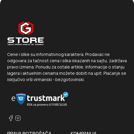
Cene i slike su informativnog karaktera. Prodavac ne
odgovara za tačnost cena i slika iskazanih na sajtu, zadržava
pravo izmena. Ponudu za ostale artikle, informacije o stanju
lagera i aktuelnim cenama možete dobiti na upit. Plaćanje se
isključivo vrši virmanski - bezgotovinski.
PRAVA POTROŠAČA
KOMPANIJA