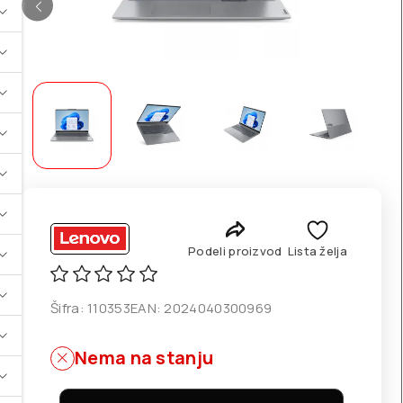
Podeli proizvod
Lista želja
Šifra:
110353
EAN:
2024040300969
Nema na stanju