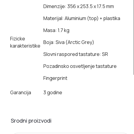
Dimenzije: 356 x 253.5 x 17.5 mm
Materijal: Aluminium (top) + plastika
Masa: 1.7 kg
Fizicke
Boja: Siva (Arctic Grey)
karakteristike
Slovni raspored tastature: SR
Pozadinsko osvetljenje tastature
Fingerprint
Garancija
3 godine
Srodni proizvodi