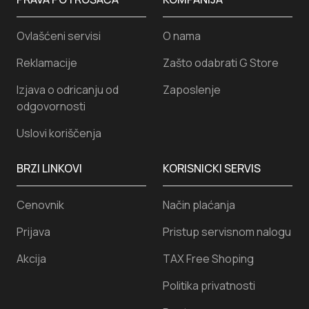
Ovlašćeni servisi
O nama
Reklamacije
Zašto odabrati G Store
Izjava o odricanju od
Zaposlenje
odgovornosti
Uslovi koriščenja
BRZI LINKOVI
KORISNICKI SERVIS
Cenovnik
Način plaćanja
Prijava
Pristup servisnom nalogu
Akcija
TAX Free Shoping
Politika privatnosti