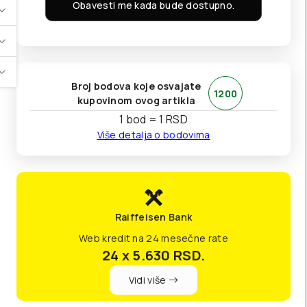
Obavesti me kada bude dostupno.
Broj bodova koje osvajate
1200
kupovinom ovog artikla
1 bod = 1 RSD
Više detalja o bodovima
Raiffeisen Bank
Web kredit na 24 mesečne rate
24 x 5.630
RSD.
Vidi više