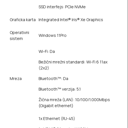
SSD interfejs: PCIe NVMe
Graficka karta
Integrated Intel® Iris® Xe Graphics
Operativni
Windows 11Pro
sistem
Wi-Fi: Da
Bežični mrežni standardi: Wi-Fi 6 11ax
(2x2)
Mreza
Bluetooth™: Da
Bluetooth™ verzija: 5.1
Žična mreža (LAN): 10/100/1.000Mbps
(Gigabit ethernet)
1x Ethernet (RJ-45)