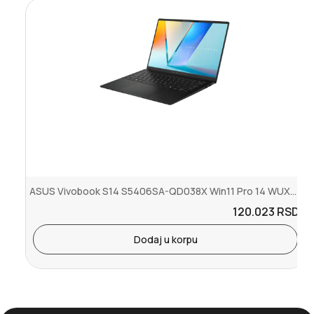
ASUS Vivobook S14 S5406SA-QD038X Win11 Pro 14 WUXGA OLED Core U7-25...
120.023
RSD.
Dodaj u korpu