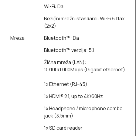
Wi-Fi: Da
Bežični mrežni standardi: Wi-Fi 6 11ax
(2x2)
Mreza
Bluetooth™: Da
Bluetooth™ verzija: 5.1
Žična mreža (LAN):
10/100/1.000Mbps (Gigabit ethernet)
1x Ethernet (RJ-45)
1x HDMI® 2.1, up to 4K/60Hz
1x Headphone / microphone combo
jack (3.5mm)
1x SD card reader