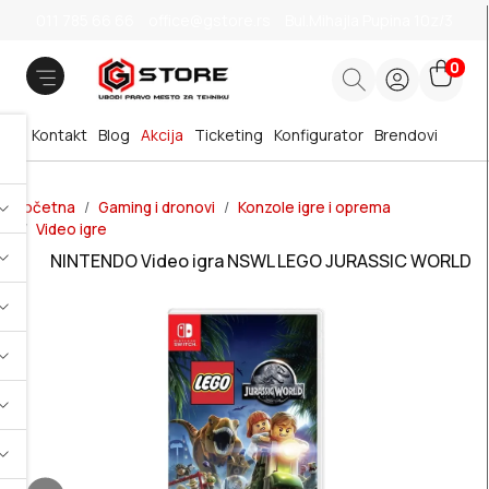
011 785 66 66
office@gstore.rs
Bul.Mihajla Pupina 10z/3
0
Kontakt
Blog
Akcija
Ticketing
Konfigurator
Brendovi
Početna
Gaming i dronovi
Konzole igre i oprema
Video igre
NINTENDO Video igra NSWL LEGO JURASSIC WORLD