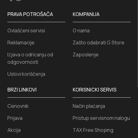
PRAVA POTROŠAČA
KOMPANIJA
Ovlašćeni servisi
O nama
Reklamacije
Zašto odabrati G Store
Izjava o odricanju od
Zaposlenje
odgovornosti
Uslovi koriščenja
BRZI LINKOVI
KORISNICKI SERVIS
Cenovnik
Način plaćanja
Prijava
Pristup servisnom nalogu
Akcija
TAX Free Shoping