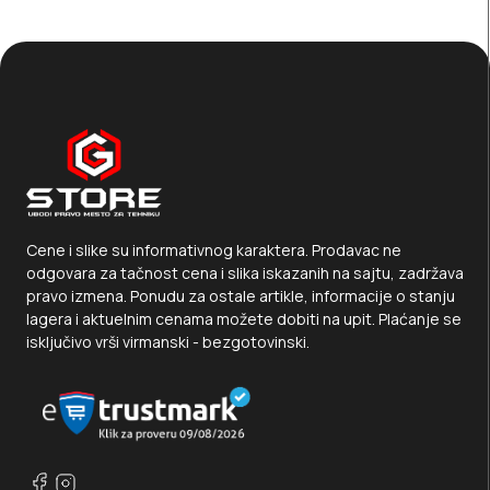
Cene i slike su informativnog karaktera. Prodavac ne
odgovara za tačnost cena i slika iskazanih na sajtu, zadržava
pravo izmena. Ponudu za ostale artikle, informacije o stanju
lagera i aktuelnim cenama možete dobiti na upit. Plaćanje se
isključivo vrši virmanski - bezgotovinski.