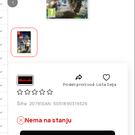
Podeli proizvod
Lista želja
Šifra:
20791
EAN:
5051890319326
Nema na stanju