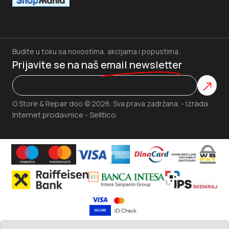
Budite u toku sa novostima, akcijama i popustima.
Prijavite se na naš
email newsletter
Izrada
G Store & Repair doo © 2026. Sva prava zadržana. -
internet prodavnice
Selltico.
-