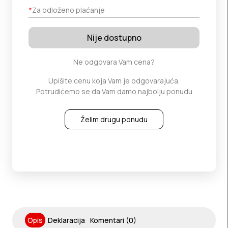
*
Za odloženo plaćanje
Nije dostupno
Ne odgovara Vam cena?
Upišite cenu koja Vam je odgovarajuća.
Potrudićemo se da Vam damo najbolju ponudu
Želim drugu ponudu
Opis
Deklaracija
Komentari (0)