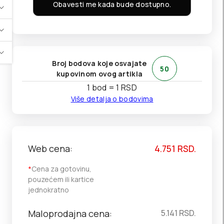
Obavesti me kada bude dostupno.
Broj bodova koje osvajate
50
kupovinom ovog artikla
1 bod = 1 RSD
Više detalja o bodovima
Web cena:
4.751
RSD.
*
Cena za gotovinu,
pouzećem ili kartice
jednokratno
Maloprodajna cena:
5.141
RSD.