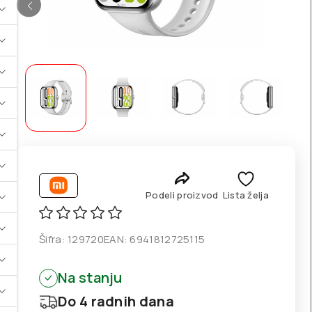
Podeli proizvod
Lista želja
Šifra:
129720
EAN:
6941812725115
Na stanju
Do 4 radnih dana