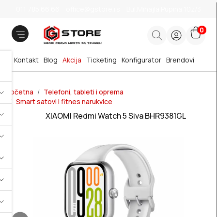
011 785 66 66
office@gstore.rs
Bul.Mihajla Pupina 10z/3
0
Kontakt
Blog
Akcija
Ticketing
Konfigurator
Brendovi
Početna
Telefoni, tableti i oprema
Smart satovi i fitnes narukvice
XIAOMI Redmi Watch 5 Siva BHR9381GL