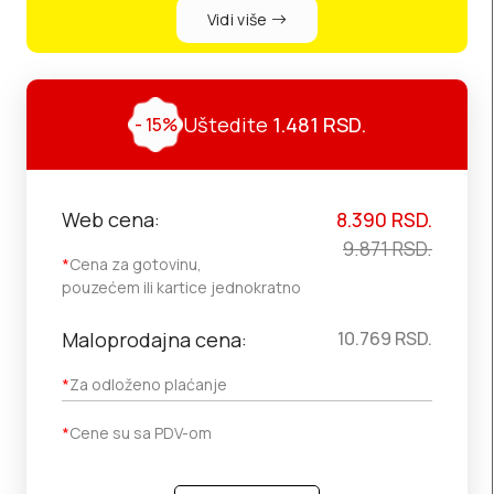
Vidi više
Uštedite
1.481
RSD.
- 15%
Web cena:
8.390
RSD.
9.871
RSD.
*
Cena za gotovinu,
pouzećem ili kartice jednokratno
Maloprodajna cena:
10.769
RSD.
*
Za odloženo plaćanje
*
Cene su sa PDV-om