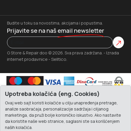
Budite u toku sa novostima, akcijama i popustima.
Prijavite se na naš
email newsletter
Izrada
G Store & Repair doo © 2026. Sva prava zadržana. -
internet prodavnice
Selltico.
-
Upotreba kolačića (eng. Cookies)
Ovaj web sajt koristi kolačiće u cilju unapređenja pretrage,
analize saobraćaja, personalizacije sadržaja i ciljanog
marketinga, da pruži bolje korisničko iskustvo. Ako nastavite
da koristite naše web stranice, saglasni ste sa korišćenjem
naših kolačića.