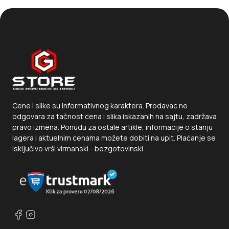
Cene i slike su informativnog karaktera. Prodavac ne
odgovara za tačnost cena i slika iskazanih na sajtu, zadržava
pravo izmena. Ponudu za ostale artikle, informacije o stanju
lagera i aktuelnim cenama možete dobiti na upit. Plaćanje se
isključivo vrši virmanski - bezgotovinski.