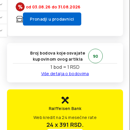
od 03.08.26
do 31.08.2026
Pronadji u prodavnici
Broj bodova koje osvajate
90
kupovinom ovog artikla
1 bod = 1 RSD
Više detalja o bodovima
Raiffeisen Bank
Web kredit na 24 mesečne rate
24 x 391
RSD.