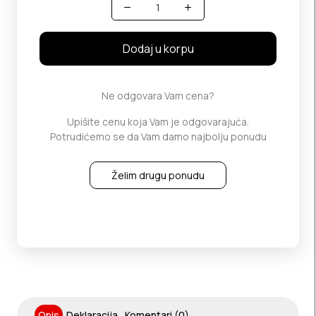
Količina
Dodaj u korpu
Ne odgovara Vam cena?
Upišite cenu koja Vam je odgovarajuća.
Potrudićemo se da Vam damo najbolju ponudu
Želim drugu ponudu
Opis
Deklaracija
Komentari (0)