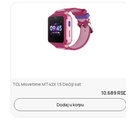
TCL Movetime MT42X 1.5 Dečiji sat
10.689
RSD.
Dodaj u korpu