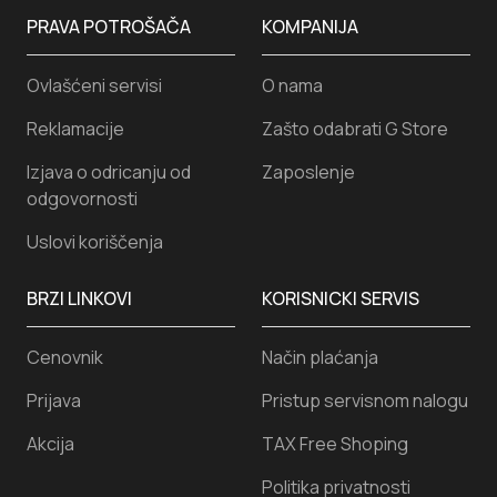
PRAVA POTROŠAČA
KOMPANIJA
Ovlašćeni servisi
O nama
Reklamacije
Zašto odabrati G Store
Izjava o odricanju od
Zaposlenje
odgovornosti
Uslovi koriščenja
BRZI LINKOVI
KORISNICKI SERVIS
Cenovnik
Način plaćanja
Prijava
Pristup servisnom nalogu
Akcija
TAX Free Shoping
Politika privatnosti