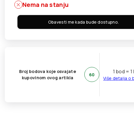
Nema na stanju
Obavesti me kada bude dostupno.
1 bod = 1
Broj bodova koje osvajate
60
kupovinom ovog artikla
Više detalja o