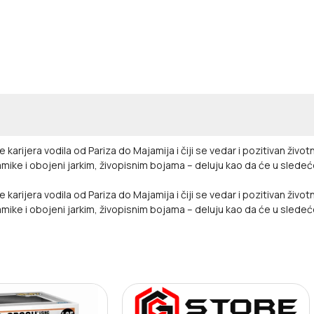
karijera vodila od Pariza do Majamija i čiji se vedar i pozitivan život
ramike i obojeni jarkim, živopisnim bojama – deluju kao da će u sledeć
karijera vodila od Pariza do Majamija i čiji se vedar i pozitivan život
ramike i obojeni jarkim, živopisnim bojama – deluju kao da će u sledeć