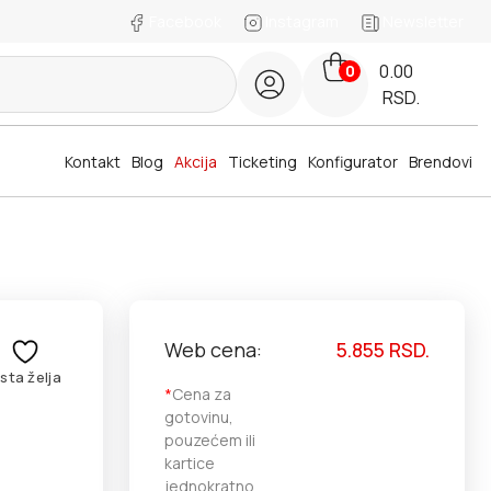
Facebook
Instagram
Newsletter
0.00
0
RSD.
Kontakt
Blog
Akcija
Ticketing
Konfigurator
Brendovi
Web cena:
5.855
RSD.
ista želja
*
Cena za
gotovinu,
pouzećem ili
kartice
jednokratno