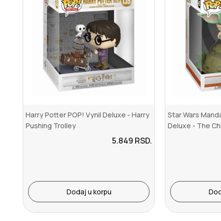
Harry Potter POP! Vynil Deluxe - Harry
Star Wars Manda
Pushing Trolley
Deluxe - The Chi
5.849
RSD.
Dodaj u korpu
Dod