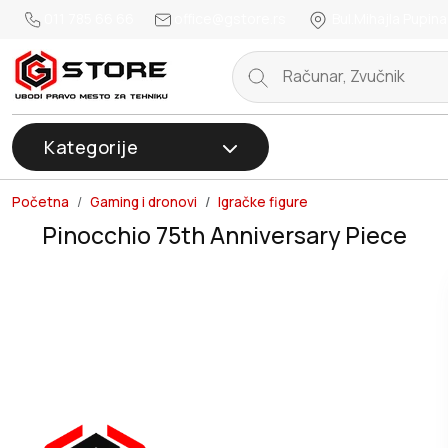
011 785 66 66
office@gstore.rs
Bul.Mihajla Pupina
Kategorije
Početna
Gaming i dronovi
Igračke figure
Pinocchio 75th Anniversary Piece