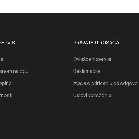
SERVIS
PRAVA POTROŠAČA
ja
Ovlašćeni servisi
isnom nalogu
Reklamacije
oping
Izjava o odricanju od odgovo
tnosti
Uslovi koriščenja