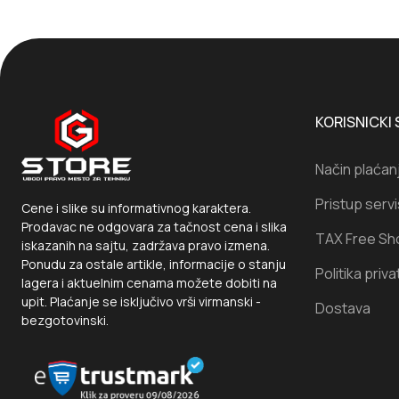
KORISNICKI 
Način plaćan
Pristup serv
Cene i slike su informativnog karaktera.
Prodavac ne odgovara za tačnost cena i slika
TAX Free Sh
iskazanih na sajtu, zadržava pravo izmena.
Ponudu za ostale artikle, informacije o stanju
Politika priva
lagera i aktuelnim cenama možete dobiti na
upit. Plaćanje se isključivo vrši virmanski -
Dostava
bezgotovinski.