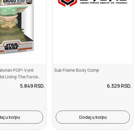
lorian POP! Vynil
Sub Frame Body Comp
ld Using The Force...
5.849
RSD.
6.329
RSD.
aj u korpu
Dodaj u korpu