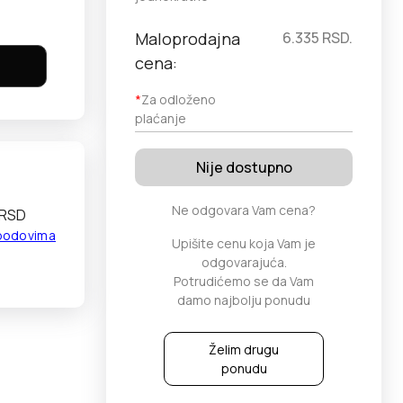
Maloprodajna
6.335
RSD.
cena:
*
Za odloženo
plaćanje
Nije dostupno
Ne odgovara Vam cena?
 RSD
 bodovima
Upišite cenu koja Vam je
odgovarajuća.
Potrudićemo se da Vam
damo najbolju ponudu
Želim drugu
ponudu