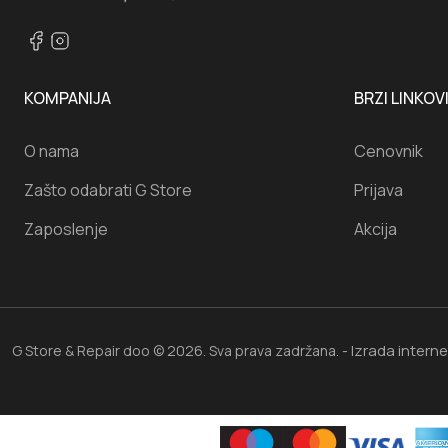
KOMPANIJA
BRZI LINKOV
O nama
Cenovnik
Zašto odabrati G Store
Prijava
Zaposlenje
Akcija
Izrada intern
G Store & Repair doo © 2026. Sva prava zadržana. -