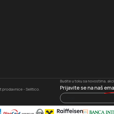
I
Budite u toku sa novostima, akc
Prijavite se na naš
ema
et prodavnice
Selltico.
-