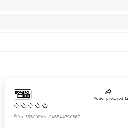
 10z/3
Podeli proizvod
L
Šifra:
33509
EAN:
045544790567