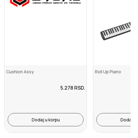
Cushion Assy
Roll Up Piano
5.278
RSD.
Dodaj u korpu
Dodaj u 