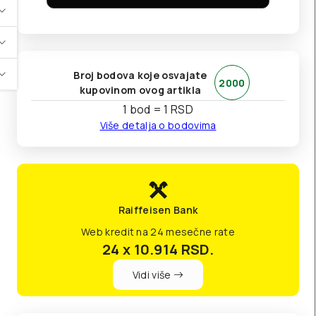
Broj bodova koje osvajate
2000
kupovinom ovog artikla
1 bod = 1 RSD
Više detalja o bodovima
Raiffeisen Bank
Web kredit na 24 mesečne rate
24 x 10.914
RSD.
Vidi više