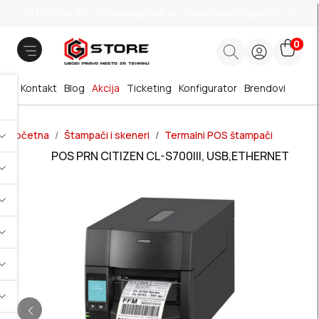
011 785 66 66
office@gstore.rs
Bul.Mihajla Pupina 10z/3
0
Kontakt
Blog
Akcija
Ticketing
Konfigurator
Brendovi
Početna
Štampači i skeneri
Termalni POS štampači
POS PRN CITIZEN CL-S700III, USB,ETHERNET