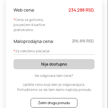
Web cena:
234.288
RSD.
*
Cena za gotovinu,
pouzećem ili kartice
jednokratno
Maloprodajna cena:
256.816
RSD.
*
Za odloženo plaćanje
Nije dostupno
Ne odgovara Vam cena?
Upišite cenu koja Vam je odgovarajuća.
Potrudićemo se da Vam damo najbolju ponudu
Želim drugu ponudu