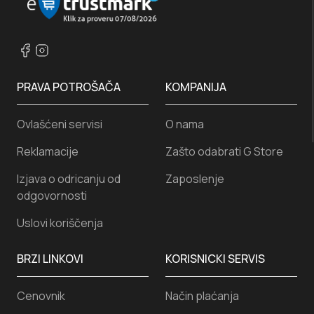
PRAVA POTROŠAČA
KOMPANIJA
Ovlašćeni servisi
O nama
Reklamacije
Zašto odabrati G Store
Izjava o odricanju od
Zaposlenje
odgovornosti
Uslovi koriščenja
BRZI LINKOVI
KORISNICKI SERVIS
Cenovnik
Način plaćanja