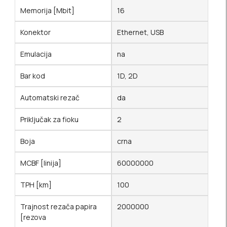
Memorija [Mbit]
16
Konektor
Ethernet, USB
Emulacija
na
Bar kod
1D, 2D
Automatski rezač
da
Priključak za fioku
2
Boja
crna
MCBF [linija]
60000000
TPH [km]
100
Trajnost rezača papira
2000000
[rezova