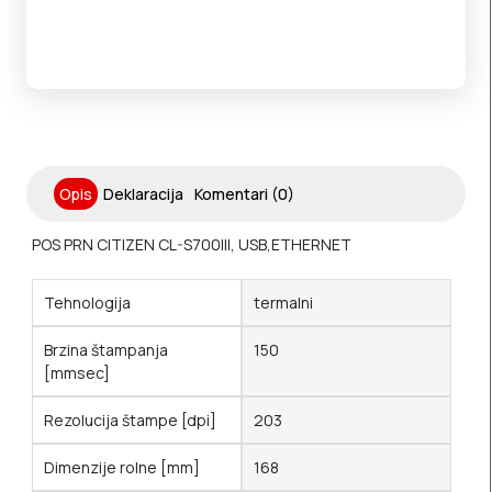
Opis
Deklaracija
Komentari (0)
POS PRN CITIZEN CL-S700III, USB,ETHERNET
Tehnologija
termalni
Brzina štampanja
150
[mmsec]
Rezolucija štampe [dpi]
203
Dimenzije rolne [mm]
168