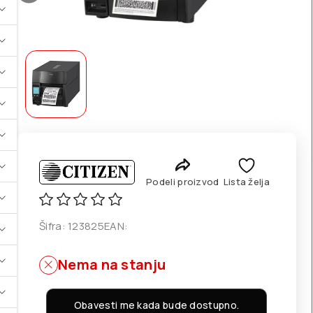
Podeli proizvod
Lista želja
Šifra:
123825
EAN:
Nema na stanju
Obavesti me kada bude dostupno.