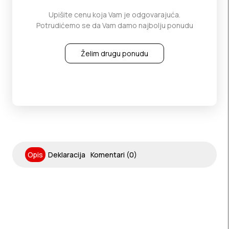
Upišite cenu koja Vam je odgovarajuća.
Potrudićemo se da Vam damo najbolju ponudu
Želim drugu ponudu
Opis
Deklaracija
Komentari (0)