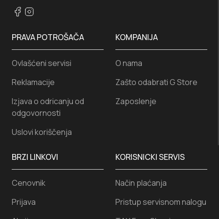
PRAVA POTROŠAČA
KOMPANIJA
Ovlašćeni servisi
O nama
Reklamacije
Zašto odabrati G Store
Izjava o odricanju od
Zaposlenje
odgovornosti
Uslovi koriščenja
BRZI LINKOVI
KORISNICKI SERVIS
Cenovnik
Način plaćanja
Prijava
Pristup servisnom nalogu