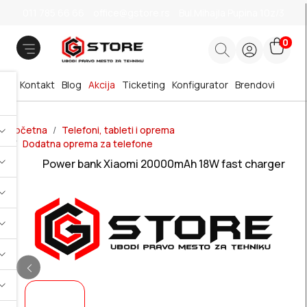
011 785 66 66
office@gstore.rs
Bul.Mihajla Pupina 10z/3
0
Kontakt
Blog
Akcija
Ticketing
Konfigurator
Brendovi
Početna
Telefoni, tableti i oprema
Dodatna oprema za telefone
Power bank Xiaomi 20000mAh 18W fast charger