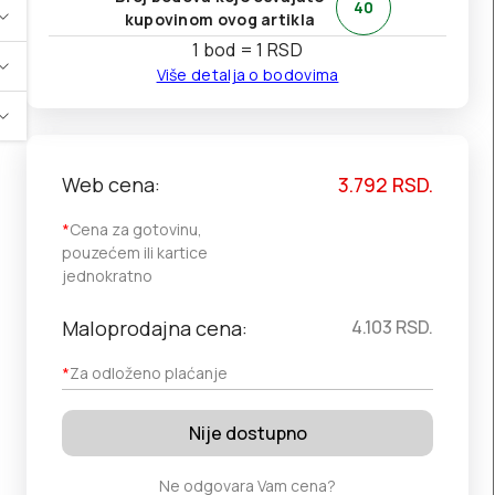
40
kupovinom ovog artikla
1 bod = 1 RSD
Više detalja o bodovima
Web cena:
3.792
RSD.
*
Cena za gotovinu,
pouzećem ili kartice
jednokratno
Maloprodajna cena:
4.103
RSD.
*
Za odloženo plaćanje
Nije dostupno
Ne odgovara Vam cena?