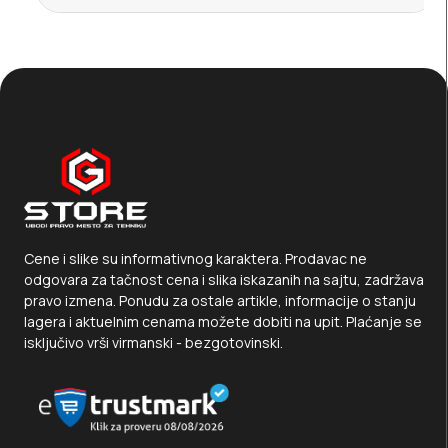
Cene i slike su informativnog karaktera. Prodavac ne
odgovara za tačnost cena i slika iskazanih na sajtu, zadržava
pravo izmena. Ponudu za ostale artikle, informacije o stanju
lagera i aktuelnim cenama možete dobiti na upit. Plaćanje se
isključivo vrši virmanski - bezgotovinski.