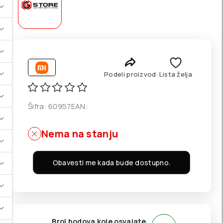
Podeli proizvod
Lista želja
Šifra:
60957
EAN:
Nema na stanju
Obavesti me kada bude dostupno.
Broj bodova koje osvajate