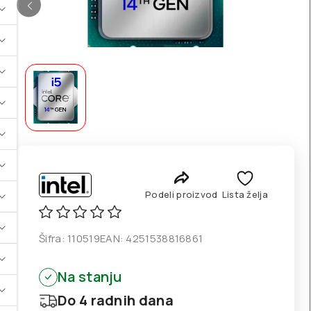
Podeli proizvod
Lista želja
Šifra:
110519
EAN:
4251538816861
Na stanju
Do 4 radnih dana