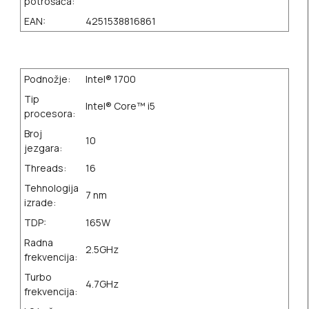
potrošača:
EAN:
4251538816861
Podnožje:
Intel® 1700
Tip
Intel® Core™ i5
procesora:
Broj
10
jezgara:
Threads:
16
Tehnologija
7 nm
izrade:
TDP:
165W
Radna
2.5GHz
frekvencija:
Turbo
4.7GHz
frekvencija: