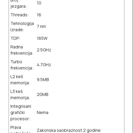
10
jezgara:
Threads:
16
Tehnologija
7 nm
izrade:
TDP:
165W
Radna
2.5GHz
frekvencija:
Turbo
4.7GHz
frekvencija:
L2 keš
9.5MB
memorija:
L3 keš
20MB
memorija:
Integrisani
grafički
Nema
procesor:
Prava
Zakonska saobraznost 2 godine