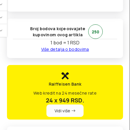
Broj bodova koje osvajate
250
kupovinom ovog artikla
1 bod = 1 RSD
Više detalja o bodovima
Raiffeisen Bank
Web kredit na 24 mesečne rate
24 x 949
RSD.
Vidi više