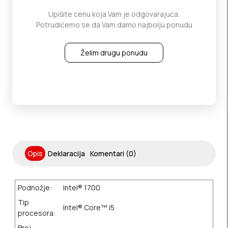
Upišite cenu koja Vam je odgovarajuća.
Potrudićemo se da Vam damo najbolju ponudu
Želim drugu ponudu
Opis
Deklaracija
Komentari (0)
Podnožje:
Intel® 1700
Tip
Intel® Core™ i5
procesora:
Broj