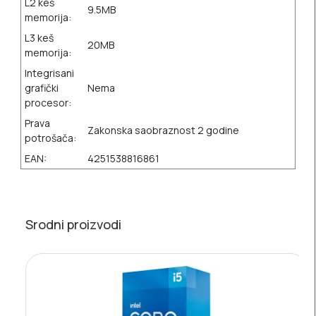
L2 keš
9.5MB
memorija:
L3 keš
20MB
memorija:
Integrisani
grafički
Nema
procesor:
Prava
Zakonska saobraznost 2 godine
potrošača:
EAN:
4251538816861
Srodni proizvodi