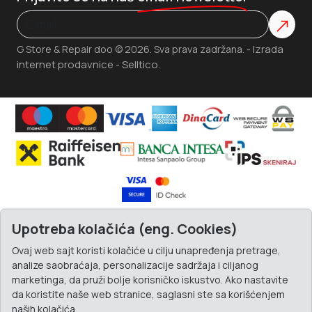
Izrada
G Store & Repair doo © 2026. Sva prava zadržana. -
internet prodavnice
Selltico.
-
Upotreba kolačića (eng. Cookies)
Ovaj web sajt koristi kolačiće u cilju unapređenja pretrage,
analize saobraćaja, personalizacije sadržaja i ciljanog
marketinga, da pruži bolje korisničko iskustvo. Ako nastavite
da koristite naše web stranice, saglasni ste sa korišćenjem
naših kolačića.