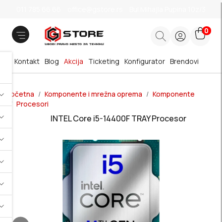
011 785 66 66
office@gstore.rs
Bul.Mihajla Pupina 10z/3
0
Kontakt
Blog
Akcija
Ticketing
Konfigurator
Brendovi
Početna
Komponente i mrežna oprema
Komponente
Procesori
INTEL Core i5-14400F TRAY Procesor