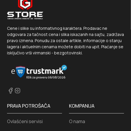
Cene i slike su informativnog karaktera. Prodavac ne
odgovara za tačnost cena i slika iskazanih na sajtu, zadržava
pravo izmena. Ponudu za ostale artikle, informacije o stanju
lagera i aktuelnim cenama možete dobiti na upit. Plaćanje se
isključivo vrši virmanski - bezgotovinski.
PRAVA POTROŠAČA
KOMPANIJA
Ovlašćeni servisi
O nama