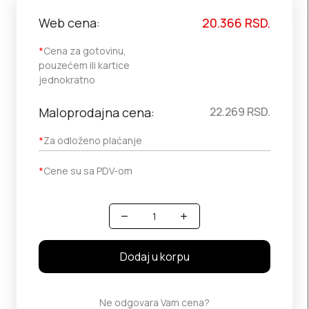
Web cena:
20.366
RSD.
*
Cena za gotovinu,
pouzećem ili kartice
jednokratno
Maloprodajna cena:
22.269
RSD.
*
Za odloženo plaćanje
*
Cene su sa PDV-om
Količina
Dodaj u korpu
Ne odgovara Vam cena?