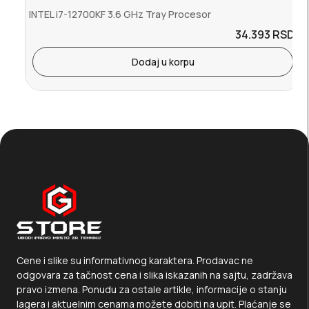
INTEL i7-12700KF 3.6 GHz Tray Procesor
34.393
RSD.
Dodaj u korpu
Cene i slike su informativnog karaktera. Prodavac ne
odgovara za tačnost cena i slika iskazanih na sajtu, zadržava
pravo izmena. Ponudu za ostale artikle, informacije o stanju
lagera i aktuelnim cenama možete dobiti na upit. Plaćanje se