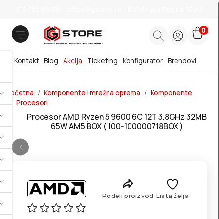
011 785 66 66
office@gstore.rs
Bul.Mihajla Pupina 10z/3
0
Kontakt
Blog
Akcija
Ticketing
Konfigurator
Brendovi
Početna
Komponente i mrežna oprema
Komponente
Procesori
Procesor AMD Ryzen 5 9600 6C 12T 3.8GHz 32MB
65W AM5 BOX ( 100-100000718BOX )
Podeli proizvod
Lista želja