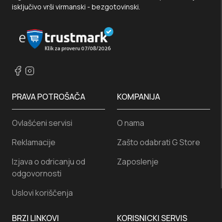
isključivo vrši virmanski - bezgotovinski.
PRAVA POTROŠAČA
KOMPANIJA
Ovlašćeni servisi
O nama
Reklamacije
Zašto odabrati G Store
Izjava o odricanju od
Zaposlenje
odgovornosti
Uslovi koriščenja
BRZI LINKOVI
KORISNICKI SERVIS