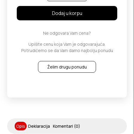
Dodaj u korpu
Ne odgovara Vam cena?
Upišite cenu koja Vam je odgovarajuća.
Potrudićemo se da Vam damo najbolju ponudu
Želim drugu ponudu
Opis
Deklaracija
Komentari (0)