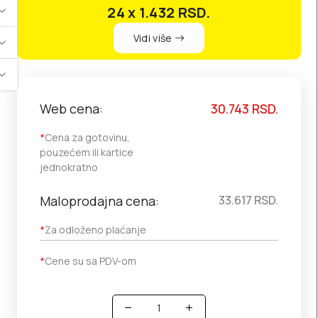
24 x 1.432
RSD.
Vidi više
Web cena:
30.743
RSD.
*
Cena za gotovinu,
pouzećem ili kartice
jednokratno
Maloprodajna cena:
33.617
RSD.
*
Za odloženo plaćanje
*
Cene su sa PDV-om
Količina