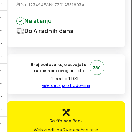
Šifra:
173494
EAN:
730143316934
Na stanju
Do 4 radnih dana
Broj bodova koje osvajate
350
kupovinom ovog artikla
1 bod = 1 RSD
Više detalja o bodovima
Raiffeisen Bank
Web kredit na 24 mesečne rate