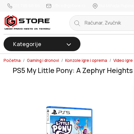
011 785 66 66
office@gstore.rs
Bul.Mihajla Pupina
Kategorije
Početna
Gaming i dronovi
Konzole igre i oprema
Video igre
PS5 My Little Pony: A Zephyr Heights