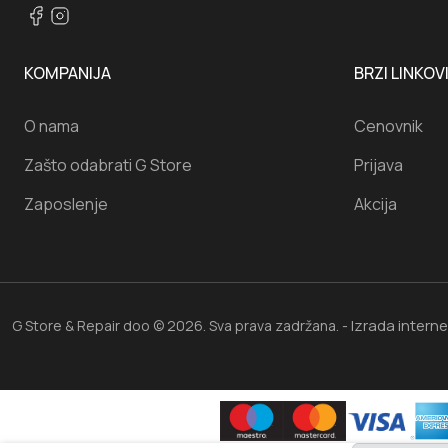
KOMPANIJA
BRZI LINKOV
O nama
Cenovnik
Zašto odabrati G Store
Prijava
Zaposlenje
Akcija
Izrada intern
G Store & Repair doo © 2026. Sva prava zadržana. -