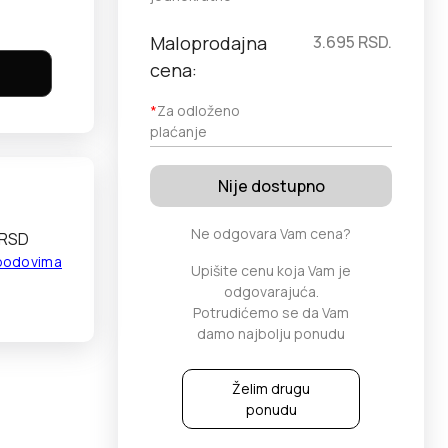
Maloprodajna
3.695
RSD.
cena:
*
Za odloženo
plaćanje
Nije dostupno
Ne odgovara Vam cena?
 RSD
 bodovima
Upišite cenu koja Vam je
odgovarajuća.
Potrudićemo se da Vam
damo najbolju ponudu
Želim drugu
ponudu