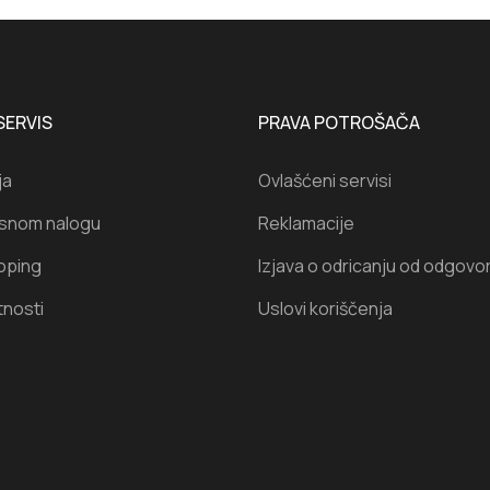
SERVIS
PRAVA POTROŠAČA
ja
Ovlašćeni servisi
isnom nalogu
Reklamacije
oping
Izjava o odricanju od odgovo
tnosti
Uslovi koriščenja