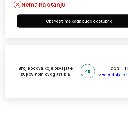
Nema na stanju
Obavesti me kada bude dostupno.
1 bod = 1
Broj bodova koje osvajate
40
kupovinom ovog artikla
Više detalja o