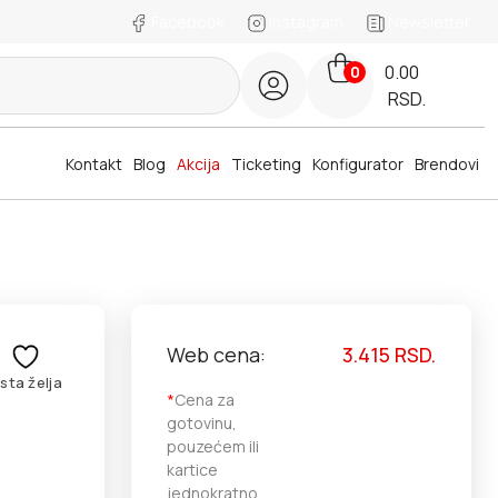
Facebook
Instagram
Newsletter
0.00
0
RSD.
Kontakt
Blog
Akcija
Ticketing
Konfigurator
Brendovi
Web cena:
3.415
RSD.
ista želja
*
Cena za
gotovinu,
pouzećem ili
kartice
jednokratno