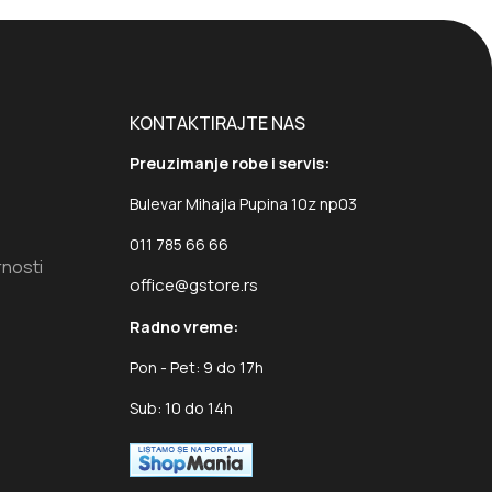
KONTAKTIRAJTE NAS
Preuzimanje robe i servis:
Bulevar Mihajla Pupina 10z np03
011 785 66 66
rnosti
office@gstore.rs
Radno vreme:
Pon - Pet: 9 do 17h
Sub: 10 do 14h