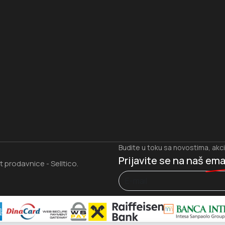
I
Budite u toku sa novostima, akc
Prijavite se na naš
ema
et prodavnice
Selltico.
-