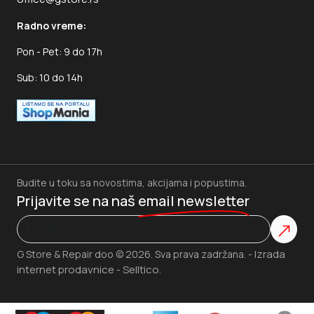
Radno vreme:
Pon - Pet: 9 do 17h
Sub: 10 do 14h
Budite u toku sa novostima, akcijama i popustima.
Prijavite se na naš
email newsletter
Izrada
G Store & Repair doo © 2026. Sva prava zadržana. -
internet prodavnice
Selltico.
-