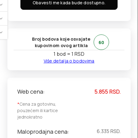
Obavesti me kada bude dostupno.
Broj bodova koje osvajate
60
kupovinom ovog artikla
1 bod = 1 RSD
Više detalja o bodovima
Web cena:
5.855
RSD.
*
Cena za gotovinu,
pouzećem ili kartice
jednokratno
Maloprodajna cena:
6.335
RSD.