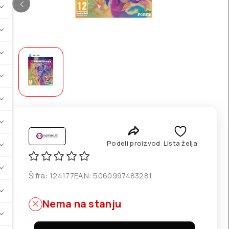
Podeli proizvod
Lista želja
Šifra:
124177
EAN:
5060997483281
Nema na stanju