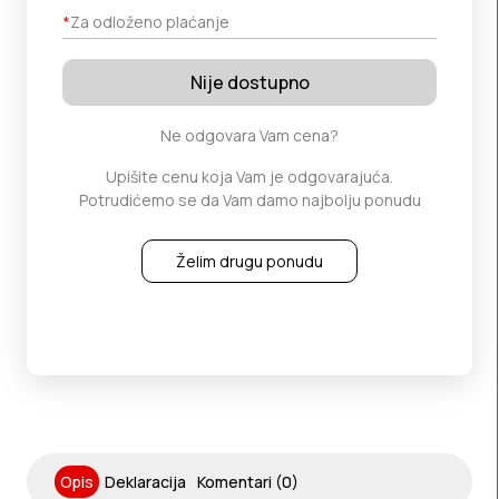
*
Za odloženo plaćanje
Nije dostupno
Ne odgovara Vam cena?
Upišite cenu koja Vam je odgovarajuća.
Potrudićemo se da Vam damo najbolju ponudu
Želim drugu ponudu
Opis
Deklaracija
Komentari (0)