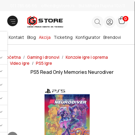
011 785 66 66
office@gstore.rs
Bul.Mihajla Pupina 10z/3
0
Kontakt
Blog
Akcija
Ticketing
Konfigurator
Brendovi
Početna
Gaming i dronovi
Konzole igre i oprema
Video igre
PS5 Igre
PS5 Read Only Memories Neurodiver