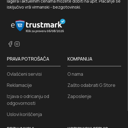
lagera i aktuelnim cenama možete dobiti na upit. Plaćanje se
isključivo vrši virmanski - bezgotovinski.
PRAVA POTROŠAČA
KOMPANIJA
Ovlašćeni servisi
O nama
Reklamacije
Zašto odabrati G Store
Izjava o odricanju od
Zaposlenje
odgovornosti
Uslovi koriščenja