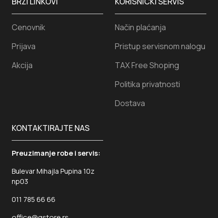
BRZI LINKOVI
KORISNICKI SERVIS
Cenovnik
Način plaćanja
Prijava
Pristup servisnom nalogu
Akcija
TAX Free Shoping
Politika privatnosti
Dostava
KONTAKTIRAJTE NAS
Preuzimanje robe i servis:
Bulevar Mihajla Pupina 10z
np03
011 785 66 66
office@gstore.rs