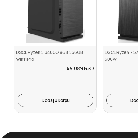
DSCL Ryzen 5 3400G 8GB 256GB
DSCL Ryzen 7 5
Win11Pro
500W
49.089
RSD.
Dodaj u korpu
Dod