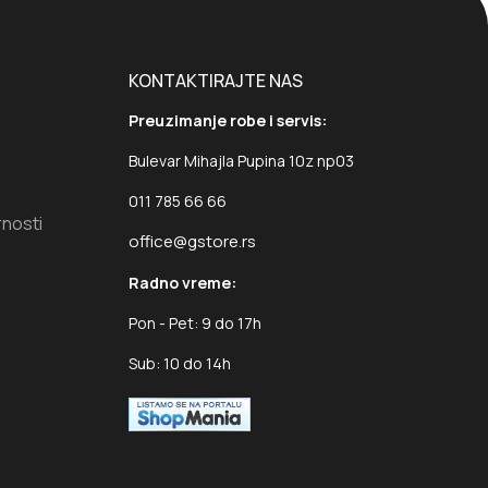
KONTAKTIRAJTE NAS
Preuzimanje robe i servis:
Bulevar Mihajla Pupina 10z np03
011 785 66 66
rnosti
office@gstore.rs
Radno vreme:
Pon - Pet: 9 do 17h
Sub: 10 do 14h