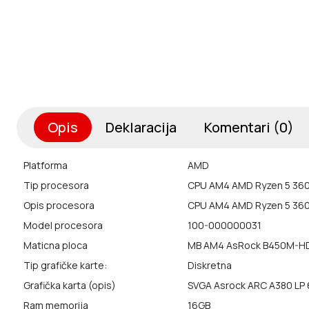
Opis
Deklaracija
Komentari (0)
Platforma
AMD
Tip procesora
CPU AM4 AMD Ryzen 5 36
Opis procesora
CPU AM4 AMD Ryzen 5 36
Model procesora
100-000000031
Maticna ploca
MB AM4 AsRock B450M-H
Tip grafičke karte:
Diskretna
Grafička karta (opis)
SVGA Asrock ARC A380 L
Ram memorija
16GB