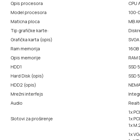
Opis procesora
CPU 
Model procesora
100-
Maticna ploca
MB A
Tip grafičke karte:
Diskr
Grafička karta (opis)
SVGA
Ram memorija
16GB
Opis memorije
RAM 
HDD1
SSD 
Hard Disk (opis)
SSD 
HDD2 (opis)
NEM
Mrežni interfejs
Integ
Audio
Realt
1x PCI
Slotovi za proširenje
1x PCI
1x M.
1x VG