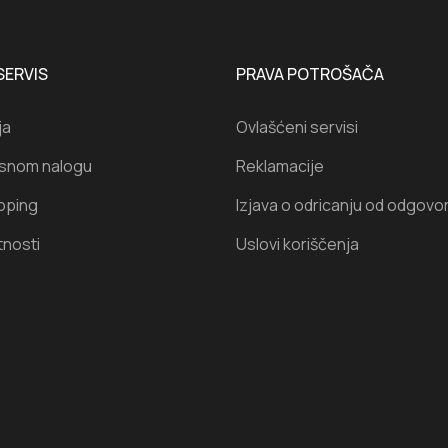
SERVIS
PRAVA POTROŠAČA
ja
Ovlašćeni servisi
isnom nalogu
Reklamacije
oping
Izjava o odricanju od odgovo
tnosti
Uslovi koriščenja