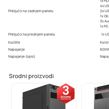
1x HD
4x US
Priključci na zadnjem panelu
2x US
1x Gb
3x Au
1x PS
Priključci na prednjem panelu
1x US
Kućište
Kuci
Napajanje
600
Napajanje (opis)
Napa
Srodni proizvodi