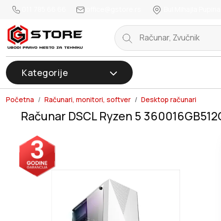
011 785 66 66
office@gstore.rs
Bul.Mihajla Pupina
Kategorije
Početna
Računari, monitori, softver
Desktop računari
Računar DSCL Ryzen 5 360016GB51