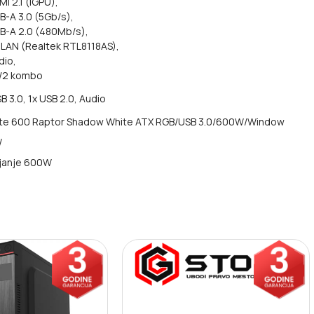
MI 2.1 (iGPU),
B-A 3.0 (5Gb/s),
B-A 2.0 (480Mb/s),
 LAN (Realtek RTL8118AS),
dio,
 /2 kombo
B 3.0, 1x USB 2.0, Audio
ste 600 Raptor Shadow White ATX RGB/USB 3.0/600W/Window
W
janje 600W