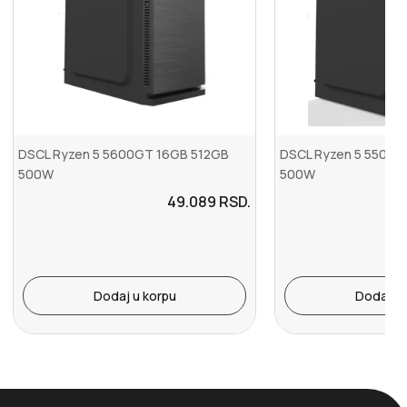
DSCL Ryzen 5 5600GT 16GB 512GB
DSCL Ryzen 5 5500G
500W
500W
49.089
RSD.
Dodaj u korpu
Dodaj u 