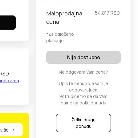
Maloprodajna
54.817
RSD.
cena:
*
Za odloženo
plaćanje
Nije dostupno
Ne odgovara Vam cena?
 RSD
 bodovima
Upišite cenu koja Vam je
odgovarajuća.
Potrudićemo se da Vam
damo najbolju ponudu
Želim drugu
ponudu
 više