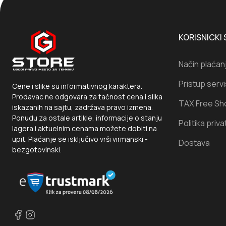
KORISNICKI 
Način plaćan
Pristup serv
Cene i slike su informativnog karaktera.
Prodavac ne odgovara za tačnost cena i slika
TAX Free Sh
iskazanih na sajtu, zadržava pravo izmena.
Ponudu za ostale artikle, informacije o stanju
Politika priva
lagera i aktuelnim cenama možete dobiti na
upit. Plaćanje se isključivo vrši virmanski -
Dostava
bezgotovinski.