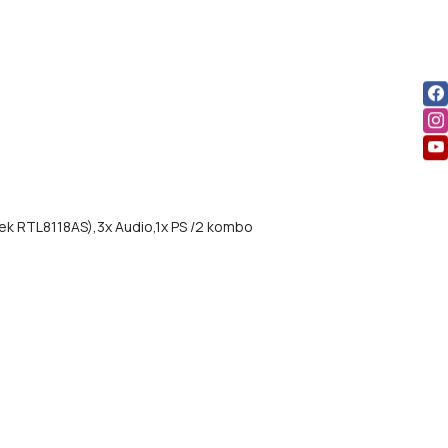
tek RTL8118AS),
3x Audio,
1x PS /2 kombo