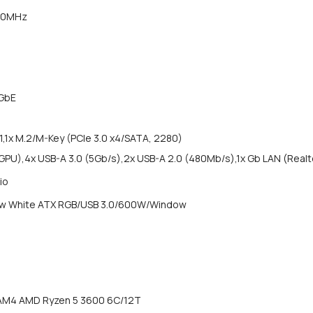
200MHz
 GbE
1,
1x M.2/M-Key (PCIe 3.0 x4/SATA, 2280)
iGPU),
4x USB-A 3.0 (5Gb/s),
2x USB-A 2.0 (480Mb/s),
1x Gb LAN (Real
io
ow White ATX RGB/USB 3.0/600W/Window
AM4 AMD Ryzen 5 3600 6C/12T