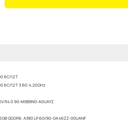
00 6C/12T
00 6C/12T 3.60-4.20GHz
DV R4.0 90-MXB9N0-A0UAYZ
P 6GB GDDR6, A380 LP 6G/90-GA46ZZ-00UANF