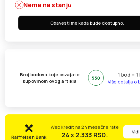
Nema na stanju
Obavesti me kada bude dostupno.
1 bod = 1
Broj bodova koje osvajate
550
kupovinom ovog artikla
Više detalja o
Web kredit na 24 mesečne rate
Vidi
24 x 2.333
RSD.
Raiffeisen Bank