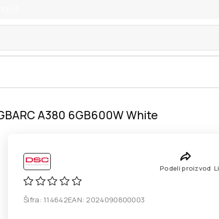
 10z/3
2GBARC A380 6GB600W White
Podeli proizvod
L
Šifra:
114642
EAN:
2024090800003