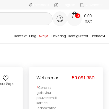
Facebook
Instagram
Newsletter
0.00
0
RSD.
Kontakt
Blog
Akcija
Ticketing
Konfigurator
Brendovi
Web cena:
50.091
RSD.
ista želja
*
Cena za
gotovinu,
pouzećem ili
kartice
jednokratno