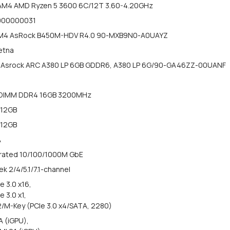
AM4 AMD Ryzen 5 3600 6C/12T 3.60-4.20GHz
000000031
M4 AsRock B450M-HDV R4.0 90-MXB9N0-A0UAYZ
etna
 Asrock ARC A380 LP 6GB GDDR6, A380 LP 6G/90-GA46ZZ-00UANF
DIMM DDR4 16GB 3200MHz
512GB
512GB
A
rated 10/100/1000M GbE
ek 2/4/5.1/7.1-channel
e 3.0 x16,
e 3.0 x1,
2/M-Key (PCIe 3.0 x4/SATA, 2280)
A (iGPU),