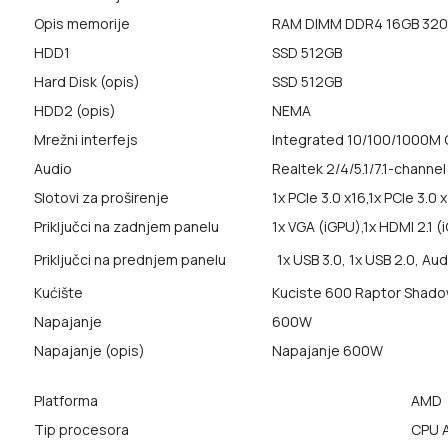
Opis memorije
RAM DIMM DDR4 16GB 3
HDD1
SSD 512GB
Hard Disk (opis)
SSD 512GB
HDD2 (opis)
NEMA
Mrežni interfejs
Integrated 10/100/1000M
Audio
Realtek 2/4/5.1/7.1-channel
Slotovi za proširenje
1x PCIe 3.0 x16,
1x PCIe 3.0 x
Priključci na zadnjem panelu
1x VGA (iGPU),
1x HDMI 2.1 (
Priključci na prednjem panelu
1x USB 3.0, 1x USB 2.0, Aud
Kućište
Kuciste 600 Raptor Shad
Napajanje
600W
Napajanje (opis)
Napajanje 600W
Platforma
AMD
Tip procesora
CPU 