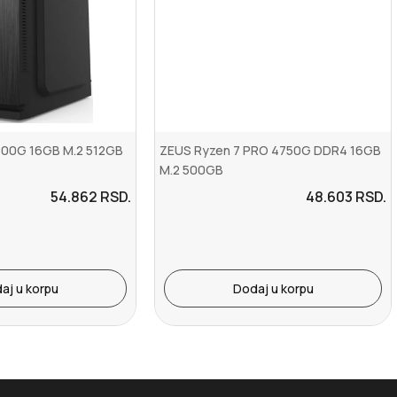
700G 16GB M.2 512GB
ZEUS Ryzen 7 PRO 4750G DDR4 16GB
M.2 500GB
54.862
RSD.
48.603
RSD.
aj u korpu
Dodaj u korpu