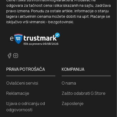
odgovara za tačnost cena i slika iskazanih na sajtu, zadržava
pravo izmena. Ponudu za ostale artikle, informacije o stanju
lagera i aktuelnim cenama možete dobiti na upit. Plaćanje se
isključivo vrši virmanski - bezgotovinski.
PRAVA POTROŠAČA
KOMPANIJA
Ovlašćeni servisi
O nama
Reklamacije
Zašto odabrati G Store
Izjava o odricanju od
Zaposlenje
odgovornosti