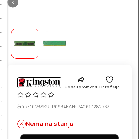
Podeli proizvod
Lista želja
Šifra:
1023
SKU:
R0934
EAN:
740617282733
Nema na stanju