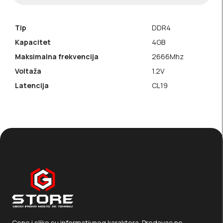
Tip
DDR4
Kapacitet
4GB
Maksimalna frekvencija
2666Mhz
Voltaža
1.2V
Latencija
CL19
Cene i slike su informativnog karaktera. Prodavac ne