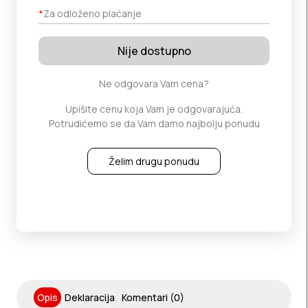
*
Za odloženo plaćanje
Nije dostupno
Ne odgovara Vam cena?
Upišite cenu koja Vam je odgovarajuća.
Potrudićemo se da Vam damo najbolju ponudu
Želim drugu ponudu
Opis
Deklaracija
Komentari (0)