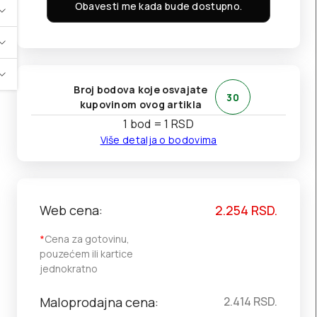
Obavesti me kada bude dostupno.
Broj bodova koje osvajate
30
kupovinom ovog artikla
1 bod = 1 RSD
Više detalja o bodovima
Web cena:
2.254
RSD.
*
Cena za gotovinu,
pouzećem ili kartice
jednokratno
Maloprodajna cena:
2.414
RSD.