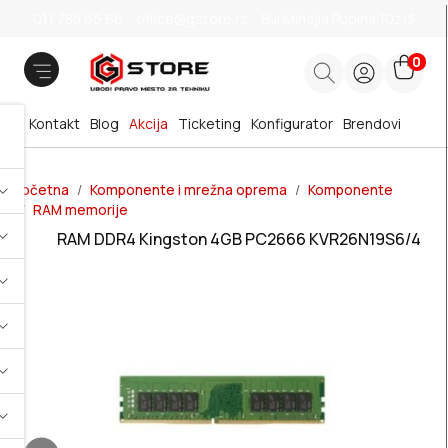
011 785 66 66
office@gstore.rs
Bul.Mihajla Pupina 10z/3
0
Kontakt
Blog
Akcija
Ticketing
Konfigurator
Brendovi
Početna
Komponente i mrežna oprema
Komponente
RAM memorije
RAM DDR4 Kingston 4GB PC2666 KVR26N19S6/4