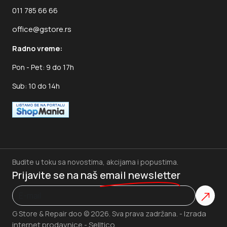
011 785 66 66
office@gstore.rs
Radno vreme:
Pon - Pet: 9 do 17h
Sub: 10 do 14h
Budite u toku sa novostima, akcijama i popustima.
Prijavite se na naš
email newsletter
Izrada
G Store & Repair doo © 2026. Sva prava zadržana. -
internet prodavnice
Selltico.
-