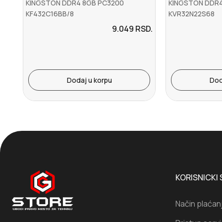
KINGSTON DDR4 8GB PC3200
KINGSTON DDR
KF432C16BB/8
KVR32N22S68
9.049
RSD.
Dodaj u korpu
Dod
KORISNICKI 
Način plaćan