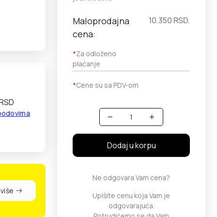
Maloprodajna
10.350
RSD.
cena:
*
Za odloženo
plaćanje
*
Cene su sa PDV-om
 RSD
 bodovima
Količina
Dodaj u korpu
Ne odgovara Vam cena?
 više
Upišite cenu koja Vam je
odgovarajuća.
Potrudićemo se da Vam