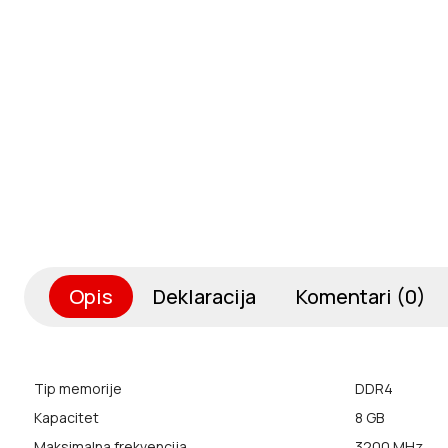
Opis
Deklaracija
Komentari (0)
Tip memorije
DDR4
Kapacitet
8 GB
Maksimalna frekvencija
3200 MHz