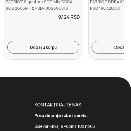
PATRIOT Signature SODIMM DDR4
PATRIOT DDR4 8GB 
8GB 2666MHz PSD48G266681S
PSD48G320081
9.124
RSD.
Dodaj u korpu
Dodaj u 
KONTAKTIRAJTE NAS
Preuzimanje robe i servis:
Bulevar Mihajla Pupina 10z np03