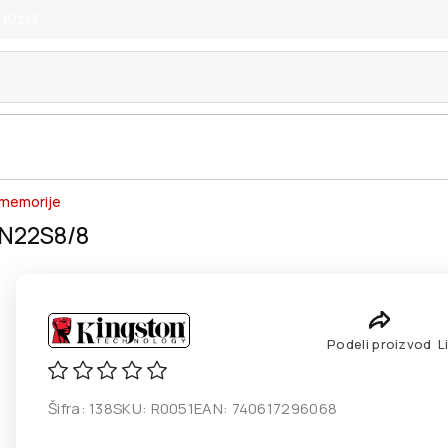
 10z/3
memorije
N22S8/8
Podeli proizvod
L
Šifra:
138
SKU:
R0051
EAN:
740617296068