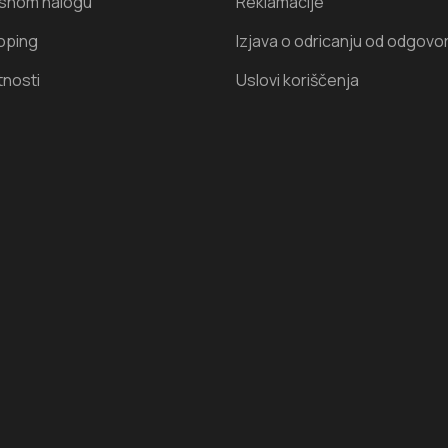
isnom nalogu
Reklamacije
oping
Izjava o odricanju od odgovo
tnosti
Uslovi koriščenja
I