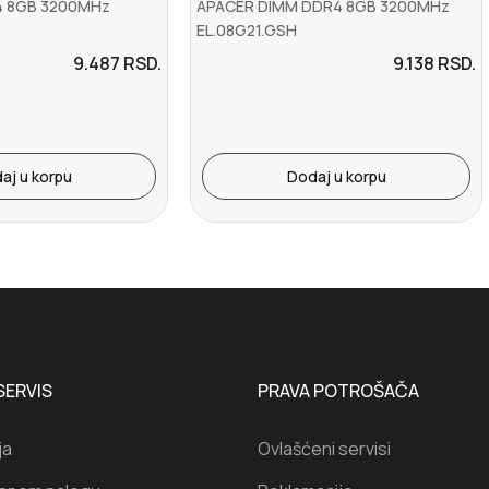
4 8GB 3200MHz
APACER DIMM DDR4 8GB 3200MHz
EL.08G21.GSH
9.487
RSD.
9.138
RSD.
aj u korpu
Dodaj u korpu
SERVIS
PRAVA POTROŠAČA
ja
Ovlašćeni servisi