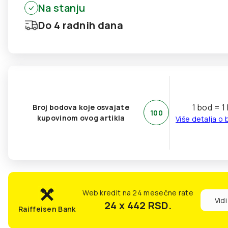
Na stanju
Do 4 radnih dana
1 bod = 1
Broj bodova koje osvajate
100
kupovinom ovog artikla
Više detalja o
Web kredit na 24 mesečne rate
Vidi
24 x 442
RSD.
Raiffeisen Bank