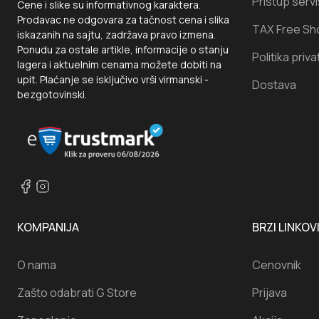
Pristup serv
Cene i slike su informativnog karaktera.
Prodavac ne odgovara za tačnost cena i slika
TAX Free Sh
iskazanih na sajtu, zadržava pravo izmena.
Ponudu za ostale artikle, informacije o stanju
Politika priva
lagera i aktuelnim cenama možete dobiti na
upit. Plaćanje se isključivo vrši virmanski -
Dostava
bezgotovinski.
KOMPANIJA
BRZI LINKOV
O nama
Cenovnik
Zašto odabrati G Store
Prijava