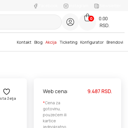
Facebook
Instagram
Newsletter
0.00
0
RSD.
Kontakt
Blog
Akcija
Ticketing
Konfigurator
Brendovi
Web cena:
9.487
RSD.
ista želja
*
Cena za
gotovinu,
pouzećem ili
kartice
jednokratno