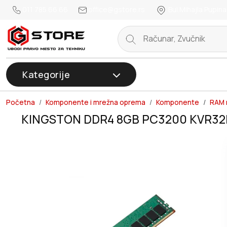
011 785 66 66
office@gstore.rs
Bul.Mihajla Pupina
Kategorije
Početna
Komponente i mrežna oprema
Komponente
RAM 
KINGSTON DDR4 8GB PC3200 KVR32