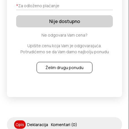
*
Za odloženo plaćanje
Nije dostupno
Ne odgovara Vam cena?
Upišite cenu koja Vam je odgovarajuća.
Potrudićemo se da Vam damo najbolju ponudu
Želim drugu ponudu
Opis
Deklaracija
Komentari (0)