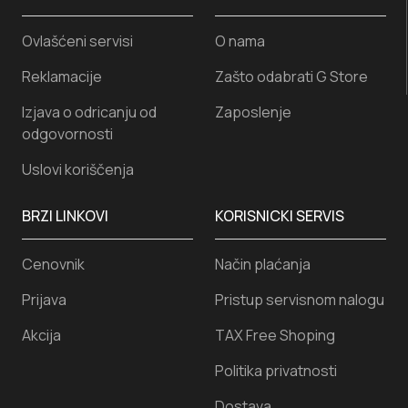
Ovlašćeni servisi
O nama
Reklamacije
Zašto odabrati G Store
Izjava o odricanju od
Zaposlenje
odgovornosti
Uslovi koriščenja
BRZI LINKOVI
KORISNICKI SERVIS
Cenovnik
Način plaćanja
Prijava
Pristup servisnom nalogu
Akcija
TAX Free Shoping
Politika privatnosti
Dostava