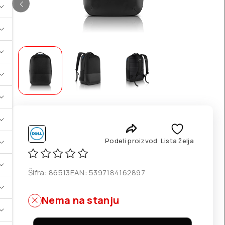
Podeli proizvod
Lista želja
Šifra:
86513
EAN:
5397184162897
Nema na stanju