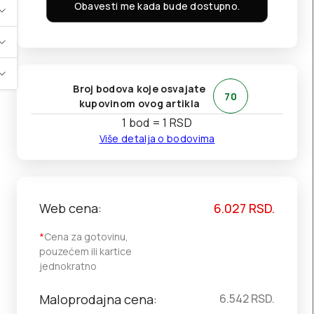
Obavesti me kada bude dostupno.
Broj bodova koje osvajate
70
kupovinom ovog artikla
1 bod = 1 RSD
Više detalja o bodovima
Web cena:
6.027
RSD.
*
Cena za gotovinu,
pouzećem ili kartice
jednokratno
Maloprodajna cena:
6.542
RSD.