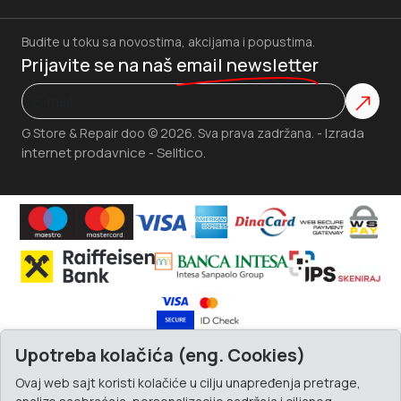
Budite u toku sa novostima, akcijama i popustima.
Prijavite se na naš
email newsletter
Izrada
G Store & Repair doo © 2026. Sva prava zadržana. -
internet prodavnice
Selltico.
-
Upotreba kolačića (eng. Cookies)
Ovaj web sajt koristi kolačiće u cilju unapređenja pretrage,