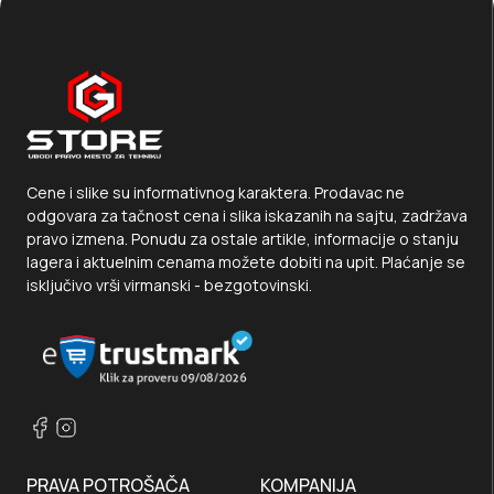
Cene i slike su informativnog karaktera. Prodavac ne
odgovara za tačnost cena i slika iskazanih na sajtu, zadržava
pravo izmena. Ponudu za ostale artikle, informacije o stanju
lagera i aktuelnim cenama možete dobiti na upit. Plaćanje se
isključivo vrši virmanski - bezgotovinski.
PRAVA POTROŠAČA
KOMPANIJA