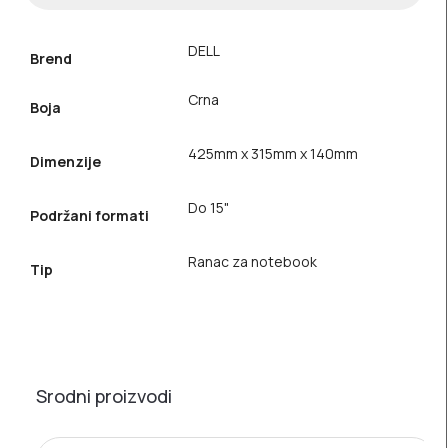
DELL
Brend
Crna
Boja
425mm x 315mm x 140mm
Dimenzije
Do 15"
Podržani formati
Ranac za notebook
Tip
Srodni proizvodi