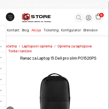
011 785 66 66
office@gstore.rs
Bul.Mihajla Pupina 10z/3
0
Kontakt
Blog
Akcija
Ticketing
Konfigurator
Brendovi
Početna
Laptopovi i oprema
Oprema za laptopove
Torbe i rančevi
Ranac za Laptop 15 Dell pro slim PO1520PS