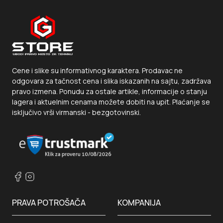
Cene i slike su informativnog karaktera. Prodavac ne
odgovara za tačnost cena i slika iskazanih na sajtu, zadržava
pravo izmena. Ponudu za ostale artikle, informacije o stanju
lagera i aktuelnim cenama možete dobiti na upit. Plaćanje se
isključivo vrši virmanski - bezgotovinski.
PRAVA POTROŠAČA
KOMPANIJA