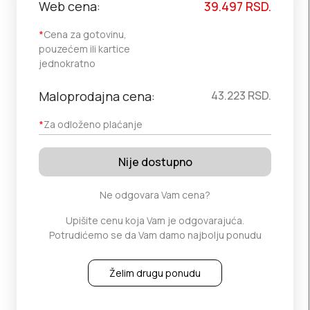
Web cena:
39.497
RSD.
*
Cena za gotovinu,
pouzećem ili kartice
jednokratno
Maloprodajna cena:
43.223
RSD.
*
Za odloženo plaćanje
Nije dostupno
Ne odgovara Vam cena?
Upišite cenu koja Vam je odgovarajuća.
Potrudićemo se da Vam damo najbolju ponudu
Želim drugu ponudu