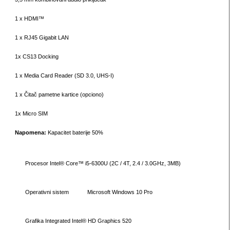
1 x HDMI™
1 x RJ45 Gigabit LAN
1x CS13 Docking
1 x Media Card Reader (SD 3.0, UHS-I)
1 x Čitač pametne kartice (opciono)
1x Micro SIM
Napomena:
Kapacitet baterije 50%
Procesor
Intel® Core™ i5-6300U (2C / 4T, 2.4 / 3.0GHz, 3MB)
Operativni sistem
Microsoft Windows 10 Pro
Grafika
Integrated Intel® HD Graphics 520