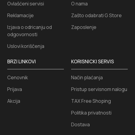
Ovlašćeni servisi
O nama
Reklamacije
Zašto odabrati G Store
Izjava o odricanju od
Zaposlenje
odgovornosti
Uslovi koriščenja
BRZI LINKOVI
KORISNICKI SERVIS
Cenovnik
Način plaćanja
Prijava
Pristup servisnom nalogu
Akcija
TAX Free Shoping
Politika privatnosti
Dostava