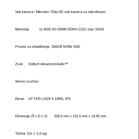
Veb kamera / Mikrofon
720p HD veb kamera sa mikrofonom
Memorija
1x 8GB SO-DIMM DDR4-2133, max 32GB
Prostor za skladištenje
256GB NVMe SSD
Zvuk
Dolby® Advanced Audio™
Stereo zvučnici
Ekran
14" FHD (1920 X 1080), IPS
Dimenzije
(Š x D x V) 336,6 mm x 232,5 mm x 19,95 mm
Težina
Od (~1,6 kg)