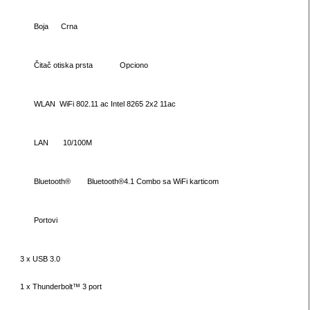
Boja
Crna
Čitač otiska prsta
Opciono
WLAN
WiFi 802.11 ac Intel 8265 2x2 11ac
LAN
10/100M
Bluetooth®
Bluetooth®4.1 Combo sa WiFi karticom
Portovi
3 x USB 3.0
1 x Thunderbolt™ 3 port