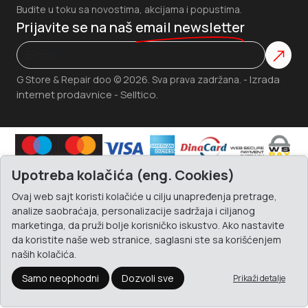
Budite u toku sa novostima, akcijama i popustima.
Prijavite se na naš
email newsletter
Izrada
G Store & Repair doo © 2026. Sva prava zadržana. -
internet prodavnice
Selltico.
-
Upotreba kolačića (eng. Cookies)
Ovaj web sajt koristi kolačiće u cilju unapređenja pretrage,
analize saobraćaja, personalizacije sadržaja i ciljanog
marketinga, da pruži bolje korisničko iskustvo. Ako nastavite
da koristite naše web stranice, saglasni ste sa korišćenjem
naših kolačića.
Samo neophodni
Dozvoli sve
Prikaži detalje