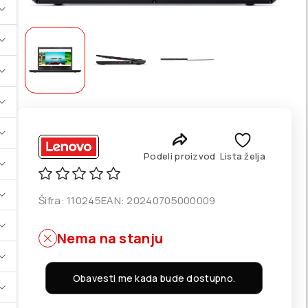
Podeli proizvod
Lista želja
Šifra:
110245
EAN:
20240705000009
Nema na stanju
Obavesti me kada bude dostupno.