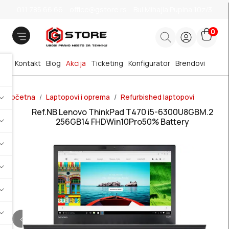
011 785 66 66
office@gstore.rs
Bul.Mihajla Pupina 10z/3
0
Kontakt
Blog
Akcija
Ticketing
Konfigurator
Brendovi
Početna
Laptopovi i oprema
Refurbished laptopovi
Ref.NB Lenovo ThinkPad T470 i5-6300U8GBM.2
256GB14 FHDWin10Pro50% Battery