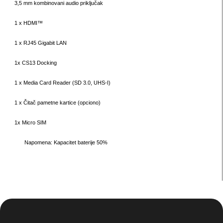
3,5 mm kombinovani audio priključak
1 x HDMI™
1 x RJ45 Gigabit LAN
1x CS13 Docking
1 x Media Card Reader (SD 3.0, UHS-I)
1 x Čitač pametne kartice (opciono)
1x Micro SIM
Napomena:
Kapacitet baterije 50%