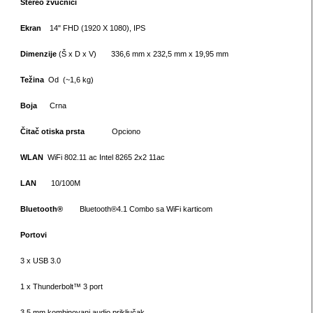
Stereo zvučnici
Ekran
14" FHD (1920 X 1080), IPS
Dimenzije
(Š x D x V) 336,6 mm x 232,5 mm x 19,95 mm
Težina
Od (~1,6 kg)
Boja
Crna
Čitač otiska prsta
Opciono
WLAN
WiFi 802.11 ac Intel 8265 2x2 11ac
LAN
10/100M
Bluetooth®
Bluetooth®4.1 Combo sa WiFi karticom
Portovi
3 x USB 3.0
1 x Thunderbolt™ 3 port
3,5 mm kombinovani audio priključak