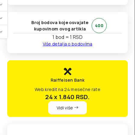
Broj bodova koje osvajate
400
kupovinom ovog artikla
1 bod = 1 RSD
Više detalja o bodovima
Raiffeisen Bank
Web kredit na 24 mesečne rate
24 x 1.840
RSD.
Vidi više