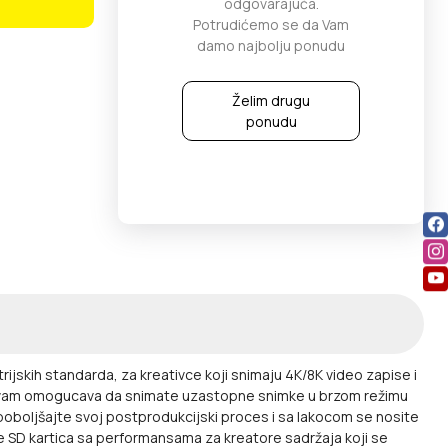
odgovarajuća.
Potrudićemo se da Vam
damo najbolju ponudu
Želim drugu
ponudu
ijskih standarda, za kreativce koji snimaju 4K/8K video zapise i
s SD vam omogucava da snimate uzastopne snimke u brzom režimu
oboljšajte svoj postprodukcijski proces i sa lakocom se nosite
e SD kartica sa performansama za kreatore sadržaja koji se