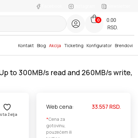
Facebook
Instagram
Newsletter
0.00
0
RSD.
Kontakt
Blog
Akcija
Ticketing
Konfigurator
Brendovi
 Up to 300MB/s read and 260MB/s write,
Web cena:
33.557
RSD.
ista želja
*
Cena za
gotovinu,
pouzećem ili