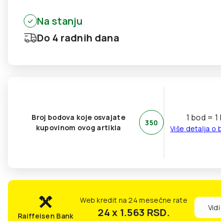
Na stanju
Do 4 radnih dana
1 bod = 1
Broj bodova koje osvajate
350
kupovinom ovog artikla
Više detalja o
Web kredit na 24 mesečne rate
Vidi
24 x 1.563
RSD.
Raiffeisen Bank