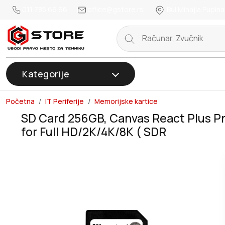
011 785 66 66
office@gstore.rs
Bul.Mihajla Pupina
Kategorije
Početna
IT Periferije
Memorijske kartice
SD Card 256GB, Canvas React Plus Pr
for Full HD/2K/4K/8K ( SDR