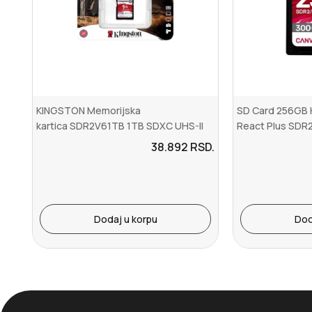
KINGSTON Memorijska
SD Card 256GB 
kartica SDR2V61TB 1TB SDXC UHS-II
React Plus SD
280R150W U3 V60
38.892
RSD.
Dodaj u korpu
Dod