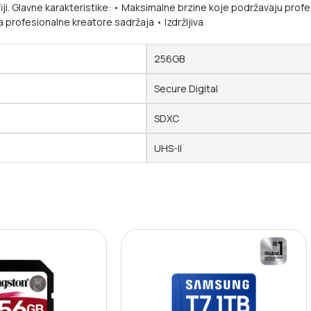
afiji. Glavne karakteristike: • Maksimalne brzine koje podržavaju pr
 profesionalne kreatore sadržaja • Izdržljiva
256GB
Secure Digital
SDXC
UHS-II