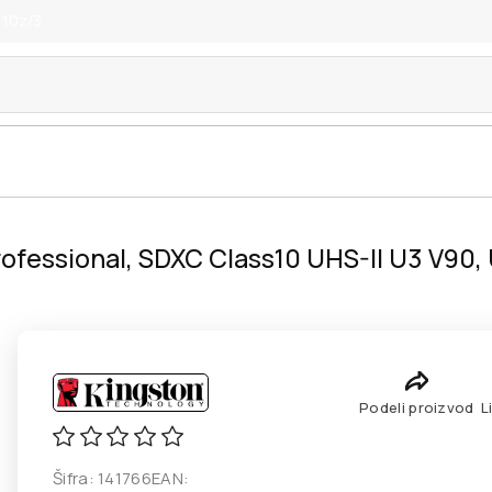
 10z/3
ofessional, SDXC Class10 UHS-II U3 V90,
Podeli proizvod
L
Šifra:
141766
EAN: