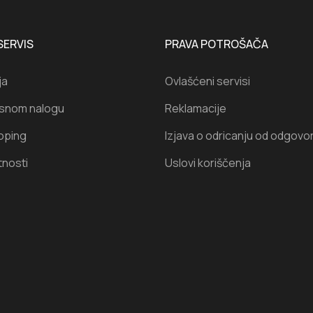
SERVIS
PRAVA POTROŠAČA
ja
Ovlašćeni servisi
isnom nalogu
Reklamacije
oping
Izjava o odricanju od odgovo
tnosti
Uslovi koriščenja