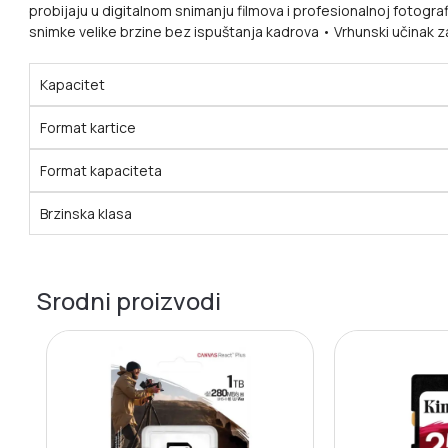
probijaju u digitalnom snimanju filmova i profesionalnoj fotogr
snimke velike brzine bez ispuštanja kadrova • Vrhunski učinak za
Kapacitet
Format kartice
Format kapaciteta
Brzinska klasa
Srodni proizvodi