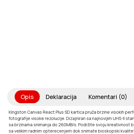
Opis
Deklaracija
Komentari (0)
Kingston Canvas React Plus SD kartica pruža brzine visokih perf
fotografije visoke rezolucije. Dizajniran sa najnovijim UHS-II
sa brzinama snimanja do 260MB/s. Podržite svoju kreativnost b
sa velikim radnim opterecenjem dok snimate bioskopski kvalitet