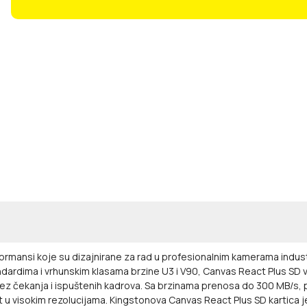
ormansi koje su dizajnirane za rad u profesionalnim kamerama industr
 standardima i vrhunskim klasama brzine U3 i V90, Canvas React Plu
ez čekanja i ispuštenih kadrova. Sa brzinama prenosa do 300 MB/s, p
 u visokim rezolucijama. Kingstonova Canvas React Plus SD kartica j