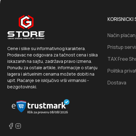
KORISNICKI 
Način plaćan
Pristup serv
Cene i slike su informativnog karaktera.
Prodavac ne odgovara za tačnost cena i slika
TAX Free Sh
iskazanih na sajtu, zadržava pravo izmena.
Ponudu za ostale artikle, informacije o stanju
Politika priva
lagera i aktuelnim cenama možete dobiti na
upit. Plaćanje se isključivo vrši virmanski -
Dostava
bezgotovinski.