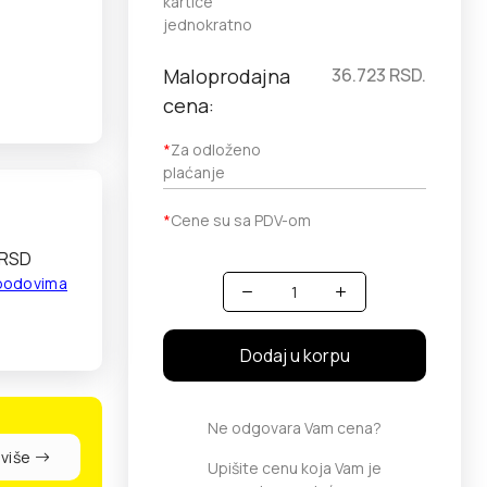
kartice
jednokratno
Maloprodajna
36.723
RSD.
cena:
*
Za odloženo
plaćanje
*
Cene su sa PDV-om
 RSD
 bodovima
Količina
Dodaj u korpu
Ne odgovara Vam cena?
 više
Upišite cenu koja Vam je