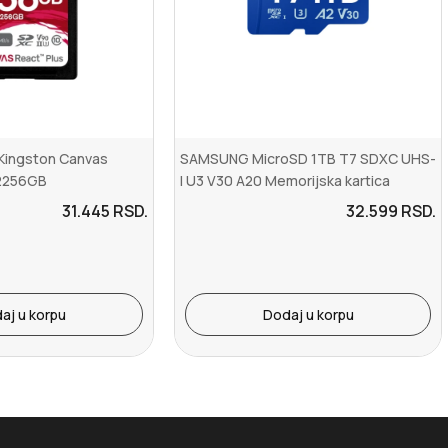
Kingston Canvas
SAMSUNG MicroSD 1TB T7 SDXC UHS-
R2256GB
I U3 V30 A20 Memorijska kartica
31.445
RSD.
32.599
RSD.
aj u korpu
Dodaj u korpu