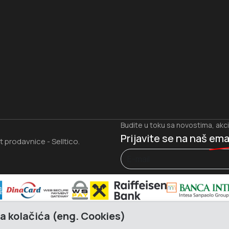
I
Budite u toku sa novostima, akc
Prijavite se na naš
ema
et prodavnice
Selltico.
-
a kolačića (eng. Cookies)