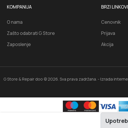
KOMPANIJA
BRZI LINKOV
O nama
Cenovnik
Zašto odabrati G Store
Prijava
Zaposlenje
Akcija
Izrada intern
G Store & Repair doo © 2026. Sva prava zadržana. -
Upotreb