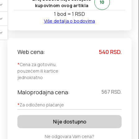
10
kupovinom ovog artikla
1 bod = 1 RSD
Više detalja o bodovima
Web cena:
540
RSD.
*
Cena za gotovinu,
pouzećem ili kartice
jednokratno
Maloprodajna cena:
567
RSD.
*
Za odloženo plaćanje
Nije dostupno
Ne odgovara Vam cena?