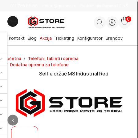
011 785 66 66
office@gstore.rs
Bul.Mihajla Pupina 10z/3
0
Kontakt
Blog
Akcija
Ticketing
Konfigurator
Brendovi
Početna
Telefoni, tableti i oprema
Dodatna oprema za telefone
Selfie držač MS Industrial Red