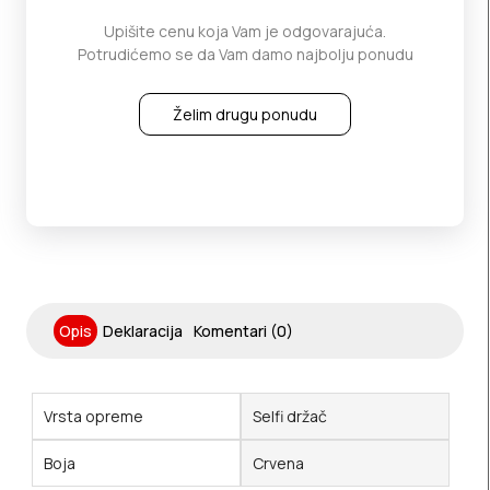
Upišite cenu koja Vam je odgovarajuća.
Potrudićemo se da Vam damo najbolju ponudu
Želim drugu ponudu
Opis
Deklaracija
Komentari (0)
Vrsta opreme
Selfi držač
Boja
Crvena