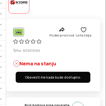
Podeli proizvod
Lista želja
Šifra:
60931
EAN:
Nema na stanju
Obavesti me kada bude dostupno.
Broj bodova koje osvajate