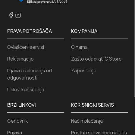
PRAVA POTROŠAČA
KOMPANIJA
Ovlašćeni servisi
O nama
Reklamacije
Zašto odabrati G Store
Izjava o odricanju od
Zaposlenje
odgovornosti
Uslovi koriščenja
BRZI LINKOVI
KORISNICKI SERVIS
Cenovnik
Način plaćanja
Prijava
Pristup servisnom nalogu