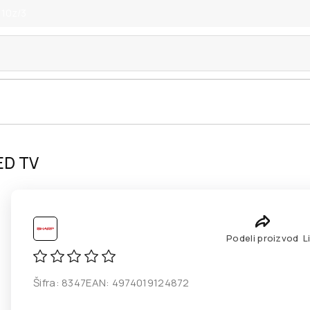
 10z/3
ED TV
Podeli proizvod
L
Šifra:
8347
EAN:
4974019124872