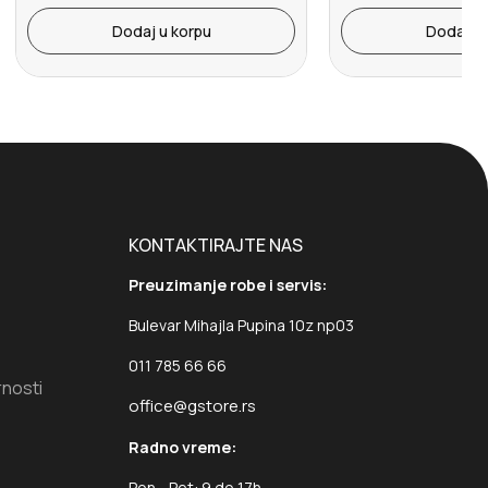
Dodaj u korpu
Dodaj u 
KONTAKTIRAJTE NAS
Preuzimanje robe i servis:
Bulevar Mihajla Pupina 10z np03
011 785 66 66
rnosti
office@gstore.rs
Radno vreme:
Pon - Pet: 9 do 17h