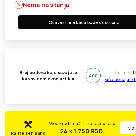
Nema na stanju
Obavesti me kada bude dostupno.
1 bod = 1
Broj bodova koje osvajate
400
kupovinom ovog artikla
Više detalja o
Web kredit na 24 mesečne rate
Vidi
24 x 1.750
RSD.
Raiffeisen Bank