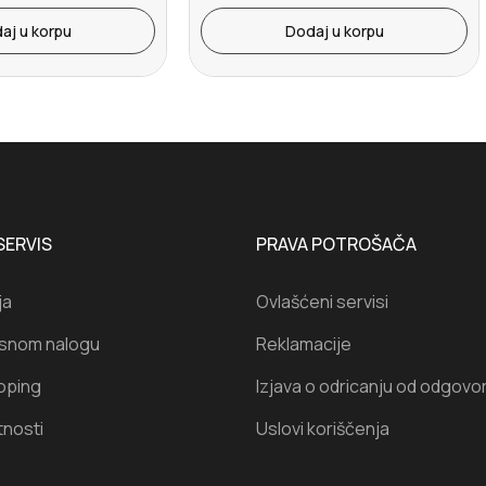
aj u korpu
Dodaj u korpu
SERVIS
PRAVA POTROŠAČA
ja
Ovlašćeni servisi
isnom nalogu
Reklamacije
oping
Izjava o odricanju od odgovo
tnosti
Uslovi koriščenja