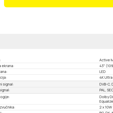
:
Active 
a ekrana:
43" (10
rana:
LED
cija:
4K Ultra
ni signal:
DVB-C, 
signal:
PAL, SE
ogije:
Dolby Di
Equaliz
zvučnika:
2 x 10W
i:
BG, DK,