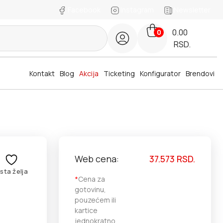
Facebook
Instagram
Newsletter
0.00
0
RSD.
Kontakt
Blog
Akcija
Ticketing
Konfigurator
Brendovi
Web cena:
37.573
RSD.
ista želja
*
Cena za
gotovinu,
pouzećem ili
kartice
jednokratno