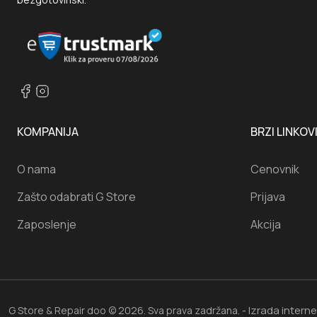
KOMPANIJA
BRZI LINKOV
O nama
Cenovnik
Zašto odabrati G Store
Prijava
Zaposlenje
Akcija
Izrada intern
G Store & Repair doo © 2026. Sva prava zadržana. -