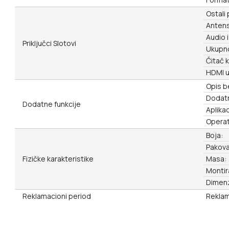
Ostali 
Antens
Audio i
Priključci Slotovi
Ukupno
Čitač k
HDMI u
Opis b
Dodatn
Dodatne funkcije
Aplikac
Operat
Boja:
Pakova
Fizičke karakteristike
Masa:
Montir
Dimenz
Reklamacioni period
Reklam