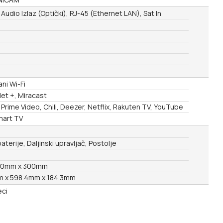
i Audio Izlaz (Optički), RJ-45 (Ethernet LAN), Sat In
ani Wi-Fi
et +, Miracast
rime Video, Chili, Deezer, Netflix, Rakuten TV, YouTube
mart TV
terije, Daljinski upravljač, Postolje
00mm x 300mm
 x 598.4mm x 184.3mm
ci