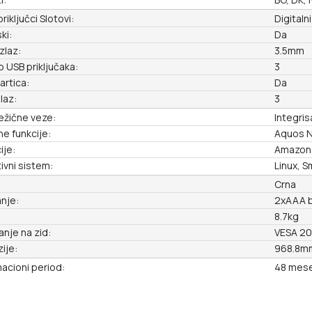
priključci Slotovi:
Digitaln
ki:
Da
zlaz:
3.5mm
 USB priključaka:
3
artica:
Da
laz:
3
ežične veze:
Integris
e funkcije:
Aquos N
ije:
Amazon P
ivni sistem:
Linux, S
Crna
nje:
2xAAA ba
8.7kg
anje na zid:
VESA 2
ije:
968.8mm
acioni period:
48 mese