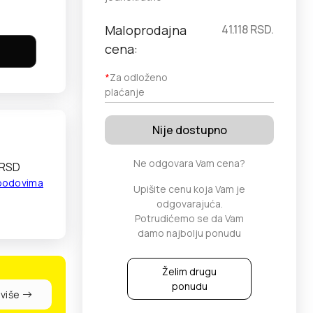
Maloprodajna
41.118
RSD.
cena:
*
Za odloženo
plaćanje
Nije dostupno
Ne odgovara Vam cena?
 RSD
 bodovima
Upišite cenu koja Vam je
odgovarajuća.
Potrudićemo se da Vam
damo najbolju ponudu
Želim drugu
ponudu
 više