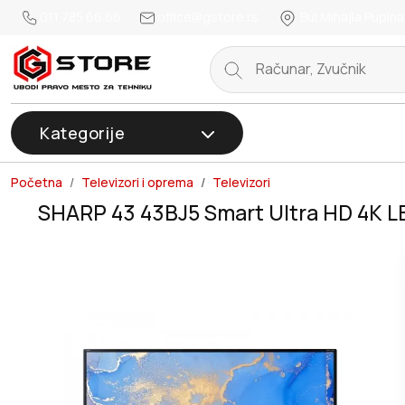
011 785 66 66
office@gstore.rs
Bul.Mihajla Pupina
Kategorije
Početna
Televizori i oprema
Televizori
SHARP 43 43BJ5 Smart Ultra HD 4K L