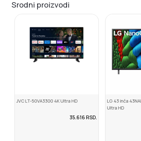
Srodni proizvodi
JVC LT-50VA3300 4K Ultra HD
LG 43 inča 43N
Ultra HD
35.616
RSD.