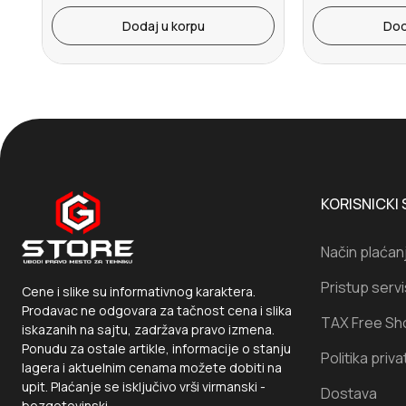
Dodaj u korpu
Dod
KORISNICKI 
Način plaćan
Pristup serv
Cene i slike su informativnog karaktera.
Prodavac ne odgovara za tačnost cena i slika
TAX Free Sh
iskazanih na sajtu, zadržava pravo izmena.
Ponudu za ostale artikle, informacije o stanju
Politika priva
lagera i aktuelnim cenama možete dobiti na
upit. Plaćanje se isključivo vrši virmanski -
Dostava
bezgotovinski.