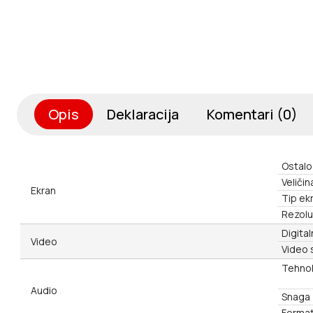
Opis
Deklaracija
Komentari (0)
Ostalo
Veličin
Ekran
Tip ek
Rezolu
Digital
Video
Video 
Tehnol
Audio
Snaga 
Format