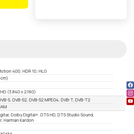
Motion 400, HDR 10, HLG
9cm)
 HD (3.840 x 2.160)
DVB-S, DVB-S2, DVB-S2 MPEG4, DVB-T, DVB-T2
CAM
gital, Dolby Digital+, DTS HD, DTS Studio Sound,
er, Harman Kardon
 NICAM