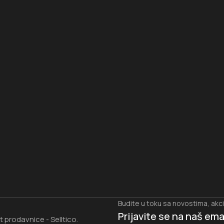
I
Budite u toku sa novostima, akc
Prijavite se na naš
ema
et prodavnice
Selltico.
-