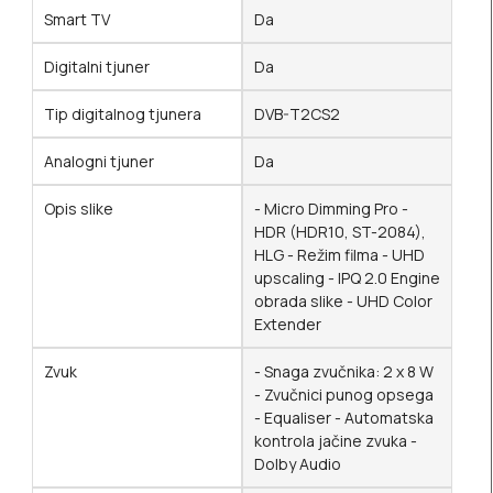
Smart TV
Da
Digitalni tjuner
Da
Tip digitalnog tjunera
DVB-T2CS2
Analogni tjuner
Da
Opis slike
- Micro Dimming Pro -
HDR (HDR10, ST-2084),
HLG - Režim filma - UHD
upscaling - IPQ 2.0 Engine
obrada slike - UHD Color
Extender
Zvuk
- Snaga zvučnika: 2 x 8 W
- Zvučnici punog opsega
- Equaliser - Automatska
kontrola jačine zvuka -
Dolby Audio