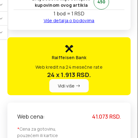
450
kupovinom ovog artikla
1 bod = 1 RSD
Više detalja o bodovima
Raiffeisen Bank
Web kredit na 24 mesečne rate
24 x 1.913
RSD.
Vidi više
Web cena:
41.073
RSD.
*
Cena za gotovinu,
pouzećem ili kartice