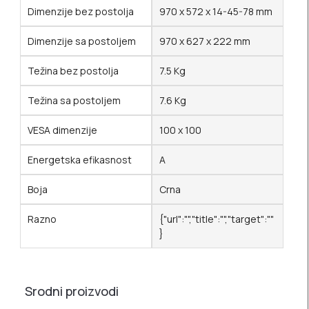
Dimenzije bez postolja
970 x 572 x 14-45-78 mm
Dimenzije sa postoljem
970 x 627 x 222 mm
Težina bez postolja
7.5 Kg
Težina sa postoljem
7.6 Kg
VESA dimenzije
100 x 100
Energetska efikasnost
A
Boja
Crna
Razno
{"url":"","title":"","target":""
}
Srodni proizvodi