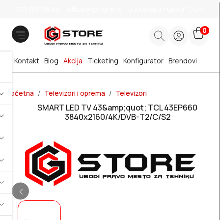
011 785 66 66
office@gstore.rs
Bul.Mihajla Pupina 10z/3
0
Kontakt
Blog
Akcija
Ticketing
Konfigurator
Brendovi
Početna
Televizori i oprema
Televizori
SMART LED TV 43&amp;quot; TCL 43EP660
3840x2160/4K/DVB-T2/C/S2