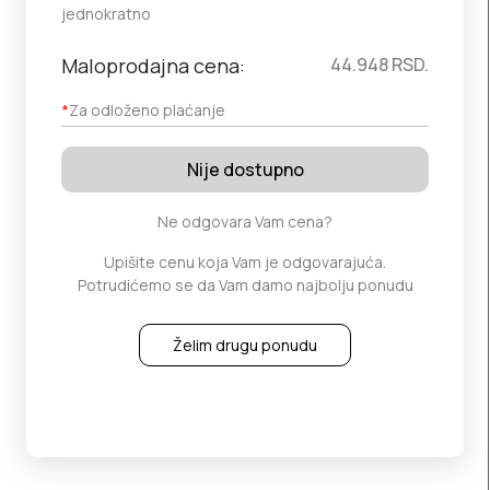
jednokratno
Maloprodajna cena:
44.948
RSD.
*
Za odloženo plaćanje
Nije dostupno
Ne odgovara Vam cena?
Upišite cenu koja Vam je odgovarajuća.
Potrudićemo se da Vam damo najbolju ponudu
Želim drugu ponudu