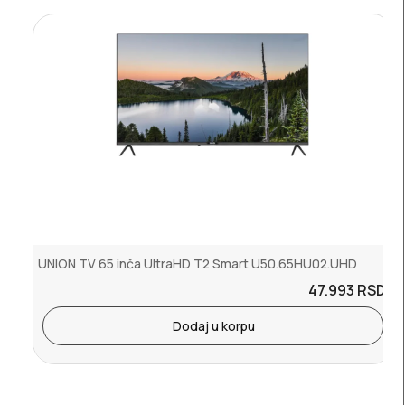
UNION TV 65 inča UltraHD T2 Smart U50.65HU02.UHD
47.993
RSD.
Dodaj u korpu