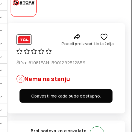
Podeli proizvod
Lista želja
Šifra:
61081
EAN:
5901292512859
Nema na stanju
Obavesti me kada bude dostupno.
Broj bodova koje osvajate