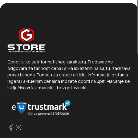
Cene i slike su informativnog karaktera. Prodavac ne
odgovara za tačnost cena i slika iskazanih na sajtu, zadržava
pravo izmena. Ponudu za ostale artikle, informacije o stanju
lagera i aktuelnim cenama možete dobiti na upit. Plaćanje se
isključivo vrši virmanski - bezgotovinski.