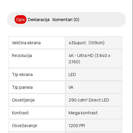
Opis
Deklaracija
Komentari (0)
Veličina ekrana
43&quot; (109cm)
Rezolucija
4K - Ultra HD (3.840 x
2.160)
Tip ekrana
LED
Tip panela
VA
Osvetljenje
290 cdm² Direct LED
Kontrast
Mega kontrast
Osvežavanje
1200 PPI