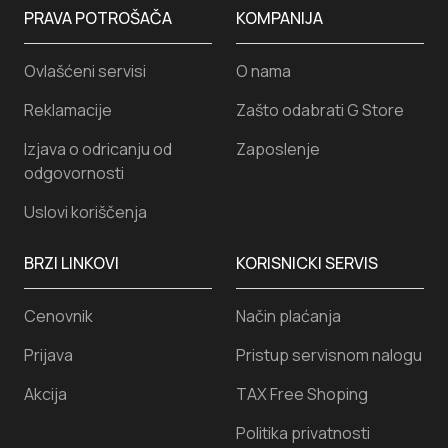
PRAVA POTROŠAČA
KOMPANIJA
Ovlašćeni servisi
O nama
Reklamacije
Zašto odabrati G Store
Izjava o odricanju od
Zaposlenje
odgovornosti
Uslovi koriščenja
BRZI LINKOVI
KORISNICKI SERVIS
Cenovnik
Način plaćanja
Prijava
Pristup servisnom nalogu
Akcija
TAX Free Shoping
Politika privatnosti