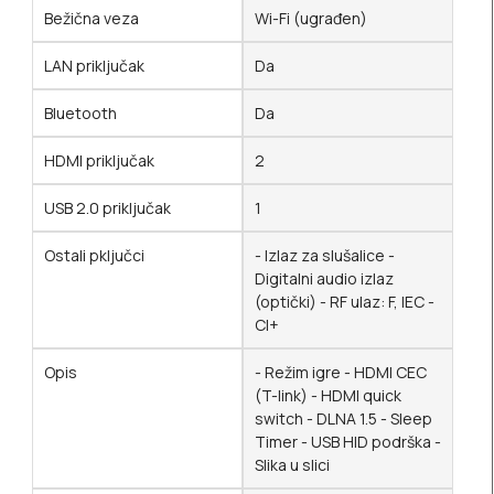
Bežična veza
Wi-Fi (ugrađen)
LAN priključak
Da
Bluetooth
Da
HDMI priključak
2
USB 2.0 priključak
1
Ostali pključci
- Izlaz za slušalice -
Digitalni audio izlaz
(optički) - RF ulaz: F, IEC -
Cl+
Opis
- Režim igre - HDMI CEC
(T-link) - HDMI quick
switch - DLNA 1.5 - Sleep
Timer - USB HID podrška -
Slika u slici