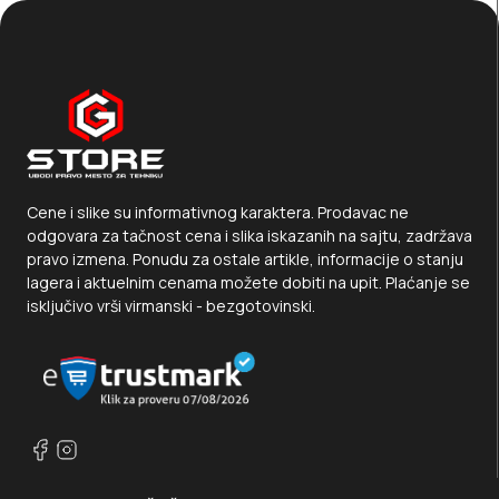
Cene i slike su informativnog karaktera. Prodavac ne
odgovara za tačnost cena i slika iskazanih na sajtu, zadržava
pravo izmena. Ponudu za ostale artikle, informacije o stanju
lagera i aktuelnim cenama možete dobiti na upit. Plaćanje se
isključivo vrši virmanski - bezgotovinski.