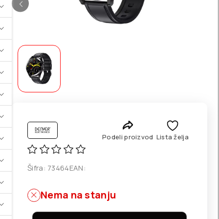
Podeli proizvod
Lista želja
Šifra:
73464
EAN:
Nema na stanju