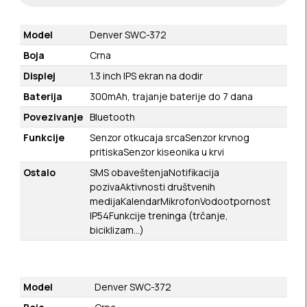
Model
Denver SWC-372
Boja
Crna
Displej
1.3 inch IPS ekran na dodir
Baterija
300mAh, trajanje baterije do 7 dana
Povezivanje
Bluetooth
Funkcije
Senzor otkucaja srca
Senzor krvnog
pritiska
Senzor kiseonika u krvi
Ostalo
SMS obaveštenja
Notifikacija
poziva
Aktivnosti društvenih
medija
Kalendar
Mikrofon
Vodootpornost
IP54
Funkcije treninga (trčanje,
biciklizam…)
Model
Denver SWC-372