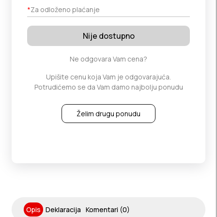
*
Za odloženo plaćanje
Nije dostupno
Ne odgovara Vam cena?
Upišite cenu koja Vam je odgovarajuća.
Potrudićemo se da Vam damo najbolju ponudu
Želim drugu ponudu
Opis
Deklaracija
Komentari (0)