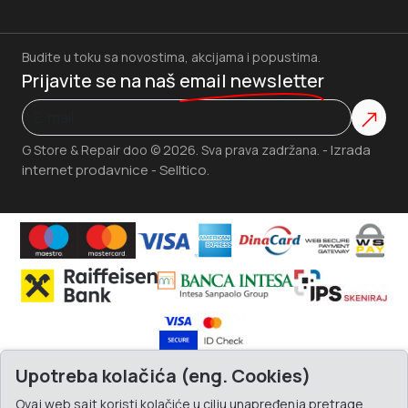
Budite u toku sa novostima, akcijama i popustima.
Prijavite se na naš
email newsletter
Izrada
G Store & Repair doo © 2026. Sva prava zadržana. -
internet prodavnice
Selltico.
-
Upotreba kolačića (eng. Cookies)
Ovaj web sajt koristi kolačiće u cilju unapređenja pretrage,