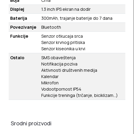
Boja
Crna
Displej
1.3 inch IPS ekran na dodir
Baterija
300mAh, trajanje baterije do 7 dana
Povezivanje
Bluetooth
Funkcije
Senzor otkucaja srca
Senzor krvnog pritiska
Senzor kiseonika u krvi
Ostalo
SMS obaveštenja
Notifikacija poziva
Aktivnosti društvenih medija
Kalendar
Mikrofon
Vodootpornost IP54
Funkcije treninga (trčanje, biciklizam…)
Srodni proizvodi