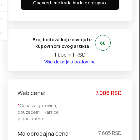
Obavesti me kada bude dostupno.
Broj bodova koje osvajate
80
kupovinom ovog artikla
1 bod = 1 RSD
Više detalja o bodovima
Web cena:
7.006
RSD.
*
Cena za gotovinu,
pouzećem ili kartice
jednokratno
Maloprodajna cena:
7.605
RSD.