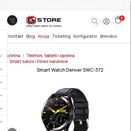
011 785 66 66
office@gstore.rs
Bul.Mihajla Pupina 10z/3
0
Kontakt
Blog
Akcija
Ticketing
Konfigurator
Brendovi
Početna
Telefoni, tableti i oprema
Smart satovi i fitnes narukvice
Smart Watch Denver SWC-372