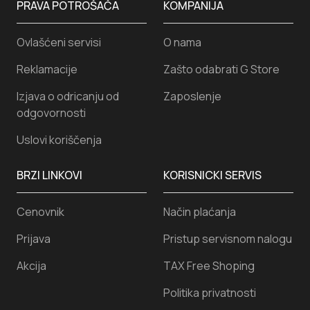
PRAVA POTROŠAČA
KOMPANIJA
Ovlašćeni servisi
O nama
Reklamacije
Zašto odabrati G Store
Izjava o odricanju od
Zaposlenje
odgovornosti
Uslovi koriščenja
BRZI LINKOVI
KORISNICKI SERVIS
Cenovnik
Način plaćanja
Prijava
Pristup servisnom nalogu
Akcija
TAX Free Shoping
Politika privatnosti