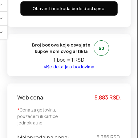
Obavesti me kada bude dostupno.
Broj bodova koje osvajate
60
kupovinom ovog artikla
1 bod = 1 RSD
Više detalja o bodovima
Web cena:
5.883
RSD.
*
Cena za gotovinu,
pouzećem ili kartice
jednokratno
Maloprodajna cena:
6.386
RSD.