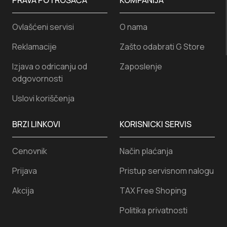
PRAVA POTROŠAČA
KOMPANIJA
Ovlašćeni servisi
O nama
Reklamacije
Zašto odabrati G Store
Izjava o odricanju od
Zaposlenje
odgovornosti
Uslovi koriščenja
BRZI LINKOVI
KORISNICKI SERVIS
Cenovnik
Način plaćanja
Prijava
Pristup servisnom nalogu
Akcija
TAX Free Shoping
Politika privatnosti