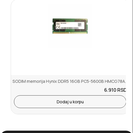
SODIM memorija Hynix DDR5 16GB PC5-5600B HMCG78AGBSA095N AA - Bulk
6.910
RSD.
Dodaj u korpu