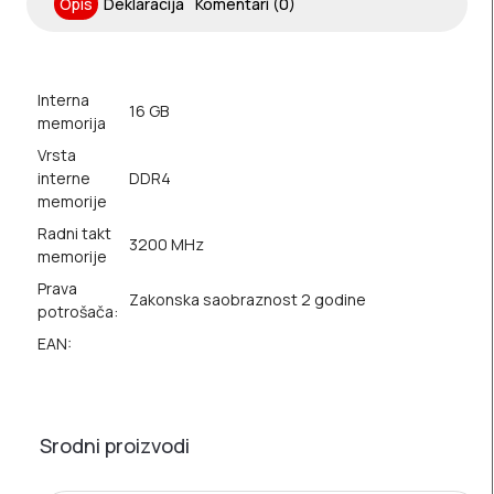
Opis
Deklaracija
Komentari (0)
Interna
16 GB
memorija
Vrsta
interne
DDR4
memorije
Radni takt
3200 MHz
memorije
Prava
Zakonska saobraznost 2 godine
potrošača:
EAN:
Srodni proizvodi