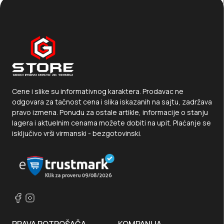
Cene i slike su informativnog karaktera. Prodavac ne
odgovara za tačnost cena i slika iskazanih na sajtu, zadržava
pravo izmena. Ponudu za ostale artikle, informacije o stanju
lagera i aktuelnim cenama možete dobiti na upit. Plaćanje se
isključivo vrši virmanski - bezgotovinski.