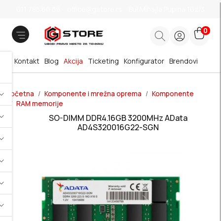
011 785 66 66
office@gstore.rs
Bul.Mihajla Pupina 10z/3
0
Kontakt
Blog
Akcija
Ticketing
Konfigurator
Brendovi
Početna
Komponente i mrežna oprema
Komponente
RAM memorije
SO-DIMM DDR4.16GB 3200MHz AData
AD4S320016G22-SGN