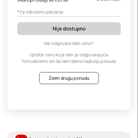
*
Za odloženo plaćanje
Nije dostupno
Ne odgovara Vam cena?
Upišite cenu koja Vam je odgovarajuća.
Potrudićemo se da Vam damo najbolju ponudu
Želim drugu ponudu