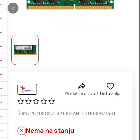
Podeli proizvod
Lista želja
Šifra:
28409
SKU:
R2186
EAN:
4711085931481
Nema na stanju