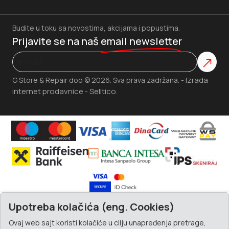
Budite u toku sa novostima, akcijama i popustima.
Prijavite se na naš
email newsletter
Izrada
G Store & Repair doo © 2026. Sva prava zadržana. -
internet prodavnice
Selltico.
-
Upotreba kolačića (eng. Cookies)
Ovaj web sajt koristi kolačiće u cilju unapređenja pretrage,