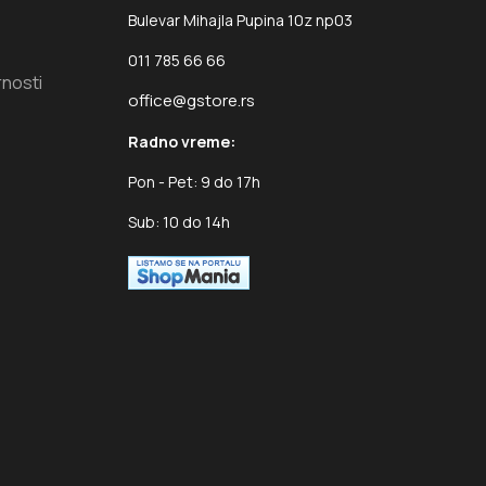
Bulevar Mihajla Pupina 10z np03
011 785 66 66
rnosti
office@gstore.rs
Radno vreme:
Pon - Pet: 9 do 17h
Sub: 10 do 14h