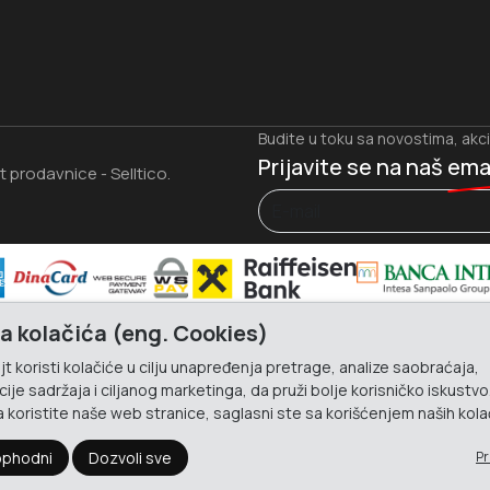
Budite u toku sa novostima, akc
Prijavite se na naš
ema
et prodavnice
Selltico.
-
a kolačića (eng. Cookies)
t koristi kolačiće u cilju unapređenja pretrage, analize saobraćaja,
ije sadržaja i ciljanog marketinga, da pruži bolje korisničko iskustvo
 koristite naše web stranice, saglasni ste sa korišćenjem naših kola
phodni
Dozvoli sve
Pr