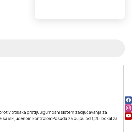
rotiv otisaka prstiju
Sigurnosni sistem zaključavanja za
e sa isključenom kontrolom
Posuda za pulpu od 1,2L i bokal za