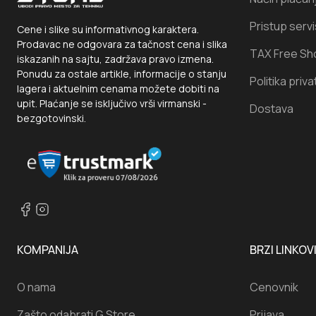
Pristup serv
Cene i slike su informativnog karaktera.
Prodavac ne odgovara za tačnost cena i slika
TAX Free Sh
iskazanih na sajtu, zadržava pravo izmena.
Ponudu za ostale artikle, informacije o stanju
Politika priva
lagera i aktuelnim cenama možete dobiti na
upit. Plaćanje se isključivo vrši virmanski -
Dostava
bezgotovinski.
KOMPANIJA
BRZI LINKOV
O nama
Cenovnik
Zašto odabrati G Store
Prijava