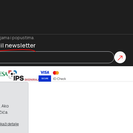
ijama i popustima.
il newsletter
. Ako
čića.
ikaži detalje