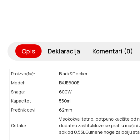
Opis
Deklaracija
Komentari (0)
Proizvođač:
Black&Decker
Model:
BXJE600E
Snaga:
600W
Kapacitet:
550ml
Prečnik cevi:
62mm
Visokokvalitetno, potpuno kucište od ner
Ostalo:
dodatnu zaštitu
Može se prati u mašini
sok od 0,55L
Gumene noge za bolju sta