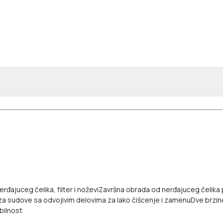
đajuceg čelika, filter i noževi
Završna obrada od nerđajuceg čelika p
 za sudove sa odvojivim delovima za lako čišcenje i zamenu
Dve brzin
bilnost