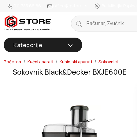
011 785 66 66
office@gstore.rs
Bul.Mihajla Pupina
Kategorije
Početna
Kućni aparati
Kuhinjski aparati
Sokovnici
Sokovnik Black&Decker BXJE600E