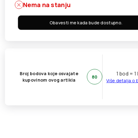
Nema na stanju
Obavesti me kada bude dostupno.
1 bod = 1
Broj bodova koje osvajate
80
kupovinom ovog artikla
Više detalja o