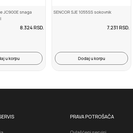
je JC900E snaga
SENCOR SJE 1055SS sokovnik
l
8.324
RSD.
7.231
RSD.
aj u korpu
Dodaj u korpu
SERVIS
PRAVA POTROŠAČA
ja
Ovlašćeni servisi