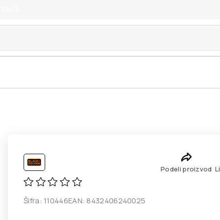
 10z/3
Podeli proizvod
L
Šifra:
110446
EAN:
8432406240025