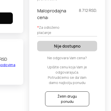
Maloprodajna
8.712
RSD.
cena:
*
Za odloženo
plaćanje
Nije dostupno
Ne odgovara Vam cena?
 RSD
 bodovima
Upišite cenu koja Vam je
odgovarajuća.
Potrudićemo se da Vam
damo najbolju ponudu
Želim drugu
ponudu