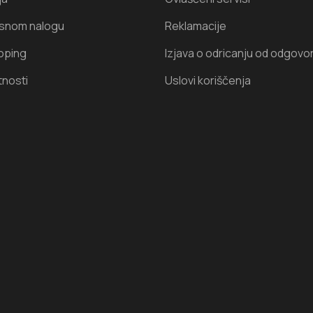
isnom nalogu
Reklamacije
oping
Izjava o odricanju od odgovo
tnosti
Uslovi koriščenja
I