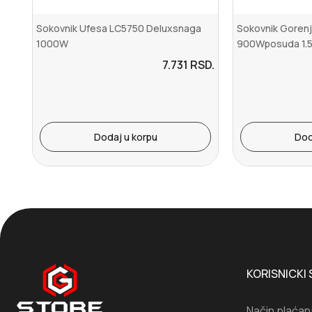
Sokovnik Ufesa LC5750 Deluxsnaga
Sokovnik Goren
1000W
900Wposuda 1.5
7.731
RSD.
Dodaj u korpu
Dod
KORISNICKI 
Način plaćan