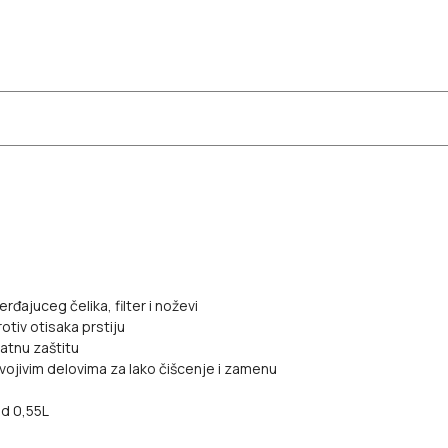
đajuceg čelika, filter i noževi
tiv otisaka prstiju
atnu zaštitu
vojivim delovima za lako čišcenje i zamenu
od 0,55L