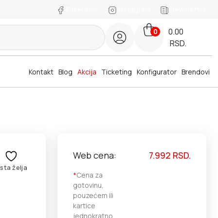
Facebook
Instagram
Newsletter
0.00
0
RSD.
Kontakt
Blog
Akcija
Ticketing
Konfigurator
Brendovi
Web cena:
7.992
RSD.
ista želja
*
Cena za
gotovinu,
pouzećem ili
kartice
jednokratno