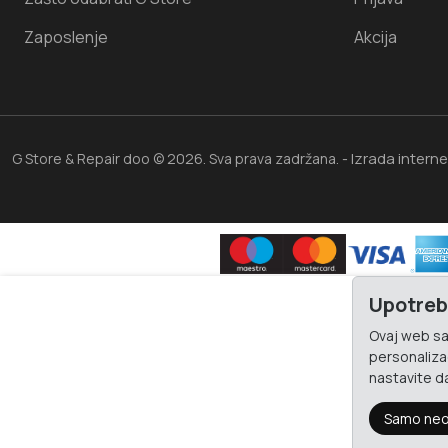
Zaposlenje
Akcija
Izrada intern
G Store & Repair doo © 2026. Sva prava zadržana. -
Upotreb
Ovaj web saj
personalizac
nastavite da
Samo neo