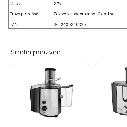
Masa:
2.7kg
Prava potrošača:
Zakonska saobraznost 2 godine
EAN:
8432406240025
Srodni proizvodi