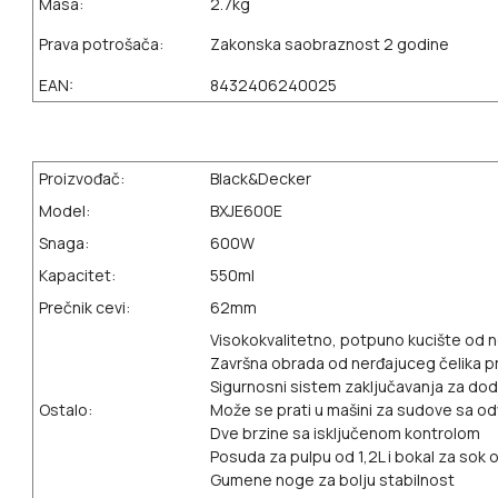
Masa:
2.7kg
Prava potrošača:
Zakonska saobraznost 2 godine
EAN:
8432406240025
Proizvođač:
Black&Decker
Model:
BXJE600E
Snaga:
600W
Kapacitet:
550ml
Prečnik cevi:
62mm
Visokokvalitetno, potpuno kucište od ner
Završna obrada od nerđajuceg čelika pro
Sigurnosni sistem zaključavanja za dod
Ostalo:
Može se prati u mašini za sudove sa od
Dve brzine sa isključenom kontrolom
Posuda za pulpu od 1,2L i bokal za sok 
Gumene noge za bolju stabilnost