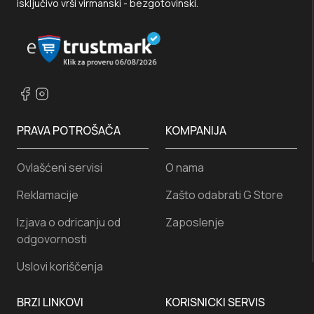
isključivo vrši virmanski - bezgotovinski.
PRAVA POTROŠAČA
KOMPANIJA
Ovlašćeni servisi
O nama
Reklamacije
Zašto odabrati G Store
Izjava o odricanju od
Zaposlenje
odgovornosti
Uslovi koriščenja
BRZI LINKOVI
KORISNICKI SERVIS