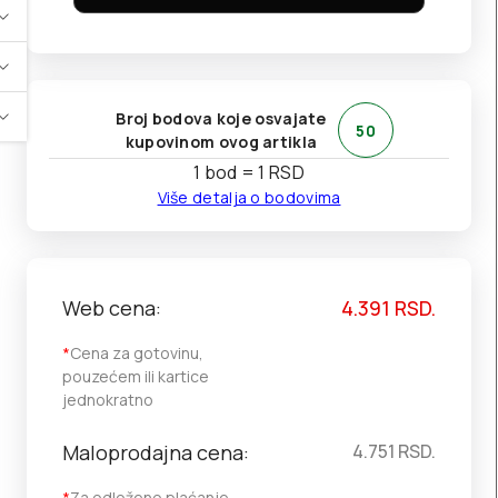
Broj bodova koje osvajate
50
kupovinom ovog artikla
1 bod = 1 RSD
Više detalja o bodovima
Web cena:
4.391
RSD.
*
Cena za gotovinu,
pouzećem ili kartice
jednokratno
Maloprodajna cena:
4.751
RSD.
*
Za odloženo plaćanje