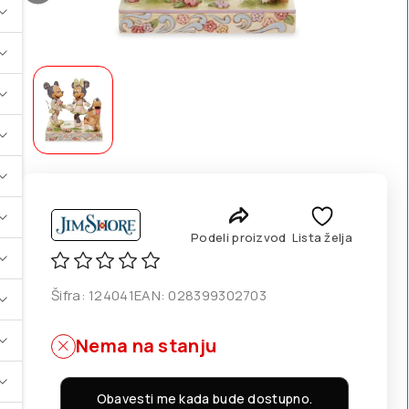
Podeli proizvod
Lista želja
Šifra:
124041
EAN:
028399302703
Nema na stanju
Obavesti me kada bude dostupno.