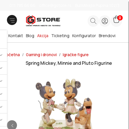
011 785 66 66
office@gstore.rs
Bul.Mihajla Pupina 10z/3
0
Kontakt
Blog
Akcija
Ticketing
Konfigurator
Brendovi
Početna
Gaming i dronovi
Igračke figure
Spring Mickey, Minnie and Pluto Figurine