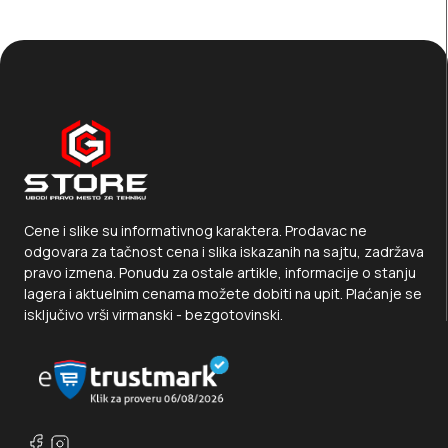
Cene i slike su informativnog karaktera. Prodavac ne
odgovara za tačnost cena i slika iskazanih na sajtu, zadržava
pravo izmena. Ponudu za ostale artikle, informacije o stanju
lagera i aktuelnim cenama možete dobiti na upit. Plaćanje se
isključivo vrši virmanski - bezgotovinski.