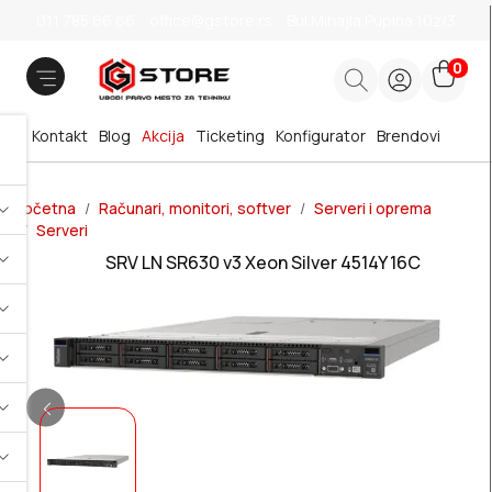
011 785 66 66
office@gstore.rs
Bul.Mihajla Pupina 10z/3
0
Kontakt
Blog
Akcija
Ticketing
Konfigurator
Brendovi
Početna
Računari, monitori, softver
Serveri i oprema
Serveri
SRV LN SR630 v3 Xeon Silver 4514Y 16C