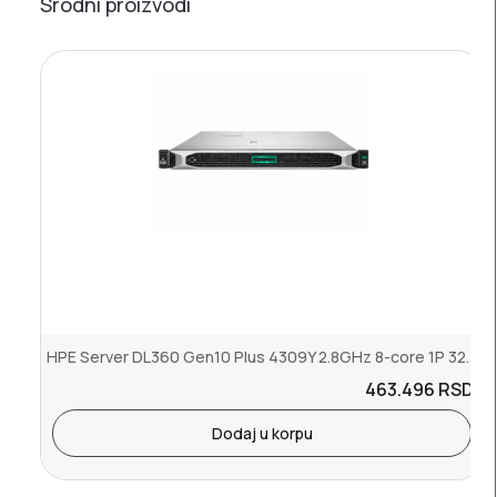
Srodni proizvodi
HPE Server DL360 Gen10 Plus 4309Y 2.8GHz 8-core 1P 32GB-R MR416i-a ...
463.496
RSD.
Dodaj u korpu