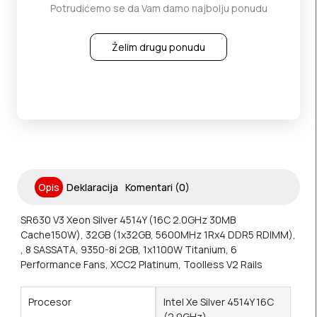
Potrudićemo se da Vam damo najbolju ponudu
Želim drugu ponudu
Opis
Deklaracija
Komentari (0)
SR630 V3 Xeon Silver 4514Y (16C 2.0GHz 30MB
Cache150W), 32GB (1x32GB, 5600MHz 1Rx4 DDR5 RDIMM),
, 8 SASSATA, 9350-8i 2GB, 1x1100W Titanium, 6
Performance Fans, XCC2 Platinum, Toolless V2 Rails
Procesor
Intel Xe Silver 4514Y 16C
(2.0GHz)