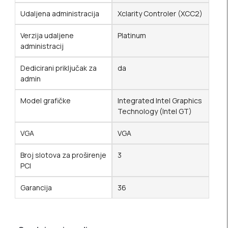
Udaljena administracija
Xclarity Controler (XCC2)
Verzija udaljene
Platinum
administracij
Dedicirani priključak za
da
admin
Model grafičke
Integrated Intel Graphics
Technology (Intel GT)
VGA
VGA
Broj slotova za proširenje
3
PCI
Garancija
36