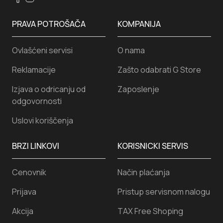
PRAVA POTROŠAČA
KOMPANIJA
Ovlašćeni servisi
O nama
Reklamacije
Zašto odabrati G Store
Izjava o odricanju od
Zaposlenje
odgovornosti
Uslovi koriščenja
BRZI LINKOVI
KORISNICKI SERVIS
Cenovnik
Način plaćanja
Prijava
Pristup servisnom nalogu
Akcija
TAX Free Shoping