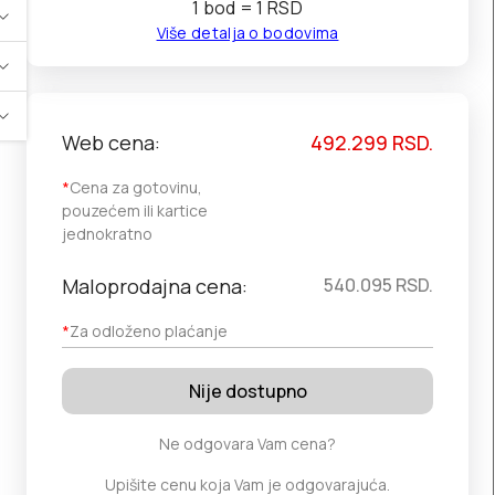
1 bod = 1 RSD
Više detalja o bodovima
Web cena:
492.299
RSD.
*
Cena za gotovinu,
pouzećem ili kartice
jednokratno
Maloprodajna cena:
540.095
RSD.
*
Za odloženo plaćanje
Nije dostupno
Ne odgovara Vam cena?
Upišite cenu koja Vam je odgovarajuća.