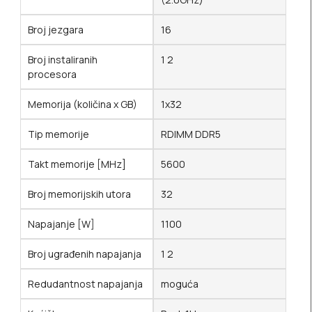
Broj jezgara
16
Broj instaliranih
1 2
procesora
Memorija (količina x GB)
1x32
Tip memorije
RDIMM DDR5
Takt memorije [MHz]
5600
Broj memorijskih utora
32
Napajanje [W]
1100
Broj ugrađenih napajanja
1 2
Redudantnost napajanja
moguća