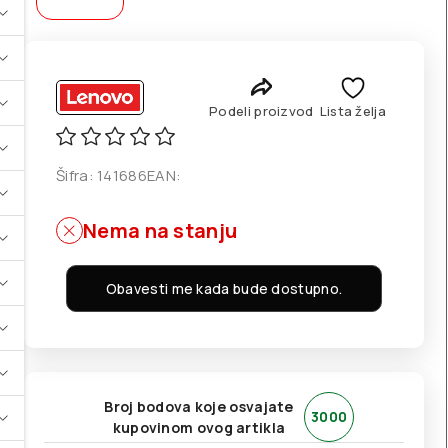
Podeli proizvod
Lista želja
Šifra:
141686
EAN:
Nema na stanju
Obavesti me kada bude dostupno.
Broj bodova koje osvajate
3000
kupovinom ovog artikla