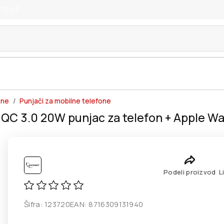
 10z/3
one
Punjači za mobilne telefone
 3.0 20W punjac za telefon + Apple Wa
Podeli proizvod
L
Šifra:
123720
EAN:
8716309131940