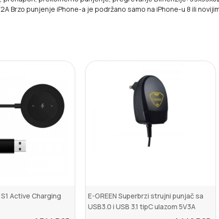
/2A Brzo punjenje iPhone-a je podržano samo na iPhone-u 8 ili noviji
 S1 Active Charging
E-GREEN Superbrzi strujni punjač sa
USB3.0 i USB 3.1 tipC ulazom 5V3A