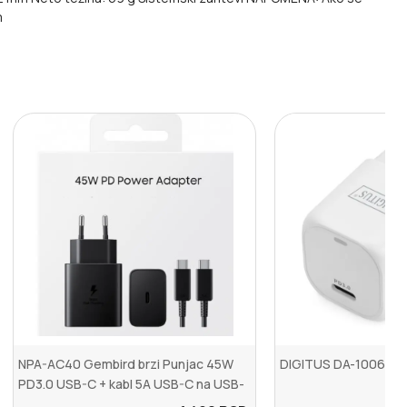
m
NPA-AC40 Gembird brzi Punjac 45W
DIGITUS DA-10060
PD3.0 USB-C + kabl 5A USB-C na USB-
C