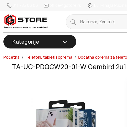
011 785 66 66
office@gstore.rs
Bul.Mihajla Pupina
Kategorije
Početna
Telefoni, tableti i oprema
Dodatna oprema za telef
TA-UC-PDQCW20-01-W Gembird 2u1 QC