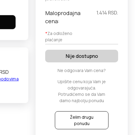
Maloprodajna
1.414
RSD.
cena:
*
Za odloženo
plaćanje
Nije dostupno
Ne odgovara Vam cena?
 RSD
 bodovima
Upišite cenu koja Vam je
odgovarajuća.
Potrudićemo se da Vam
damo najbolju ponudu
Želim drugu
ponudu