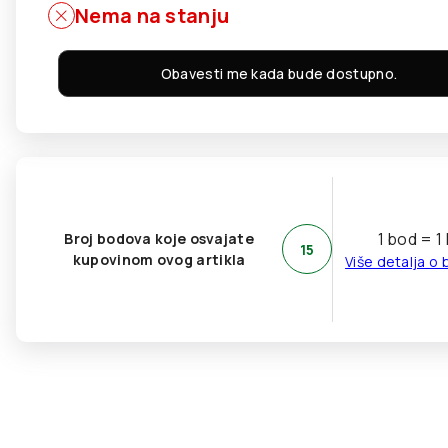
Nema na stanju
Obavesti me kada bude dostupno.
1 bod = 1
Broj bodova koje osvajate
15
kupovinom ovog artikla
Više detalja o