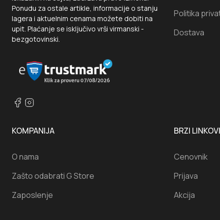
Ponudu za ostale artikle, informacije o stanju
Politika priva
lagera i aktuelnim cenama možete dobiti na
upit. Plaćanje se isključivo vrši virmanski -
Dostava
bezgotovinski.
KOMPANIJA
BRZI LINKOV
O nama
Cenovnik
Zašto odabrati G Store
Prijava
Zaposlenje
Akcija