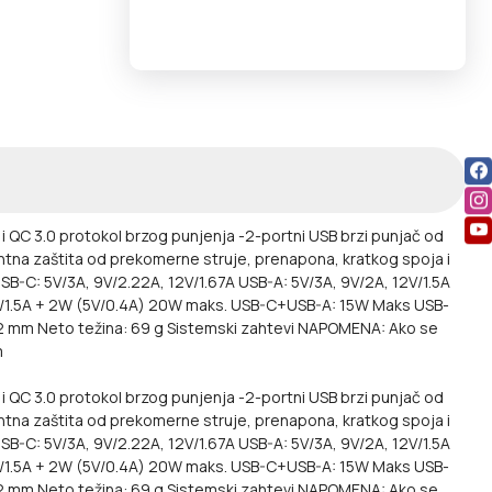
 i QC 3.0 protokol brzog punjenja
-2-portni USB brzi punjač od
entna zaštita od prekomerne struje, prenapona, kratkog spoja i
SB-C: 5V/3A, 9V/2.22A, 12V/1.67A
USB-A: 5V/3A, 9V/2A, 12V/1.5A
V/1.5A + 2W (5V/0.4A) 20W maks.
USB-C+USB-A: 15W Maks
USB-
82 mm
Neto težina: 69 g
Sistemski zahtevi
NAPOMENA: Ako se
m
i QC 3.0 protokol brzog punjenja -2-portni USB brzi punjač od
entna zaštita od prekomerne struje, prenapona, kratkog spoja i
SB-C: 5V/3A, 9V/2.22A, 12V/1.67A USB-A: 5V/3A, 9V/2A, 12V/1.5A
2V/1.5A + 2W (5V/0.4A) 20W maks. USB-C+USB-A: 15W Maks USB-
2 mm Neto težina: 69 g Sistemski zahtevi NAPOMENA: Ako se