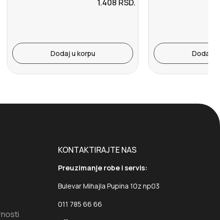
1.408
RSD.
Dodaj u korpu
Dodaj u 
KONTAKTIRAJTE NAS
Preuzimanje robe i servis:
Bulevar Mihajla Pupina 10z np03
011 785 66 66
rnosti