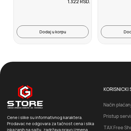
1.322
RSD.
Dodaj u korpu
Dod
KORISNICKI 
Način plaćan
Pristup serv
Cene i slike su informativnog karaktera.
Prodavac ne odgovara za tačnost cena i slika
TAX Free Sh
iskazanih na sajtu, zadržava pravo izmena.