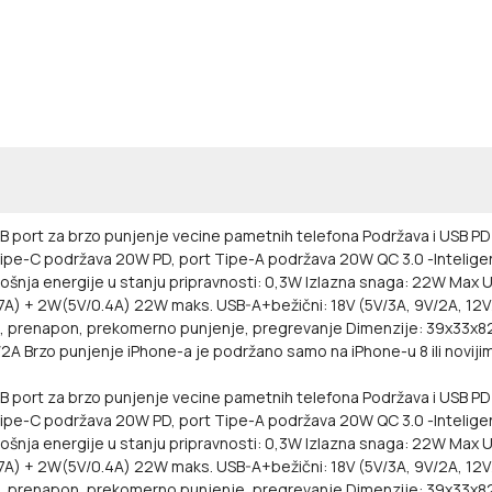
USB port za brzo punjenje vecine pametnih telefona
Podržava i USB PD
Tipe-C podržava 20W PD, port Tipe-A podržava 20W QC 3.0
-Intelig
ošnja energije u stanju pripravnosti: 0,3W
Izlazna snaga: 22W Max
U
67A) + 2W(5V/0.4A) 22W maks.
USB-A+bežični: 18V (5V/3A, 9V/2A, 12
poj, prenapon, prekomerno punjenje, pregrevanje
Dimenzije: 39x33x
V/2A
Brzo punjenje iPhone-a je podržano samo na iPhone-u 8 ili noviji
B port za brzo punjenje vecine pametnih telefona Podržava i USB PD 
t Tipe-C podržava 20W PD, port Tipe-A podržava 20W QC 3.0 -Intelig
ošnja energije u stanju pripravnosti: 0,3W Izlazna snaga: 22W Max U
67A) + 2W(5V/0.4A) 22W maks. USB-A+bežični: 18V (5V/3A, 9V/2A, 1
j, prenapon, prekomerno punjenje, pregrevanje Dimenzije: 39x33x8