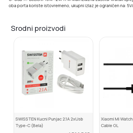
oba porta koriste istovremeno, ukupni izlaz je ograničen na: 5V
Srodni proizvodi
SWISSTEN Kucni Punjac 2.1A 2xUsb
Xiaomi Mi Watch
Type-C (Bela)
Cable GL