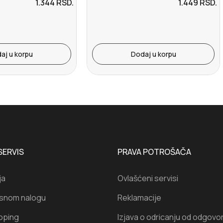
1.344
RSD.
1.449
RSD.
aj u korpu
Dodaj u korpu
SERVIS
PRAVA POTROŠAČA
ja
Ovlašćeni servisi
isnom nalogu
Reklamacije
oping
Izjava o odricanju od odgovo