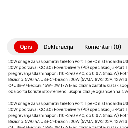
Opis
Deklaracija
Komentari (0)
20W snage za vaš pametni telefon
Port Tipe-C ili standardni 
20W: podržava i QC 3.0 i PoverDelivery (PD) specifikaciju
-Port 
pregrevanja
Ulazni napon: 110~240 V AC, do 0,6 A (max. W)
Potr
Bežično: 5V/0.4A
USB-C+bežični: 20W (5V/3A, 9V/2.22A, 12V/1.
C+USB-A+Bežični: 15W+2W 17W Max
Izlazna zaštita: kratak s
oba porta koriste istovremeno, ukupni izlaz je ograničen na: 5
20W snage za vaš pametni telefon Port Tipe-C ili standardni US
20W: podržava i QC 3.0 i PoverDelivery (PD) specifikaciju -Por
pregrevanja Ulazni napon: 110~240 V AC, do 0,6 A (max. W) Potr
Bežično: 5V/0.4A USB-C+bežični: 20W (5V/3A, 9V/2.22A, 12V/1.
C+USB-A+Bežični: 15W+2W 17W Max Izlazna zaštita: kratak spo