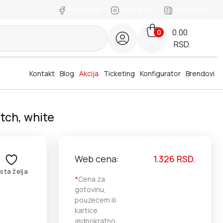
Facebook
Instagram
Newsletter
0.00
0
RSD.
Kontakt
Blog
Akcija
Ticketing
Konfigurator
Brendovi
tch, white
Web cena:
1.326
RSD.
ista želja
*
Cena za
gotovinu,
pouzećem ili
kartice
jednokratno