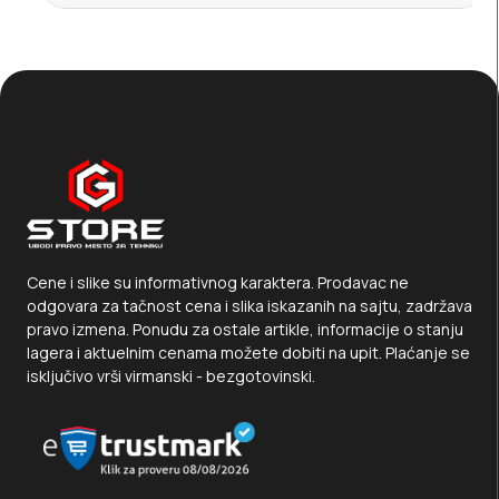
Cene i slike su informativnog karaktera. Prodavac ne
odgovara za tačnost cena i slika iskazanih na sajtu, zadržava
pravo izmena. Ponudu za ostale artikle, informacije o stanju
lagera i aktuelnim cenama možete dobiti na upit. Plaćanje se
isključivo vrši virmanski - bezgotovinski.