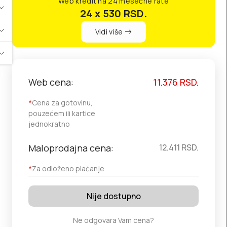
Web kredit na 24 mesečne rate
24 x 530
RSD.
Vidi više
Web cena:
11.376
RSD.
*
Cena za gotovinu,
pouzećem ili kartice
jednokratno
Maloprodajna cena:
12.411
RSD.
*
Za odloženo plaćanje
Nije dostupno
Ne odgovara Vam cena?