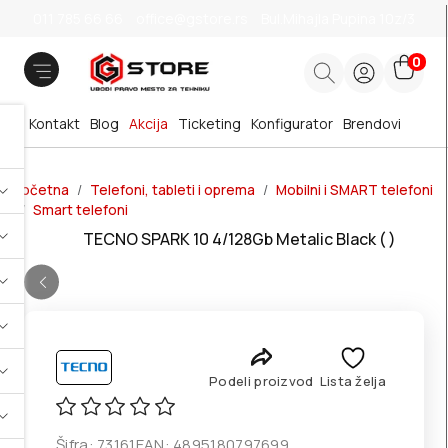
011 785 66 66
office@gstore.rs
Bul.Mihajla Pupina 10z/3
0
Kontakt
Blog
Akcija
Ticketing
Konfigurator
Brendovi
Početna
Telefoni, tableti i oprema
Mobilni i SMART telefoni
Smart telefoni
TECNO SPARK 10 4/128Gb Metalic Black ( )
Podeli proizvod
Lista želja
Šifra:
73161
EAN:
4895180797699