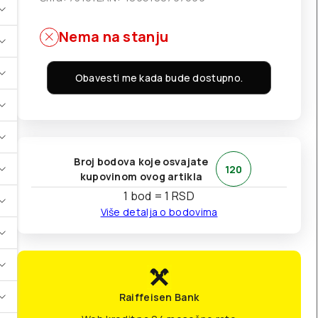
Nema na stanju
Obavesti me kada bude dostupno.
Broj bodova koje osvajate
120
kupovinom ovog artikla
1 bod = 1 RSD
Više detalja o bodovima
Raiffeisen Bank