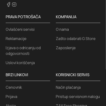
PRAVA POTROŠAČA
KOMPANIJA
Ovlašćeni servisi
O nama
Reklamacije
Zašto odabrati G Store
Izjava o odricanju od
Zaposlenje
odgovornosti
Uslovi koriščenja
BRZI LINKOVI
KORISNICKI SERVIS
Cenovnik
Način plaćanja
Prijava
Pristup servisnom nalogu
Akcija
TAX Free Shoping