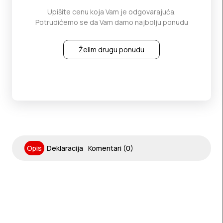
Upišite cenu koja Vam je odgovarajuća.
Potrudićemo se da Vam damo najbolju ponudu
Želim drugu ponudu
Opis
Deklaracija
Komentari (0)