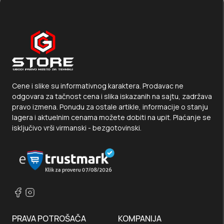
Cene i slike su informativnog karaktera. Prodavac ne
odgovara za tačnost cena i slika iskazanih na sajtu, zadržava
pravo izmena. Ponudu za ostale artikle, informacije o stanju
lagera i aktuelnim cenama možete dobiti na upit. Plaćanje se
isključivo vrši virmanski - bezgotovinski.
PRAVA POTROŠAČA
KOMPANIJA