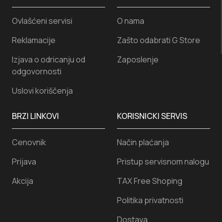
Ovlašćeni servisi
O nama
Reklamacije
Zašto odabrati G Store
Izjava o odricanju od
Zaposlenje
odgovornosti
Uslovi koriščenja
BRZI LINKOVI
KORISNICKI SERVIS
Cenovnik
Način plaćanja
Prijava
Pristup servisnom nalogu
Akcija
TAX Free Shoping
Politika privatnosti
Dostava