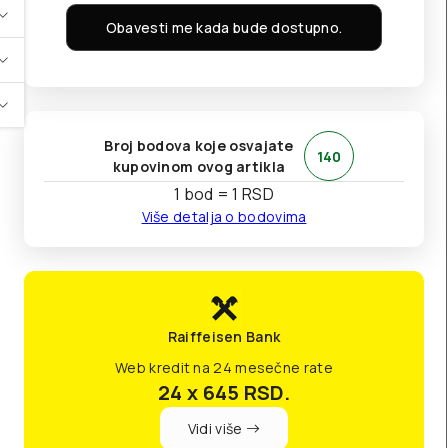
Obavesti me kada bude dostupno.
Broj bodova koje osvajate
140
kupovinom ovog artikla
1 bod = 1 RSD
Više detalja o bodovima
Raiffeisen Bank
Web kredit na 24 mesečne rate
24 x 645
RSD.
Vidi više