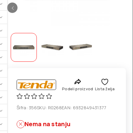
Podeli proizvod
Lista želja
Šifra:
356
SKU:
R0268
EAN:
6932849431377
Nema na stanju