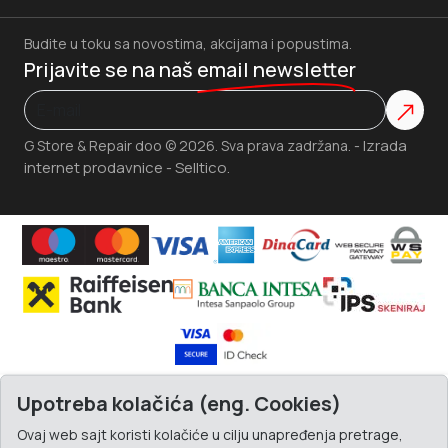
Budite u toku sa novostima, akcijama i popustima.
Prijavite se na naš
email newsletter
Izrada
G Store & Repair doo © 2026. Sva prava zadržana. -
internet prodavnice
Selltico.
-
Upotreba kolačića (eng. Cookies)
Ovaj web sajt koristi kolačiće u cilju unapređenja pretrage,