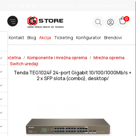
011 785 66 66
office@gstore.rs
Bul.Mihajla Pupina 10z/3
0
Kontakt
Blog
Akcija
Ticketing
Konfigurator
Brendovi
Početna
Komponente i mrežna oprema
Mrežna oprema
Switch uređaji
Tenda TEG1024F 24-port Gigabit 10/100/1000Mb/s +
2 x SFP slota (combo), desktop/