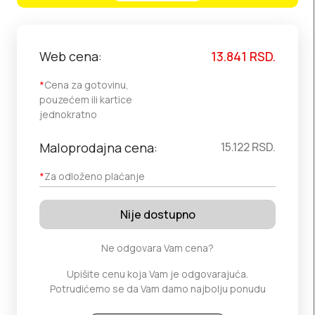
Web cena:
13.841
RSD.
*
Cena za gotovinu,
pouzećem ili kartice
jednokratno
Maloprodajna cena:
15.122
RSD.
*
Za odloženo plaćanje
Nije dostupno
Ne odgovara Vam cena?
Upišite cenu koja Vam je odgovarajuća.
Potrudićemo se da Vam damo najbolju ponudu