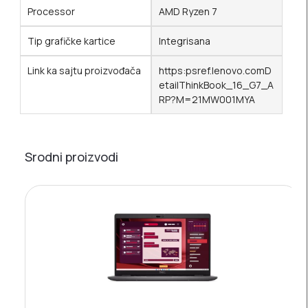
Processor
AMD Ryzen 7
Tip grafičke kartice
Integrisana
Link ka sajtu proizvođača
https:psref.lenovo.comD
etailThinkBook_16_G7_A
RP?M=21MW001MYA
Srodni proizvodi