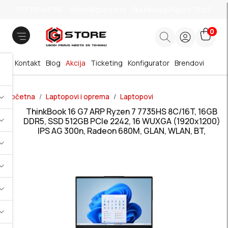
011 785 66 66
office@gstore.rs
Bul.Mihajla Pupina 10z/3
0
Kontakt
Blog
Akcija
Ticketing
Konfigurator
Brendovi
Početna
Laptopovi i oprema
Laptopovi
ThinkBook 16 G7 ARP Ryzen 7 7735HS 8C/16T, 16GB
DDR5, SSD 512GB PCIe 2242, 16 WUXGA (1920x1200)
IPS AG 300n, Radeon 680M, GLAN, WLAN, BT,