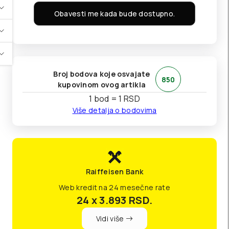
Obavesti me kada bude dostupno.
Broj bodova koje osvajate
850
kupovinom ovog artikla
1 bod = 1 RSD
Više detalja o bodovima
Raiffeisen Bank
Web kredit na 24 mesečne rate
24 x 3.893
RSD.
Vidi više