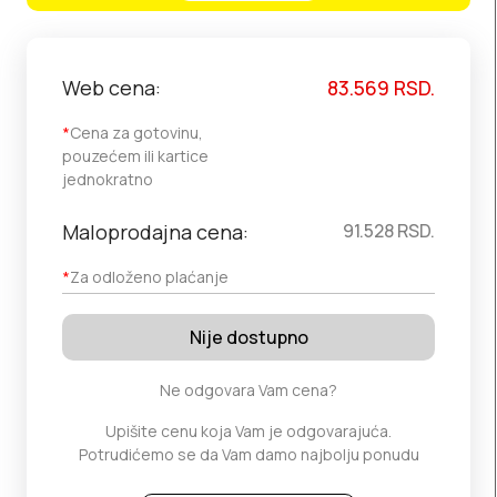
Web cena:
83.569
RSD.
*
Cena za gotovinu,
pouzećem ili kartice
jednokratno
Maloprodajna cena:
91.528
RSD.
*
Za odloženo plaćanje
Nije dostupno
Ne odgovara Vam cena?
Upišite cenu koja Vam je odgovarajuća.
Potrudićemo se da Vam damo najbolju ponudu