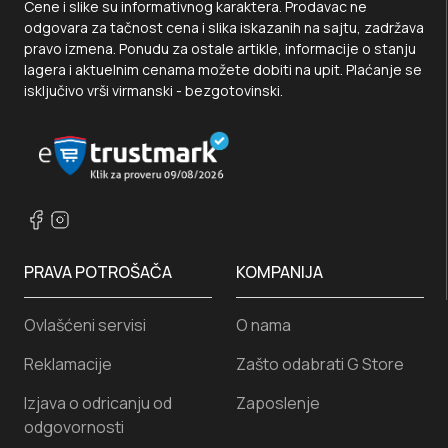
Cene i slike su informativnog karaktera. Prodavac ne
odgovara za tačnost cena i slika iskazanih na sajtu, zadržava
pravo izmena. Ponudu za ostale artikle, informacije o stanju
lagera i aktuelnim cenama možete dobiti na upit. Plaćanje se
isključivo vrši virmanski - bezgotovinski.
PRAVA POTROŠAČA
KOMPANIJA
Ovlašćeni servisi
O nama
Reklamacije
Zašto odabrati G Store
Izjava o odricanju od
Zaposlenje
odgovornosti