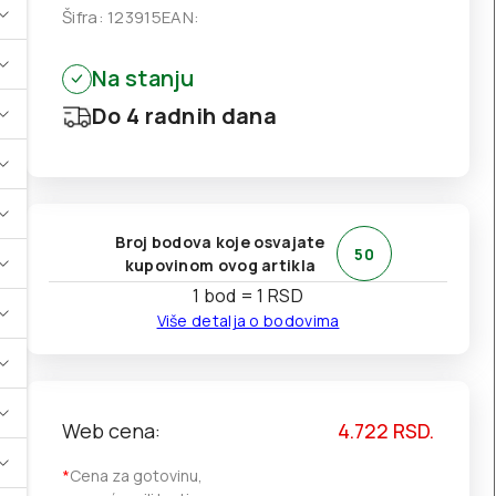
Šifra:
123915
EAN:
Na stanju
Do 4 radnih dana
Broj bodova koje osvajate
50
kupovinom ovog artikla
1 bod = 1 RSD
Više detalja o bodovima
Web cena:
4.722
RSD.
*
Cena za gotovinu,