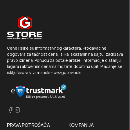
Cene i slike su informativnog karaktera. Prodavac ne
odgovara za tačnost cena i slika iskazanih na sajtu, zadržava
pravo izmena. Ponudu za ostale artikle, informacije o stanju
lagera i aktuelnim cenama možete dobiti na upit. Plaćanje se
isključivo vrši virmanski - bezgotovinski.
PRAVA POTROŠAČA
KOMPANIJA