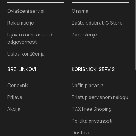
Ovlašćeni servisi
O nama
Reklamacije
Zašto odabrati G Store
Izjava o odricanju od
Zaposlenje
odgovornosti
Uslovi koriščenja
BRZI LINKOVI
KORISNICKI SERVIS
Cenovnik
Način plaćanja
Prijava
Pristup servisnom nalogu
Akcija
TAX Free Shoping
Politika privatnosti
Dostava