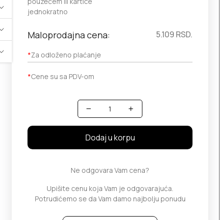
pouzećem ili kartice
jednokratno
Maloprodajna cena:
5.109
RSD.
*
Za odloženo plaćanje
*
Cene su sa PDV-om
Količina
Dodaj u korpu
Ne odgovara Vam cena?
Upišite cenu koja Vam je odgovarajuća.
Potrudićemo se da Vam damo najbolju ponudu