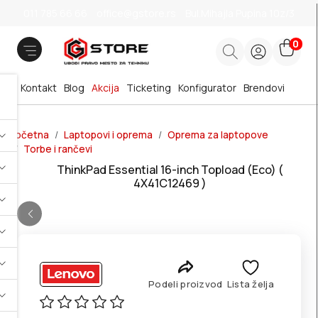
011 785 66 66
office@gstore.rs
Bul.Mihajla Pupina 10z/3
0
Kontakt
Blog
Akcija
Ticketing
Konfigurator
Brendovi
Početna
Laptopovi i oprema
Oprema za laptopove
Torbe i rančevi
ThinkPad Essential 16-inch Topload (Eco) (
4X41C12469 )
Podeli proizvod
Lista želja