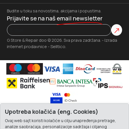
Budite u toku sa novostima, akcijama i popustima.
Prijavite se na naš
email newsletter
Izrada
G Store & Repair doo © 2026. Sva prava zadržana. -
internet prodavnice
Selltico.
-
Upotreba kolačića (eng. Cookies)
Ovaj web sajt koristi kolačiće u cilju unapređenja pretrage,
analize saobraćaja, personalizacije sadržaja i ciljanog