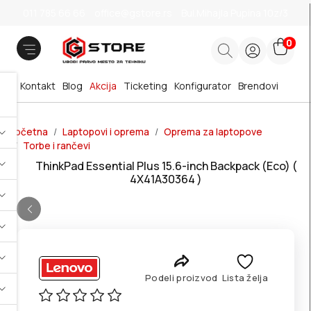
011 785 66 66
office@gstore.rs
Bul.Mihajla Pupina 10z/3
0
Kontakt
Blog
Akcija
Ticketing
Konfigurator
Brendovi
Početna
Laptopovi i oprema
Oprema za laptopove
Torbe i rančevi
ThinkPad Essential Plus 15.6-inch Backpack (Eco) (
4X41A30364 )
Podeli proizvod
Lista želja