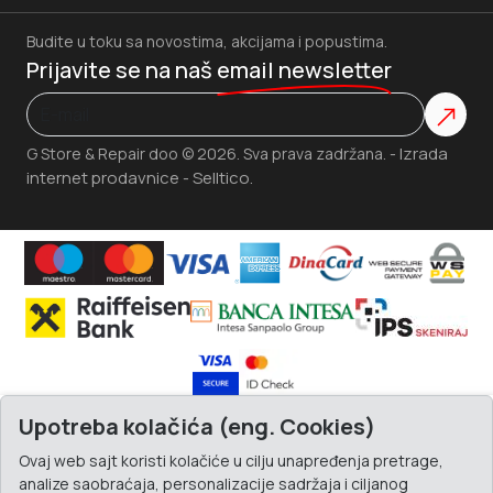
Budite u toku sa novostima, akcijama i popustima.
Prijavite se na naš
email newsletter
Izrada
G Store & Repair doo © 2026. Sva prava zadržana. -
internet prodavnice
Selltico.
-
Upotreba kolačića (eng. Cookies)
Ovaj web sajt koristi kolačiće u cilju unapređenja pretrage,
analize saobraćaja, personalizacije sadržaja i ciljanog