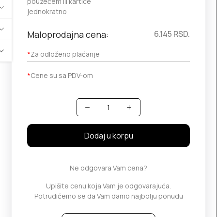
pouzećem ili kartice
jednokratno
Maloprodajna cena:
6.145
RSD.
*
Za odloženo plaćanje
*
Cene su sa PDV-om
Količina
Dodaj u korpu
Ne odgovara Vam cena?
Upišite cenu koja Vam je odgovarajuća.
Potrudićemo se da Vam damo najbolju ponudu