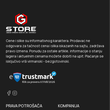
Cene i slike su informativnog karaktera. Prodavac ne
odgovara za tačnost cena i slika iskazanih na sajtu, zadržava
pravo izmena. Ponudu za ostale artikle, informacije o stanju
lagera i aktuelnim cenama možete dobiti na upit. Plaćanje se
isključivo vrši virmanski - bezgotovinski.
PRAVA POTROŠAČA
KOMPANIJA