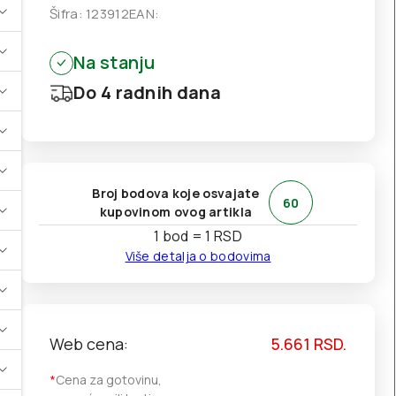
Šifra:
123912
EAN:
Na stanju
Do 4 radnih dana
Broj bodova koje osvajate
60
kupovinom ovog artikla
1 bod = 1 RSD
Više detalja o bodovima
Web cena:
5.661
RSD.
*
Cena za gotovinu,