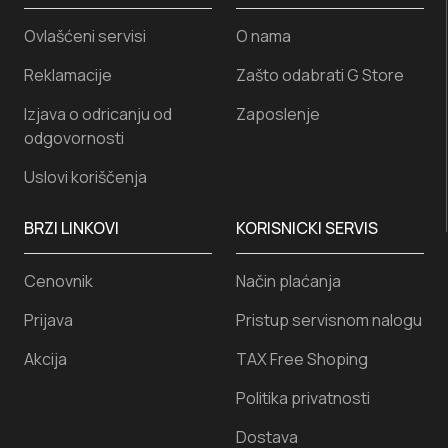
Ovlašćeni servisi
O nama
Reklamacije
Zašto odabrati G Store
Izjava o odricanju od
Zaposlenje
odgovornosti
Uslovi koriščenja
BRZI LINKOVI
KORISNICKI SERVIS
Cenovnik
Način plaćanja
Prijava
Pristup servisnom nalogu
Akcija
TAX Free Shoping
Politika privatnosti
Dostava